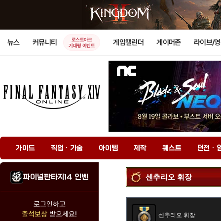
로스트아크
뉴스
커뮤니티
게임캘린더
게이머존
라이브/
기대평 이벤트
가이드
직업 · 기술
아이템
제작
퀘스트
던전 · 
파이널판타지14 인벤
센추리오 휘장
로그인하고
출석보상
받으세요!
센추리오 휘장