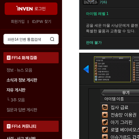
기타
로그인
아이템 레벨 1
회원가입
ID/PW 찾기
공을 세운 마물 사냥꾼에게 클랜
특별한 물품과 교환할 수 있다.
판매 불가
FF14 화제 집중
정보 · 뉴스 모음
소식과 정보 게시판
자유 게시판
└
3추 모음
질문과 답변 게시판
FF14 커뮤니티
사건 · 사고 게시판