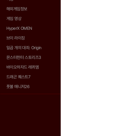
해외게임정보
게임 영상
HyperX OMEN
브이 라이징
일곱 개의 대죄: Origin
몬스터헌터 스토리즈3
바이오하자드 레퀴엠
드래곤 퀘스트7
풋볼 매니저26