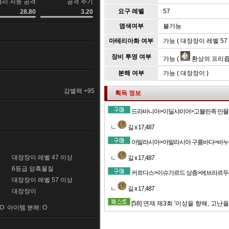
물리 자동 공격
공격 주기
요구 레벨
57
28.80
3.20
염색여부
불가능
마테리아화 여부
가능 ( 대장장이 레벨 57 
장비 투영 여부
가능 (
환상의 프리
분해 여부
가능 ( 대장장이 )
감별력 +95
획득 정보
드라바니아>이딜샤이어>고블린족 만물상(7
ㄴ
길 x 17,487
아발라시아>아발라시아 구름바다>바누바누족
대장장이 레벨 47 이상
ㄴ
길 x 17,487
6등급 암흑물질
커르다스>이슈가르드 상층>에브라르두(6,
대장장이 레벨 57 이상
ㄴ
길 x 17,487
대장장이
[58] 연재 제3회 '이상을 향해, 고난을
O 아이템 분해: O