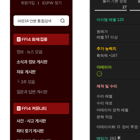
물리 기본 성능
회원가입
ID/PW 찾기
27
아이템 레벨 120
원예가
레벨 57 이상
FF14 화제 집중
추가 능력치
정보 · 뉴스 모음
획득력 +167
소식과 정보 게시판
마테리아
자유 게시판
└
3추 모음
제작 및 수리
질문과 답변 게시판
수리 레벨
수리 재료
FF14 커뮤니티
마테리아 장착 레벨
분해 직업
사건 · 사고 게시판
마테리아화: O 장비 투영: 
파티 찾기 게시판
매입가:
263