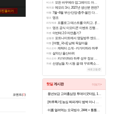
모든 바우에라 업그레이드 아이템 획득 위치 공략 (89개)
비스트
메모리 3사, 2027년 생산분 완판?
해외겜
7월~8월 부산-단양-충주-울진 다녀왔어요~
여행
명조
명조
프롤로그 테스트를 마치고.. (feat. 리아)
리밋제로
명조 공식 이모티콘 이벤트 진행해봤습니다! 참여부터 추첨까지????
명조
아반테 2.0 자연흡기?
차벤
포트나이트에서 명일방주 엔드필드 [펠리카] 판매 예정
섭컬겜
[여행_국내] 남해 독일마을
여행
캐릭터 소개 - 카가미하라 하루
아스오라
설악산 울산바위
여행
카가미하라 하루 성우 정보 및 주요 필모
아스오라
선생님들 차 시동 끌 때 꾸르륵소리나는데
차벤
새로고침
핫딜
게시판
더보기+
풍년보감 고려홍삼정 투데이굿타임, 15g, 100포 + 쇼핑백, 1개, 1세트
코멘트(
0
)
[하루특가] 농심 짜파게티 범벅 미니 컵라면 70g, 12개
이롬 얼려먹는 오곡빙수, 24팩 + 통통단팥 4캔, 1세트