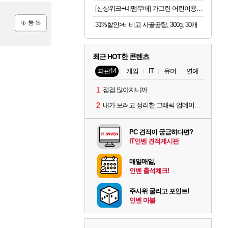
[신상위크+네맴무배] 가그린 어린이용 380ml 사과 4개 구강청결제 어린이 가글 무알콜
31%할인>비비고 사골곰탕, 300g, 30개
등록
최근 HOT한 콘텐츠
파판14
게임
IT
유머
연예
1
점검 많아지니까
2
내가 보려고 정리한 그래픽 업데이트 의상 (*스포주의)
PC 견적이 궁금하다면?
IT인벤 견적게시판
매일매일,
인벤 출석체크!
주사위 굴리고 포인트!
인벤 마블