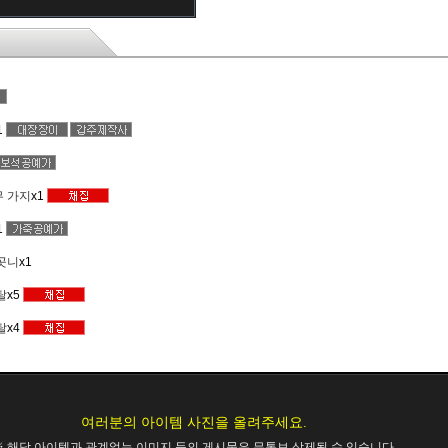
1
 가지
x1
1
곳니
x1
탈
x5
탈
x4