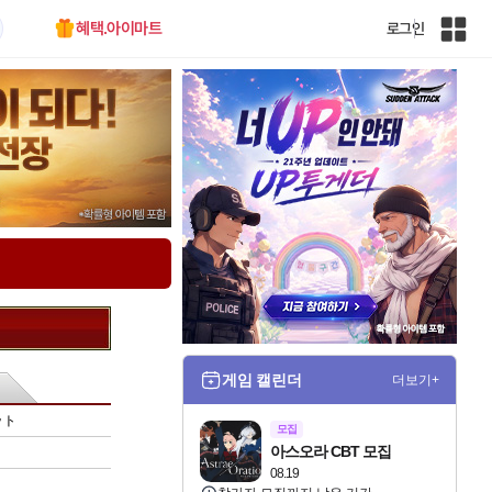
혜택.아이마트
로그인
인
벤
전
체
사
이
트
맵
게임 캘린더
더보기+
ット
모집
아스오라 CBT 모집
08.19