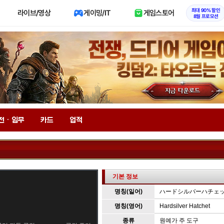
최대 90% 할인
라이브/영상
게이밍/IT
게임스토어
8월 프로모션
전 · 임무
카드
업적
기본 정보
명칭(일어)
ハードシルバーハチェ
명칭(영어)
Hardsilver Hatchet
종류
원예가 주 도구