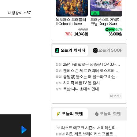
대장장이 > 57
옥토패스 트래블러
드래곤소드 어웨이
II Octopath Traveler I
크닝 DragonSword A
I
wakening
49,800
10%
70%
14,940원
33,000원
오늘의 치지직
오늘의 SOOP
26년 7월 팔로우 상승량 TOP 30 - 월간 치지직
잡담
젠레스 존 제로 캐릭터 코스프레한 꽁주
짤방
풍월량) 물소는 왜 물소라고 하는거야? 아! 그만 ㅋㅋ
클립
치지직 애플TV 앱 출시
정보
룩삼 니니 초대석 안내
정보
더보기+
오늘의 팟벤
오늘의 핫벤
라스트 에포크 시즌5 - 서리화신의 분노 티저
PV
리밋 제로 브레이커스 프롤로그 테스트 후기 영상 업로드
섭컬겜