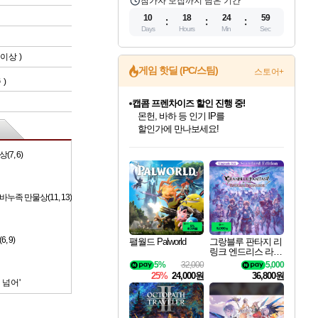
참가자 모집까지 남은 기간
10
18
24
58
Days
Hours
Min
Sec
이상 )
게임 핫딜 (PC/스팀)
스토어+
즘
)
캡콤 프렌차이즈 할인 진행 중!
몬헌, 바하 등 인기 IP를
할인가에 만나보세요!
인벤게임즈 8월 특별 할인!
드래곤소드: 어웨이크닝 입점!
문명 7 특별 할인!
마블 투혼 파이팅 소울즈 정식출시!
귀무자: 검의 길 예약 판매 중!
비스트 오브 리인카네이션 정식 출시!
커세어 코브 출시 기념 할인!
더 렐릭 퍼스트 가디언 정식 출시
베데스다 40주년 기념 할인 중!
캡콤 일부 상품 상시 할인
스타워즈 은하계 레이서
로블록스 기프트 카드 공식 입점
, 6)
인기 퍼블리셔 모음!
스팀으로 만나는 드래곤소드!
조선&고려 DLC 출시 예정
마블 히어로 총 출동&화려한 격투!
10% 할인과
게임프릭 신작 IP
해적'섬'을 발전시키자!
설화x하드코어 액션!
베데스다의 명작들을
몬헌 와일즈 & 드래곤즈 도그마2
인벤게임즈에서 10% 추가 적립
Robux를 가장 안전하고
최대 90% 할인가를 만나보세요!
네이버혜택과 함께 만나보세요!
50%할인&추가 적립까지!
네이버 포인트 혜택까지!
이니&베니 혜택까지!
네이버 혜택가와 함께 예약하세요!
할인&네이버혜택으로 만나보세요!
네이버페이 혜택과 만나보세요!
40주년 프로모션으로 만나보세요!
일부 에디션 상시 할인!
혜택으로 예약 판매 중
편안하게 충전하세요
 만물상(11, 13)
 9)
팰월드 Palworld
그랑블루 판타지 리
링크 엔드리스 라그
나로크 업그레이드
5%
32,000
5,000
킷 Granblue Fantasy
25%
24,000원
36,800원
Relink Endless Ragn
 넘어'
arok Upgrade Kit DL
C