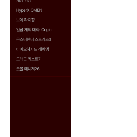
게임 영상
HyperX OMEN
브이 라이징
일곱 개의 대죄: Origin
몬스터헌터 스토리즈3
바이오하자드 레퀴엠
드래곤 퀘스트7
풋볼 매니저26