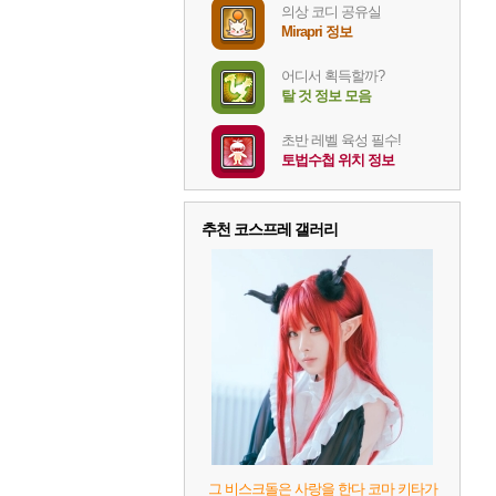
의상 코디 공유실
Mirapri 정보
어디서 획득할까?
탈 것 정보 모음
초반 레벨 육성 필수!
토법수첩 위치 정보
추천 코스프레 갤러리
그 비스크돌은 사랑을 한다 코마 키타가