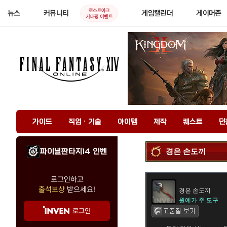
로스트아크
뉴스
커뮤니티
게임캘린더
게이머존
기대평 이벤트
가이드
직업 · 기술
아이템
제작
퀘스트
던
파이널판타지14 인벤
경은 손도끼
로그인하고
출석보상
받으세요!
경은 손도끼
원예가 주 도구
로그인