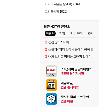
비비고 사골곰탕 300g x 30개
고려홍삼정 100포
최근 HOT한 콘텐츠
파판14
게임
IT
유머
연예
1
점검 많아지니까
2
스위치2 지역 달라서 플레이 못하네
3
내가 보려고 정리한 그래픽 업데이트 의상 (*스포주의)
PC 견적이 궁금하다면?
IT인벤 견적게시판
매일매일,
인벤 출석체크!
주사위 굴리고 포인트!
인벤 마블