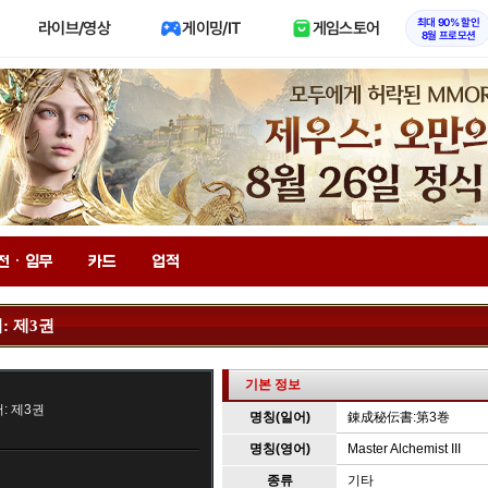
최대 90% 할인
라이브/영상
게이밍/IT
게임스토어
8월 프로모션
전 · 임무
카드
업적
: 제3권
기본 정보
: 제3권
명칭(일어)
錬成秘伝書:第3巻
명칭(영어)
Master Alchemist III
종류
기타