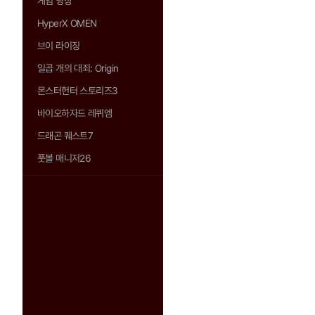
게임 영상
HyperX OMEN
브이 라이징
일곱 개의 대죄: Origin
몬스터헌터 스토리즈3
바이오하자드 레퀴엠
드래곤 퀘스트7
풋볼 매니저26