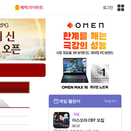
혜택.아이마트
로그인
인
벤
전
체
사
이
트
맵
게임 캘린더
더보기+
모집
아스오라 CBT 모집
08.19