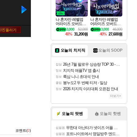
나 혼자만 레벨업
나 혼자만 레벨업
어라이즈 오버드라
어라이즈 오버드라
이브 디럭스 에디션
이브 Solo Leveling A
3,000
52,000
3,000
46,000
Solo Leveling Arise
rise
40%
31,200원
40%
27,600원
Overdrive Deluxe Edi
tion
오늘의 치지직
오늘의 SOOP
26년 7월 팔로우 상승량 TOP 30 - 월간 치지직
잡담
치지직 애플TV 앱 출시
정보
룩삼 니니 초대석 안내
정보
봉누도2 두 번째 티저 - 일상
클립
2026 치지직 이리대회 오픈컵 안내
정보
더보기+
오늘의 팟벤
오늘의 핫벤
무한대 아난타가 넷이즈 어플 달력에 일정 등록
섭컬겜
코멘트(
0
)
포트나이트에서 명일방주 엔드필드 [펠리카] 판매 예정
섭컬겜