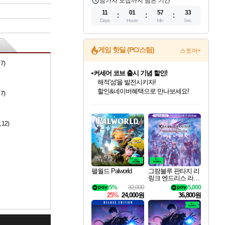
참가자 모집까지 남은 기간
11
01
57
32
Days
Hours
Min
Sec
게임 핫딜 (PC/스팀)
스토어+
7)
커세어 코브 출시 기념 할인!
해적'섬'을 발전시키자!
할인&네이버혜택으로 만나보세요!
7)
인벤게임즈 8월 특별 할인!
드래곤소드: 어웨이크닝 입점!
문명 7 특별 할인!
마블 투혼 파이팅 소울즈 정식출시!
귀무자: 검의 길 예약 판매 중!
비스트 오브 리인카네이션 정식 출시!
더 렐릭 퍼스트 가디언 정식 출시
베데스다 40주년 기념 할인 중!
캡콤 프렌차이즈 할인 진행 중!
캡콤 일부 상품 상시 할인
스타워즈 은하계 레이서
로블록스 기프트 카드 공식 입점
인기 퍼블리셔 모음!
스팀으로 만나는 드래곤소드!
조선&고려 DLC 출시 예정
마블 히어로 총 출동&화려한 격투!
10% 할인과
게임프릭 신작 IP
설화x하드코어 액션!
베데스다의 명작들을
몬헌, 바하 등 인기 IP를
몬헌 와일즈 & 드래곤즈 도그마2
인벤게임즈에서 10% 추가 적립
Robux를 가장 안전하고
최대 90% 할인가를 만나보세요!
네이버혜택과 함께 만나보세요!
50%할인&추가 적립까지!
네이버 포인트 혜택까지!
이니&베니 혜택까지!
네이버 혜택가와 함께 예약하세요!
네이버페이 혜택과 만나보세요!
40주년 프로모션으로 만나보세요!
할인가에 만나보세요!
일부 에디션 상시 할인!
혜택으로 예약 판매 중
편안하게 충전하세요
12)
팰월드 Palworld
그랑블루 판타지 리
링크 엔드리스 라그
나로크 업그레이드
5%
32,000
5,000
킷 Granblue Fantasy
25%
24,000원
36,800원
Relink Endless Ragn
arok Upgrade Kit DL
C