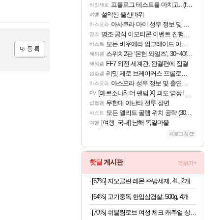
프롤로그 테스트를 마치고.. (feat. 리아)
리밋제로
설악산 울산바위
여행
아사쿠라 마이 성우 정보 및 주요 필모
아스오라
명조 공식 이모티콘 이벤트 진행해봤습니다! 참여부터 추첨까지????
명조
모든 바우에라 업그레이드 아이템 획득 위치 공략 (89개)
비스트
스위치2판 ‘몬헌 와일즈’, 30~40fps 목표 추정
해외겜
등록
FF7 외전 세계관, 완결편에 집결
해외겜
리밋 제로 브레이커스 프롤로그 테스트 후기 영상 업로드
섭컬겜
아스오라 성우 정보 및 출연작 모음
아스오라
[페르소나5: 더 팬텀 X] 괴도 영상 l 타카마키 안·댄싱 스타
PV
무한대 아난타 전투 장면
섭컬겜
모든 엘리트 골렘 위치 공략 (30개) - 방랑 결투가
비스트
[여행_국내] 남해 독일마을
여행
새로고침
핫딜
게시판
더보기+
[67%] 지오클린 레몬 주방세제, 4L, 2개
[64%] 고기중독 한입삼겹살, 500g, 4개
[70%] 쉬블림로브 여성 체크 캐주얼 상하의 세트 안드리 GW1780, FREE, 1세트