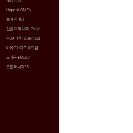
게임 영상
HyperX OMEN
브이 라이징
일곱 개의 대죄: Origin
몬스터헌터 스토리즈3
바이오하자드 레퀴엠
드래곤 퀘스트7
풋볼 매니저26