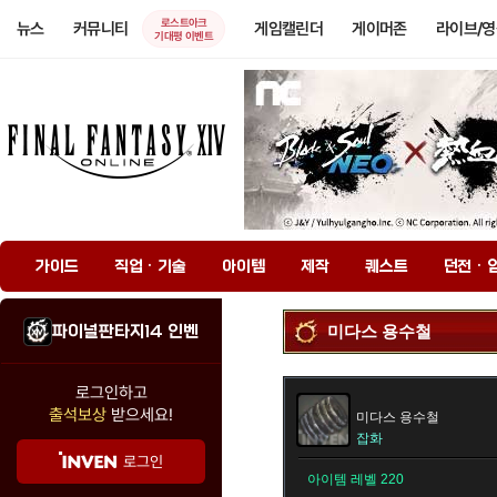
로스트아크
뉴스
커뮤니티
게임캘린더
게이머존
라이브/
기대평 이벤트
가이드
직업 · 기술
아이템
제작
퀘스트
던전 · 
파이널판타지14 인벤
미다스 용수철
로그인하고
출석보상
받으세요!
미다스 용수철
잡화
로그인
아이템 레벨 220