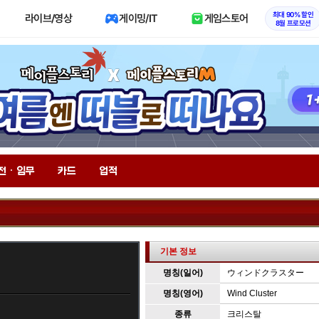
최대 90% 할인
라이브/영상
게이밍/IT
게임스토어
8월 프로모션
전 · 임무
카드
업적
기본 정보
명칭(일어)
ウィンドクラスター
명칭(영어)
Wind Cluster
종류
크리스탈