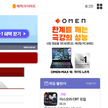
혜택.아이마트
로그인
인
벤
전
체
사
이
트
맵
게임 캘린더
더보기+
모집
아스오라 CBT 모집
08.19