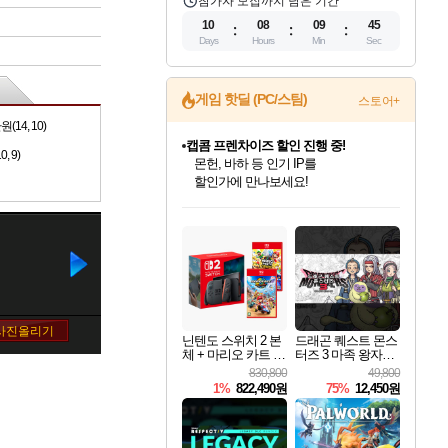
참가자 모집까지 남은 기간
10
08
09
44
Days
Hours
Min
Sec
게임 핫딜 (PC/스팀)
스토어+
4, 10)
캡콤 프렌차이즈 할인 진행 중!
 9)
몬헌, 바하 등 인기 IP를
할인가에 만나보세요!
인벤게임즈 8월 특별 할인!
드래곤소드: 어웨이크닝 입점!
문명 7 특별 할인!
마블 투혼 파이팅 소울즈 정식출시!
귀무자: 검의 길 예약 판매 중!
비스트 오브 리인카네이션 정식 출시!
커세어 코브 출시 기념 할인!
더 렐릭 퍼스트 가디언 정식 출시
베데스다 40주년 기념 할인 중!
캡콤 일부 상품 상시 할인
스타워즈 은하계 레이서
로블록스 기프트 카드 공식 입점
인기 퍼블리셔 모음!
스팀으로 만나는 드래곤소드!
조선&고려 DLC 출시 예정
마블 히어로 총 출동&화려한 격투!
10% 할인과
게임프릭 신작 IP
해적'섬'을 발전시키자!
설화x하드코어 액션!
베데스다의 명작들을
몬헌 와일즈 & 드래곤즈 도그마2
인벤게임즈에서 10% 추가 적립
Robux를 가장 안전하고
최대 90% 할인가를 만나보세요!
네이버혜택과 함께 만나보세요!
50%할인&추가 적립까지!
네이버 포인트 혜택까지!
이니&베니 혜택까지!
네이버 혜택가와 함께 예약하세요!
할인&네이버혜택으로 만나보세요!
네이버페이 혜택과 만나보세요!
40주년 프로모션으로 만나보세요!
일부 에디션 상시 할인!
혜택으로 예약 판매 중
편안하게 충전하세요
닌텐도 스위치 2 본
드래곤 퀘스트 몬스
체 + 마리오 카트 월
터즈 3 마족 왕자와
드 + 슈퍼 마리오 파
엘프의 여행 Dragon
830,800
49,800
티 잼버리 닌텐도
Quest Monsters The
1%
822,490원
75%
12,450원
스위치 2 에디션 +
Dark Prince
잼버리 TV 번들