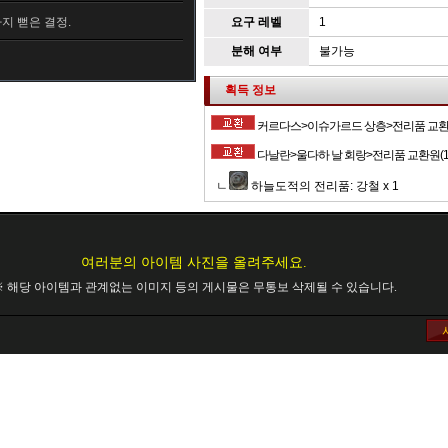
지 뻗은 결정.
요구 레벨
1
분해 여부
불가능
획득 정보
커르다스>이슈가르드 상층>전리품 교환원(1
다날란>울다하 날 회랑>전리품 교환원(10,
ㄴ
하늘도적의 전리품: 강철 x 1