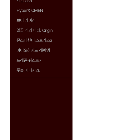
게임 영상
HyperX OMEN
브이 라이징
일곱 개의 대죄: Origin
몬스터헌터 스토리즈3
바이오하자드 레퀴엠
드래곤 퀘스트7
풋볼 매니저26