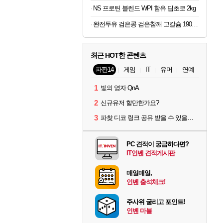
NS 프로틴 블렌드 WPI 함유 딥초코 2kg
완전두유 검은콩 검은참깨 고칼슘 190ml x 60개
최근 HOT한 콘텐츠
파판14
게임
IT
유머
연예
1
빛의 영자 QnA
2
신규유저 할만한가요?
3
파찾 디코 링크 공유 받을 수 있을까요?
PC 견적이 궁금하다면?
IT인벤 견적게시판
매일매일,
인벤 출석체크!
주사위 굴리고 포인트!
인벤 마블