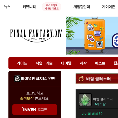
로스트아크
뉴스
커뮤니티
게임캘린더
게이머존
기대평 이벤트
가이드
직업 · 기술
아이템
제작
퀘스트
던
파이널판타지14 인벤
바람 클러스터
로그인하고
출석보상
받으세요!
바람 클러스터
크리스탈
로그인
아이템 레벨 50