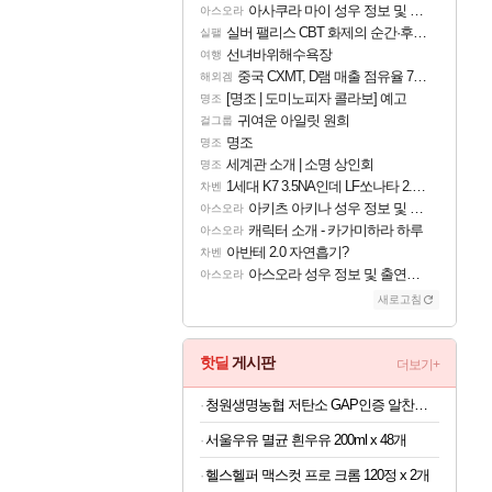
아사쿠라 마이 성우 정보 및 주요 필모
아스오라
실버 팰리스 CBT 화제의 순간·후기 모음
실팰
선녀바위해수욕장
여행
중국 CXMT, D램 매출 점유율 7%…글로벌 4위로 부상
해외겜
[명조 | 도미노피자 콜라보] 예고
명조
귀여운 아일릿 원희
걸그룹
명조
명조
세계관 소개 | 소명 상인회
명조
1세대 K7 3.5NA인데 LF쏘나타 2.0NA 기변하면 유류비 절약이 얼마나 될까요..?
차벤
아키츠 아키나 성우 정보 및 주요 필모
아스오라
캐릭터 소개 - 카가미하라 하루
아스오라
아반테 2.0 자연흡기?
차벤
아스오라 성우 정보 및 출연작 모음
아스오라
새로고침
핫딜
게시판
더보기+
청원생명농협 저탄소 GAP인증 알찬미 특등급 10kg
서울우유 멸균 흰우유 200ml x 48개
헬스헬퍼 맥스컷 프로 크롬 120정 x 2개