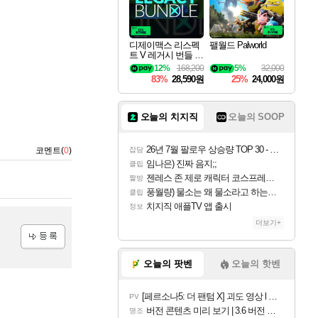
디제이맥스 리스펙
팰월드 Palworld
트 V 레거시 번들 D
JMAX RESPECT V
12%
168,200
5%
32,000
Legacy Bundle DLC
83%
28,590원
25%
24,000원
오늘의 치지직
오늘의 SOOP
26년 7월 팔로우 상승량 TOP 30 - 월간 치지직
코멘트(
0
)
잡담
임나은) 진짜 음지;;
클립
젠레스 존 제로 캐릭터 코스프레한 꽁주
짤방
풍월량) 물소는 왜 물소라고 하는거야? 아! 그만 ㅋㅋ 알았어 ㅋㅋ
클립
치지직 애플TV 앱 출시
정보
더보기+
등록
오늘의 팟벤
오늘의 핫벤
[페르소나5: 더 팬텀 X] 괴도 영상 l 타카마키 안·댄싱 스타
PV
버전 콘텐츠 미리 보기 | 3.6 버전 「신기루 속 등불 그림자, 속세에 깃든 검의 결심」이 8월 20일에 업데이트됩니다!
명조