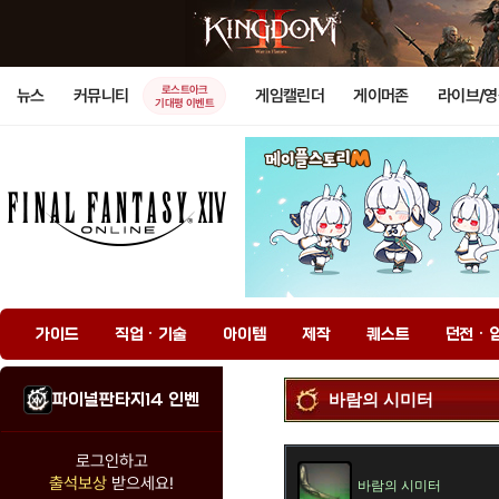
로스트아크
뉴스
커뮤니티
게임캘린더
게이머존
라이브/
기대평 이벤트
가이드
직업 · 기술
아이템
제작
퀘스트
던전 · 
파이널판타지14 인벤
바람의 시미터
로그인하고
출석보상
받으세요!
바람의 시미터