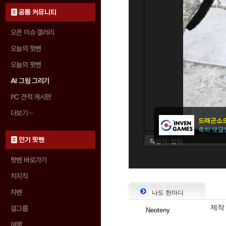
공통 커뮤니티
오픈 이슈 갤러리
오늘의 핫벤
오늘의 팟벤
AI 그림 그리기
PC 견적 게시판
더보기
인기 팟벤
팟벤 바로가기
치지직
차벤
나도 한마디
제작
걸그룹
Neoteny
여행