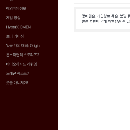
해외게임정보
게임 영상
HyperX OMEN
브이 라이징
일곱 개의 대죄: Origin
몬스터헌터 스토리즈3
바이오하자드 레퀴엠
드래곤 퀘스트7
풋볼 매니저26