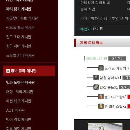
마테리아 장착 레벨
파티 찾기 게시판
분해 직업
자유부대 홍보 게시판
마테리아화: O 장비 투영: O 아
링크셸 홍보 게시판
매입가:
157
친구 초대 게시판
제작 트리 정보
한국 서버 게시판
글로벌 서버 게시판
바람의 시미터
오래된 바람의 
정보 공유 게시판
암철 덩어리
x1
팁과 노하우 게시판
달걀 숫돌
x1
채집 · 제작 게시판
불 크리스탈
x3
패션 체크 게시판
땅 크리스탈
x2
ACT 게시판
방어 역할 게시판
회복 역할 게시판