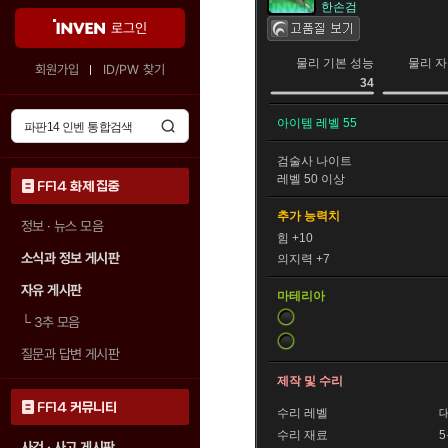
한손검
로그인
물리 기본 성능
물리 자
회원가입
ID/PW 찾기
34
아이템 레벨 55
검술사
나이트
레벨 50 이상
FF14 화제 집중
추가 능력치
정보 · 뉴스 모음
힘 +10
소식과 정보 게시판
의지력 +7
자유 게시판
마테리아
└
3추 모음
질문과 답변 게시판
제작 및 수리
FF14 커뮤니티
수리 레벨
수리 재료
사건 · 사고 게시판