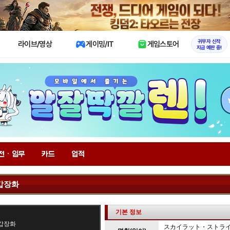
X
귀무자 신작
라이브/영상
게이밍/IT
게임스토어
지금 예판 중!
전 · 임무
카드
업적
갑장화
기본 정보
갑장화
スカイラット・ストラ