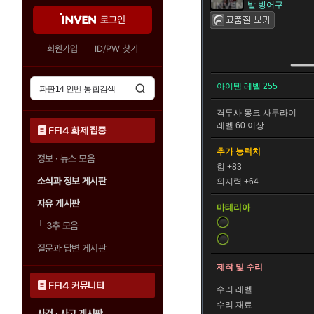
발 방어구
로그인
회원가입
ID/PW 찾기
아이템 레벨 255
격투사
몽크
사무라이
레벨 60 이상
FF14 화제 집중
추가 능력치
정보 · 뉴스 모음
힘 +83
소식과 정보 게시판
의지력 +64
자유 게시판
마테리아
└
3추 모음
질문과 답변 게시판
제작 및 수리
FF14 커뮤니티
수리 레벨
수리 재료
사건 · 사고 게시판