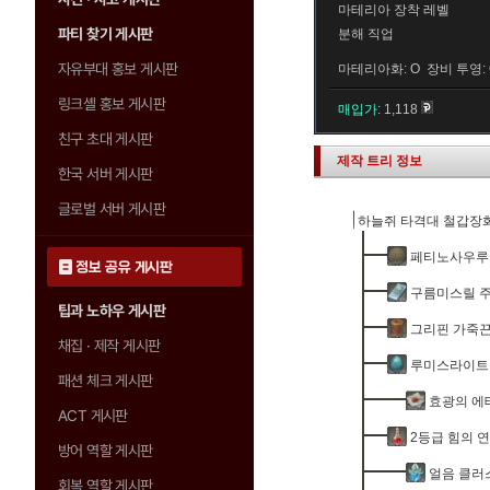
마테리아 장착 레벨
파티 찾기 게시판
분해 직업
자유부대 홍보 게시판
마테리아화: O 장비 투영: 
링크셸 홍보 게시판
매입가:
1,118
친구 초대 게시판
제작 트리 정보
한국 서버 게시판
글로벌 서버 게시판
하늘쥐 타격대 철갑장
페티노사우루
정보 공유 게시판
구름미스릴 
팁과 노하우 게시판
그리핀 가죽
채집 · 제작 게시판
루미스라이트
패션 체크 게시판
효광의 에
ACT 게시판
2등급 힘의 
방어 역할 게시판
얼음 클러
회복 역할 게시판