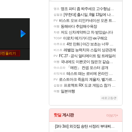
명조 파티 좀 짜주세요 고수형님들…
명조
[무한대] 출시일, 8월 13일에 나오나
섭컬겜
비스트 오브 리인카네이션 오픈 트레일러
PV
동해바다 추암해수욕장
여행
저도 신차계약하고 차 받았습니다
차벤
이로치 메가가디안 ex구해요
TCGP
4컷 만화 | 야간 보초는 너무 힘들어
아주프로
레벨업 능력치와 스킬의 상관관계
비스트
FC 27 - 공식 얼티메이트 팀 트레일러
PV
국내에도 이쁜곳이 많은것 같습니다
여행
「에린」 컨셉 포스터 공개
아스오라
테스트 때는 로비에 온라인 기능이 있는데
리밋제로
로스트아크 죽음의 계율자, 벨가르딘 티저
PV
프로젝트 RX 도쿄 게임쇼 참가 결정
섭컬겜
일본여행
여행
새로고침
핫딜
게시판
더보기+
[1타 3피] 외갓집 송탄 서정리 부대찌개 550, 550g, 3개 + 오뚜기 라면사리, 110g, 1개, 1세트