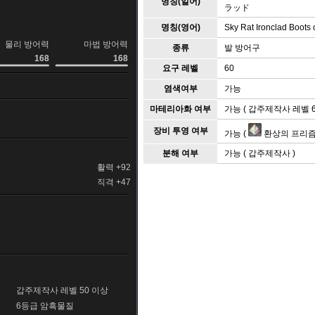
명칭(일어)
ラッド
명칭(영어)
Sky Rat Ironclad Boots o
물리 방어력
마법 방어력
종류
발 방어구
168
168
요구 레벨
60
염색여부
가능
마테리아화 여부
가능 ( 갑주제작사 레벨 6
장비 투영 여부
가능 (
환상의 프리
분해 여부
가능 ( 갑주제작사 )
활력 +92
직격 +47
갑주제작사 레벨 50 이상
6등급 암흑물질