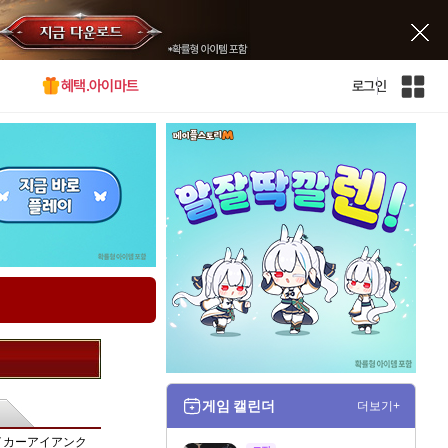
혜택.아이마트
로그인
인
벤
전
체
사
이
트
맵
게임 캘린더
더보기+
イカーアイアンク