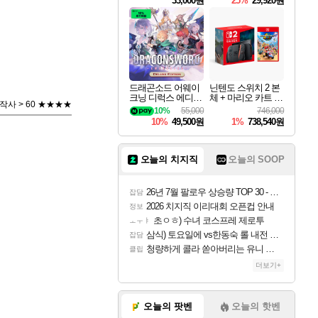
33,000원
25%
29,920원
드래곤소드 어웨이
닌텐도 스위치 2 본
크닝 디럭스 에디션
체 + 마리오 카트 월
사 > 60 ★★★★
DragonSword Awake
드
10%
55,000
746,000
ning Deluxe Edition
10%
49,500원
1%
738,540원
오늘의 치지직
오늘의 SOOP
26년 7월 팔로우 상승량 TOP 30 - 월간 치지직
잡담
2026 치지직 이리대회 오픈컵 안내
정보
초ㅇㅎ) 수녀 코스프레 제로투
ㅗㅜㅑ
삼식) 토요일에 vs한동숙 롤 내전 예정
잡담
청량하게 콜라 쏟아버리는 유니 ㅋㅋㅋ
클립
더보기+
오늘의 팟벤
오늘의 핫벤