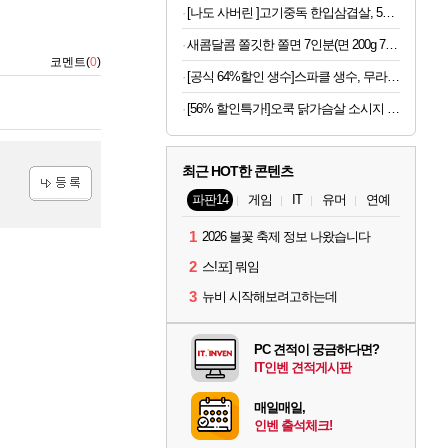
[나도 사버린 ]고기중독 한입삼겹살, 500g, 4개
새콤달콤 쫄깃한 쫄면 7인분(면 200g 7봉+소스 50g 7봉)
코멘트(
0
)
[공식 64%할인 생수]스파클 생수, 무라벨, 2L, 24개
[56% 할인특가!]오쿡 닭가슴살 소시지 핫바 6종, 70g, 12개
최근 HOT한 콘텐츠
파판14
게임
IT
유머
연예
등록
1
2026 불꽃 축제 정보 나왔습니다
2
스!포] 뭐임
3
뉴비 시작해보려고하는데
PC 견적이 궁금하다면?
IT인벤 견적게시판
매일매일,
인벤 출석체크!