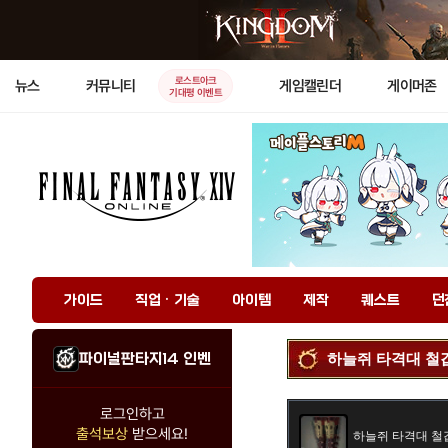
로스트아크
뉴스
커뮤니티
게임캘린더
게이머존
기대평 이벤트
가이드
직업 · 기술
아이템
제작
퀘스트
던
파이널판타지14 인벤
하늘쥐 타격대 철
로그인하고
출석보상
받으세요!
하늘쥐 타격대 철