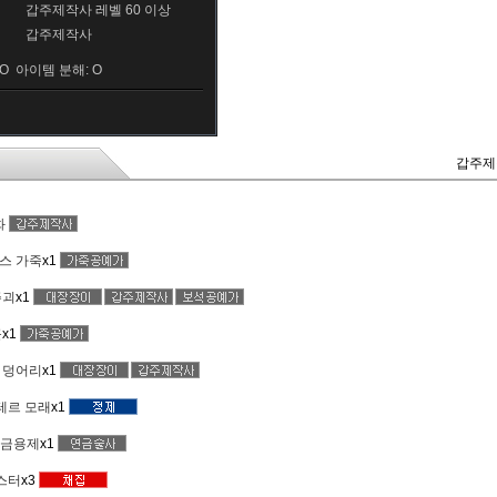
갑주제작사 레벨 60 이상
갑주제작사
O 아이템 분해: O
갑주제작
화
스 가죽
x1
주괴
x1
끈
x1
 덩어리
x1
테르 모래
x1
연금용제
x1
스터
x3