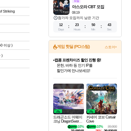
모집
아스오라 CBT 모집
f Striking
08.19
참가자 모집까지 남은 기간
12
23
50
42
Days
Hours
Min
Sec
0 이상 )
게임 핫딜 (PC/스팀)
스토어+
즘
)
캡콤 프렌차이즈 할인 진행 중!
몬헌, 바하 등 인기 IP를
할인가에 만나보세요!
드래곤소드: 어웨이크닝 입점!
문명 7 특별 할인!
귀무자: 검의 길 예약 판매 중!
비스트 오브 리인카네이션 정식 출시!
커세어 코브 출시 기념 할인!
더 렐릭 퍼스트 가디언 정식 출시
베데스다 40주년 기념 할인 중!
마블 투혼 파이팅 소울즈 예약 판매 중!
캡콤 일부 상품 상시 할인
스타워즈 은하계 레이서
로블록스 기프트 카드 공식 입점
스팀으로 만나는 드래곤소드!
조선&고려 DLC 출시 예정
10% 할인과
게임프릭 신작 IP
해적'섬'을 발전시키자!
설화x하드코어 액션!
베데스다의 명작들을
마블 히어로 총 출동&화려한 격투!
몬헌 와일즈 & 드래곤즈 도그마2
인벤게임즈에서 10% 추가 적립
Robux를 가장 안전하고
네이버혜택과 함께 만나보세요!
50%할인&추가 적립까지!
이니&베니 혜택까지!
네이버 혜택가와 함께 예약하세요!
할인&네이버혜택으로 만나보세요!
네이버페이 혜택과 만나보세요!
40주년 프로모션으로 만나보세요!
네이버 포인트 혜택까지!
일부 에디션 상시 할인!
혜택으로 예약 판매 중
편안하게 충전하세요
드래곤소드 어웨이
커세어 코브 Corsair
크닝 DragonSword A
Cove
wakening
10%
10%
39,900