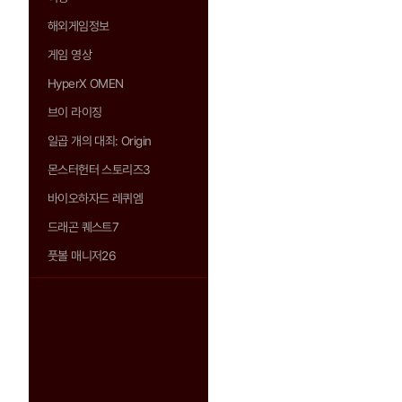
해외게임정보
게임 영상
HyperX OMEN
브이 라이징
일곱 개의 대죄: Origin
몬스터헌터 스토리즈3
바이오하자드 레퀴엠
드래곤 퀘스트7
풋볼 매니저26