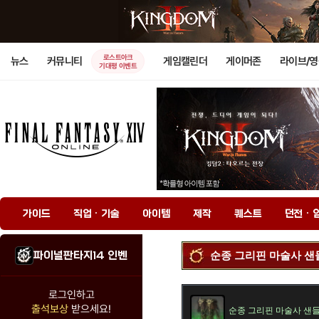
로스트아크
뉴스
커뮤니티
게임캘린더
게이머존
라이브/
기대평 이벤트
가이드
직업 · 기술
아이템
제작
퀘스트
던전 · 
파이널판타지14 인벤
순종 그리핀 마술사 샌
로그인하고
출석보상
받으세요!
순종 그리핀 마술사 샌