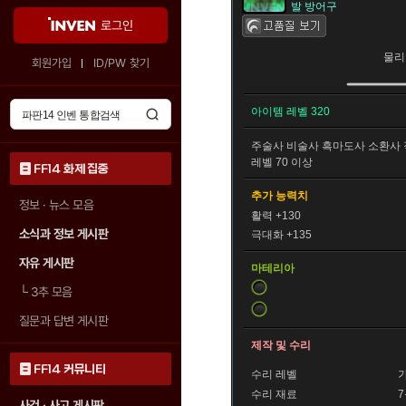
발 방어구
로그인
물리
회원가입
ID/PW 찾기
아이템 레벨 320
주술사
비술사
흑마도사
소환사
레벨 70 이상
FF14 화제 집중
추가 능력치
정보 · 뉴스 모음
활력 +130
소식과 정보 게시판
극대화 +135
자유 게시판
마테리아
└
3추 모음
질문과 답변 게시판
제작 및 수리
FF14 커뮤니티
수리 레벨
수리 재료
사건 · 사고 게시판