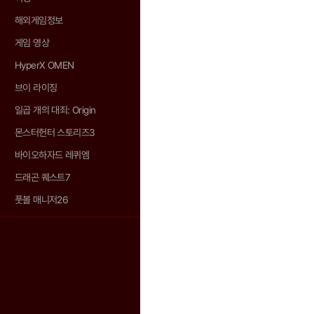
해외게임정보
게임 영상
HyperX OMEN
브이 라이징
일곱 개의 대죄: Origin
몬스터헌터 스토리즈3
바이오하자드 레퀴엠
드래곤 퀘스트7
풋볼 매니저26