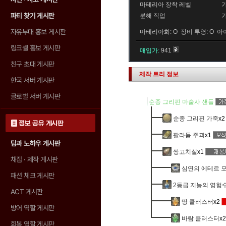
마테리아 장착 레벨
파티 찾기 게시판
분해 직업
자유부대 홍보 게시판
마테리아화: O 장비 투영: O 아
링크셸 홍보 게시판
매입가:
941
친구 초대 게시판
제작 트리 정보
한국 서버 게시판
글로벌 서버 게시판
순종 그리핀 마술사 샌들
순종 그리핀 가죽
x2
정보 공유 게시판
팔라듐 주괴
x1
팁과 노하우 게시판
쌍고치실
x1
채집 · 제작 게시판
심연의 에테르 
패션 체크 게시판
2등급 지능의 영험
ACT 게시판
땅 클러스터
x2
방어 역할 게시판
바람 클러스터
x2
회복 역할 게시판