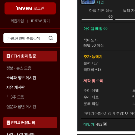
세검
로그인
마법 기본 성능
물리 자
60
회원가입
ID/PW 찾기
아이템 레벨 60
적마도사
레벨 50 이상
FF14 화제 집중
추가 능력치
활력 +17
정보 · 뉴스 모음
극대화 +18
소식과 정보 게시판
제작 및 수리
자유 게시판
수리 레벨
└
3추 모음
수리 재료
분해 직업
질문과 답변 게시판
마테리아화: O 장비 투영: O 아
FF14 커뮤니티
매입가:
482
사건 · 사고 게시판