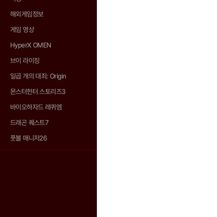
해외게임정보
게임 영상
HyperX OMEN
브이 라이징
일곱 개의 대죄: Origin
몬스터헌터 스토리즈3
바이오하자드 레퀴엠
드래곤 퀘스트7
풋볼 매니저26