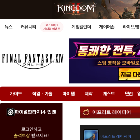
로스트아크
뉴스
커뮤니티
게임캘린더
게이머존
라이브/
기대평 이벤트
가이드
직업 · 기술
아이템
제작
퀘스트
던전 · 
파이널판타지14 인벤
이프리트 레이피어
로그인하고
출석보상
받으세요!
이프리트 레이피어