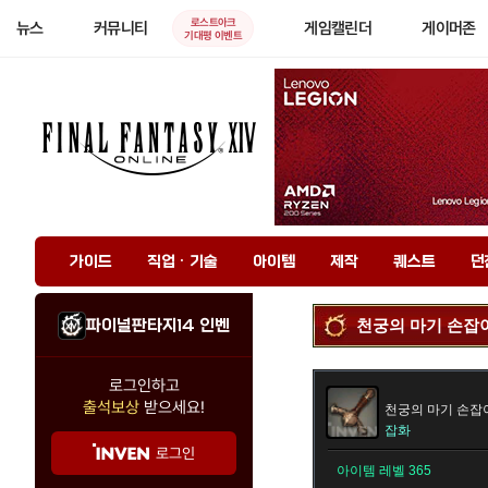
로스트아크
뉴스
커뮤니티
게임캘린더
게이머존
기대평 이벤트
가이드
직업 · 기술
아이템
제작
퀘스트
던
파이널판타지14 인벤
천궁의 마기 손잡
로그인하고
출석보상
받으세요!
천궁의 마기 손잡
잡화
로그인
아이템 레벨 365