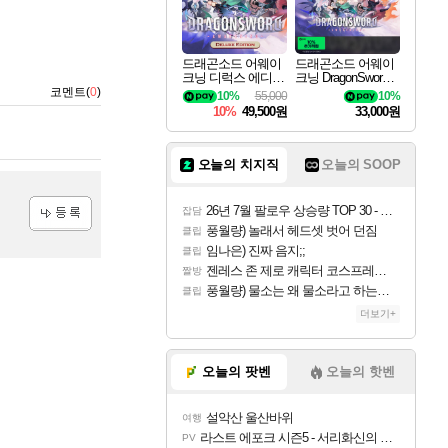
드래곤소드 어웨이
드래곤소드 어웨이
크닝 디럭스 에디션
크닝 DragonSword A
DragonSword Awake
wakening
코멘트(
0
)
10%
55,000
10%
ning Deluxe Edition
10%
49,500원
33,000원
오늘의 치지직
오늘의 SOOP
26년 7월 팔로우 상승량 TOP 30 - 월간 치지직
잡담
풍월량) 놀래서 헤드셋 벗어 던짐
클립
등록
임나은) 진짜 음지;;
클립
젠레스 존 제로 캐릭터 코스프레한 꽁주
짤방
풍월량) 물소는 왜 물소라고 하는거야? 아! 그만 ㅋㅋ 알았어 ㅋㅋ
클립
더보기+
오늘의 팟벤
오늘의 핫벤
설악산 울산바위
여행
라스트 에포크 시즌5 - 서리화신의 분노 티저
PV