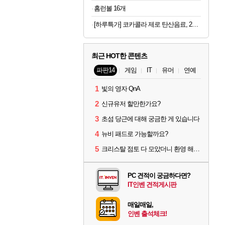
홈런볼 16개
[하루특가] 코카콜라 제로 탄산음료, 215ml, 30개
최근 HOT한 콘텐츠
파판14
게임
IT
유머
연예
1
빛의 영자 QnA
2
신규유저 할만한가요?
3
초섬 당근에 대해 궁금한 게 있습니다
4
뉴비 패드로 가능할까요?
5
크리스탈 점토 다 모았더니 환영 해제기 이건 뭐임
PC 견적이 궁금하다면?
IT인벤 견적게시판
매일매일,
인벤 출석체크!