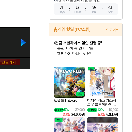
참가자 모집까지 남은 기간
09
17
56
42
Days
Hours
Min
Sec
게임 핫딜 (PC/스팀)
스토어+
캡콤 프렌차이즈 할인 진행 중!
몬헌, 바하 등 인기 IP를
할인가에 만나보세요!
인벤게임즈 8월 특별 할인!
드래곤소드: 어웨이크닝 입점!
문명 7 특별 할인!
마블 투혼 파이팅 소울즈 정식출시!
귀무자: 검의 길 예약 판매 중!
비스트 오브 리인카네이션 정식 출시!
커세어 코브 출시 기념 할인!
더 렐릭 퍼스트 가디언 정식 출시
베데스다 40주년 기념 할인 중!
캡콤 일부 상품 상시 할인
스타워즈 은하계 레이서
로블록스 기프트 카드 공식 입점
인기 퍼블리셔 모음!
스팀으로 만나는 드래곤소드!
조선&고려 DLC 출시 예정
마블 히어로 총 출동&화려한 격투!
10% 할인과
게임프릭 신작 IP
해적'섬'을 발전시키자!
설화x하드코어 액션!
베데스다의 명작들을
몬헌 와일즈 & 드래곤즈 도그마2
인벤게임즈에서 10% 추가 적립
Robux를 가장 안전하고
최대 90% 할인가를 만나보세요!
네이버혜택과 함께 만나보세요!
50%할인&추가 적립까지!
네이버 포인트 혜택까지!
이니&베니 혜택까지!
네이버 혜택가와 함께 예약하세요!
할인&네이버혜택으로 만나보세요!
네이버페이 혜택과 만나보세요!
40주년 프로모션으로 만나보세요!
일부 에디션 상시 할인!
혜택으로 예약 판매 중
편안하게 충전하세요
팰월드 Palworld
디제이맥스 리스펙
트 V 블루아카이브
팩 DJMAX RESPE
5%
32,000
12%
19,800
CT V Blue Archive P
25%
24,000원
65%
6,930원
ack DLC