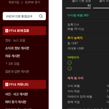
물리 기본 성능
물리 자
회원가입
ID/PW 찾기
92
아이템 레벨 360
암흑기사
레벨 70 이상
FF14 화제 집중
추가 능력치
정보 · 뉴스 모음
힘 +297
소식과 정보 게시판
극대화 +188
자유 게시판
마테리아
└
3추 모음
질문과 답변 게시판
제작 및 수리
FF14 커뮤니티
수리 레벨
수리 재료
사건 · 사고 게시판
마테리아 장착 레벨
파티 찾기 게시판
분해 직업