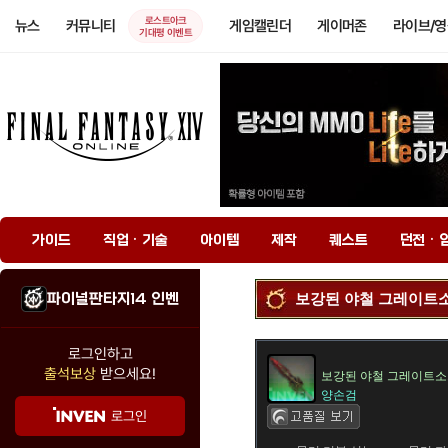
로스트아크
뉴스
커뮤니티
게임캘린더
게이머존
라이브/
기대평 이벤트
가이드
직업 · 기술
아이템
제작
퀘스트
던전 · 
파이널판타지14 인벤
보강된 야철 그레이트
로그인하고
출석보상
받으세요!
보강된 야철 그레이트
양손검
로그인