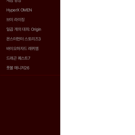
게임 영상
HyperX OMEN
브이 라이징
일곱 개의 대죄: Origin
몬스터헌터 스토리즈3
바이오하자드 레퀴엠
드래곤 퀘스트7
풋볼 매니저26