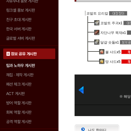
자유부대 홍보 게시판
링크셸 홍보 게시판
코발트 요리칼
친구 초대 게시판
코발트 주괴
x1
한국 서버 게시판
자단나무 목재
x1
글로벌 서버 게시판
달걀 숫돌
x1
불 샤드
x5
정보 공유 게시판
땅 샤드
x5
팁과 노하우 게시판
채집 · 제작 게시판
패션 체크 게시판
ACT 게시판
방어 역할 게시판
회복 역할 게시판
공격 역할 게시판
나도 한마디