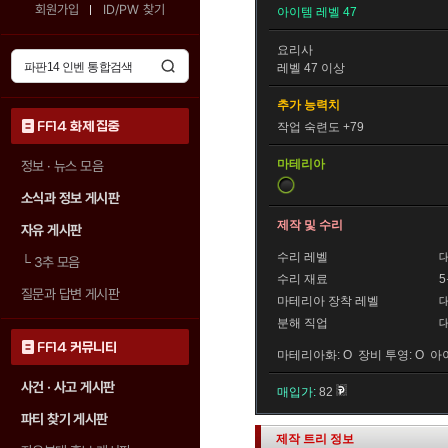
회원가입
ID/PW 찾기
아이템 레벨 47
요리사
레벨 47 이상
추가 능력치
FF14 화제 집중
작업 숙련도 +79
마테리아
정보 · 뉴스 모음
소식과 정보 게시판
제작 및 수리
자유 게시판
수리 레벨
└
3추 모음
수리 재료
질문과 답변 게시판
마테리아 장착 레벨
분해 직업
FF14 커뮤니티
마테리아화: O 장비 투영: O 아
사건 · 사고 게시판
매입가:
82
파티 찾기 게시판
제작 트리 정보