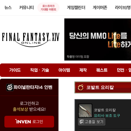
로스트아크
뉴스
커뮤니티
게임캘린더
게이머존
라이브/
기대평 이벤트
가이드
직업 · 기술
아이템
제작
퀘스트
던전 · 
파이널판타지14 인벤
코발트 요리칼
로그인하고
출석보상
받으세요!
코발트 요리칼
요리사 보조 도구
로그인