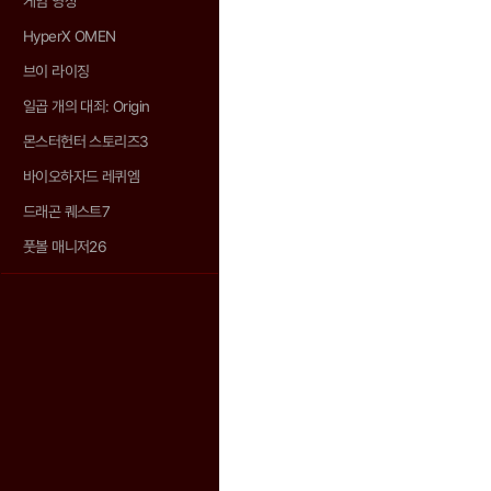
게임 영상
HyperX OMEN
브이 라이징
일곱 개의 대죄: Origin
몬스터헌터 스토리즈3
바이오하자드 레퀴엠
드래곤 퀘스트7
풋볼 매니저26