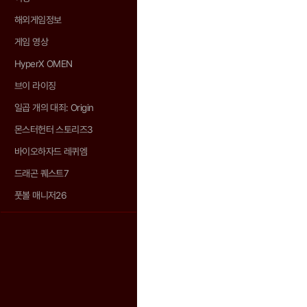
해외게임정보
게임 영상
HyperX OMEN
브이 라이징
일곱 개의 대죄: Origin
몬스터헌터 스토리즈3
바이오하자드 레퀴엠
드래곤 퀘스트7
풋볼 매니저26