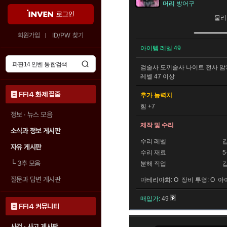
머리 방어구
로그인
물리
회원가입
ID/PW 찾기
아이템 레벨 49
검술사
도끼술사
나이트
전사
암
레벨 47 이상
FF14 화제 집중
추가 능력치
힘 +7
정보 · 뉴스 모음
제작 및 수리
소식과 정보 게시판
수리 레벨
자유 게시판
수리 재료
└
3추 모음
분해 직업
질문과 답변 게시판
마테리아화: O 장비 투영: O 아
매입가:
49
FF14 커뮤니티
사건 · 사고 게시판