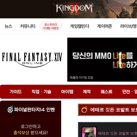
로스트아크
뉴스
커뮤니티
게임캘린더
게이머존
라이브/
기대평 이벤트
가이드
직업 · 기술
아이템
제작
퀘스트
던전 · 
파이널판타지14 인벤
에테르 깃든 코발트 
로그인하고
출석보상
받으세요!
에테르 깃든 코발트 보