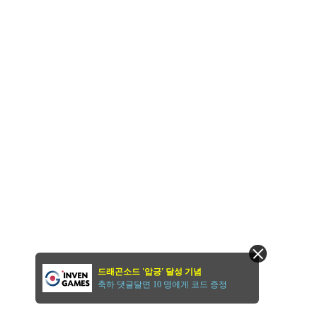
드래곤소드 '압긍' 달성 기념
축하 댓글달면 10 명에게 코드 증정