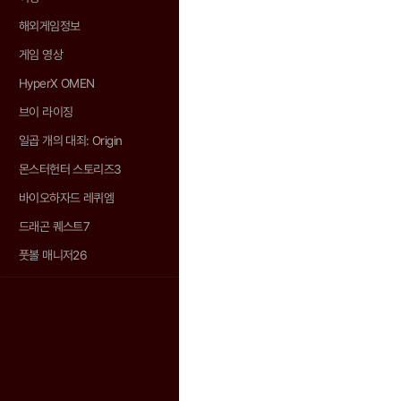
해외게임정보
게임 영상
HyperX OMEN
브이 라이징
일곱 개의 대죄: Origin
몬스터헌터 스토리즈3
바이오하자드 레퀴엠
드래곤 퀘스트7
풋볼 매니저26