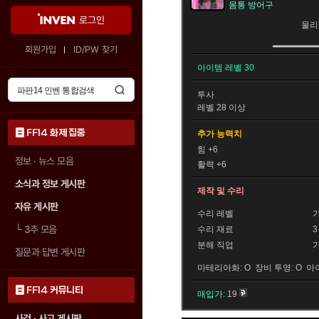
몸통 방어구
로그인
물리
회원가입
ID/PW 찾기
아이템 레벨 30
투사
레벨 28 이상
FF14 화제 집중
추가 능력치
힘 +6
정보 · 뉴스 모음
활력 +6
소식과 정보 게시판
제작 및 수리
자유 게시판
수리 레벨
└
3추 모음
수리 재료
분해 직업
질문과 답변 게시판
마테리아화: O 장비 투영: O 아
FF14 커뮤니티
매입가:
19
사건 · 사고 게시판