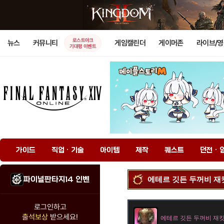
로스트아크
뉴스
커뮤니티
게임캘린더
게이머존
라이브/
기대평 이벤트
가이드
직업 · 기술
아이템
제작
퀘스트
던전 · 
파이널판타지14 인벤
에테르 깃든 두꺼비 재
로그인하고
출석보상
받으세요!
에테르 깃든 두꺼비 재