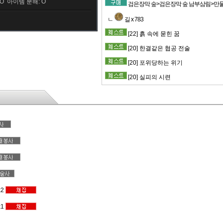
O 아이템 분해: O
검은장막 숲>검은장막 숲 남부삼림>만물상(1
ㄴ
길 x 783
[22] 흙 속에 묻힌 꿈
[20] 한결같은 협공 전술
[20] 포위당하는 위기
[20] 실피의 시련
x2
x1