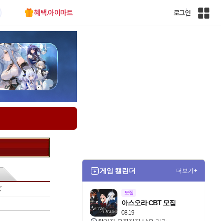
혜택.아이마트
로그인
인
벤
전
체
사
이
트
맵
게임 캘린더
더보기+
ズ
모집
아스오라 CBT 모집
08.19