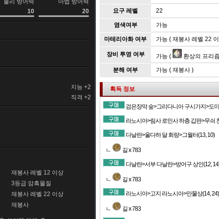
물리 방어력
마법 방어력
요구 레벨
22
10
20
염색여부
가능
마테리아화 여부
가능 ( 재봉사 레벨 22 이
장비 투영 여부
가능 (
환상의 프리
분해 여부
가능 ( 재봉사 )
지능 +2
획득 정보
직격 +2
검은장막 숲>그리다니아 구시가지>도미시앵
라노시아>림사 로민사 하층 갑판>무쇠 천둥(
다날란>울다하 달 회랑>그월터(13, 10)
ㄴ
길 x 783
다날란>서부 다날란>방어구 상인(12, 14
재봉사 레벨 12 이상
ㄴ
길 x 783
3등급 암흑물질
라노시아>고지 라노시아>만물상(14, 24)
재봉사 레벨 22 이상
재봉사
ㄴ
길 x 783