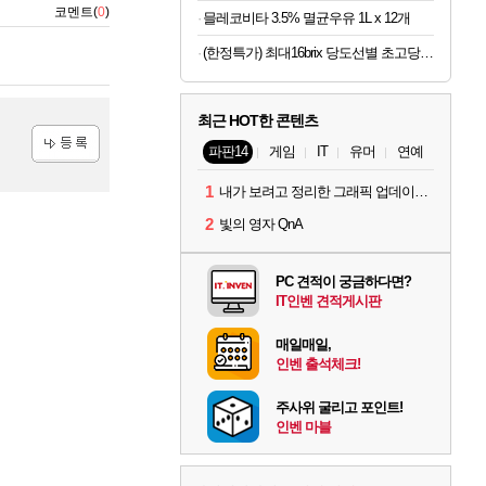
코멘트(
0
)
믈레코비타 3.5% 멸균우유 1L x 12개
(한정특가) 최대16brix 당도선별 초고당도 수박 7kg
최근 HOT한 콘텐츠
파판14
게임
IT
유머
연예
등록
1
내가 보려고 정리한 그래픽 업데이트 의상 (*스포주의)
2
빛의 영자 QnA
PC 견적이 궁금하다면?
IT인벤 견적게시판
매일매일,
인벤 출석체크!
주사위 굴리고 포인트!
인벤 마블