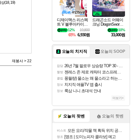
8, 19)
디제이맥스 리스펙
드래곤소드 어웨이
트 V 블루아카이브
크닝 DragonSword A
팩 DJMAX RESPE
wakening
12%
19,800
10%
CT V Blue Archive P
65%
6,930원
33,000원
ack DLC
오늘의 치지직
오늘의 SOOP
재봉사 > 22
26년 7월 팔로우 상승량 TOP 30 - 월간 치지직
잡담
젠레스 존 제로 캐릭터 코스프레한 꽁주
짤방
풍월량) 물소는 왜 물소라고 하는거야? 아! 그만 ㅋㅋ
클립
치지직 애플TV 앱 출시
정보
룩삼 니니 초대석 안내
정보
더보기+
오늘의 팟벤
오늘의 핫벤
모든 요리/작물 책 획득 위치 공략 (36개) - 미식가 도전과제
비스트
[명조 | 도미노피자 콜라보] 예고
명조