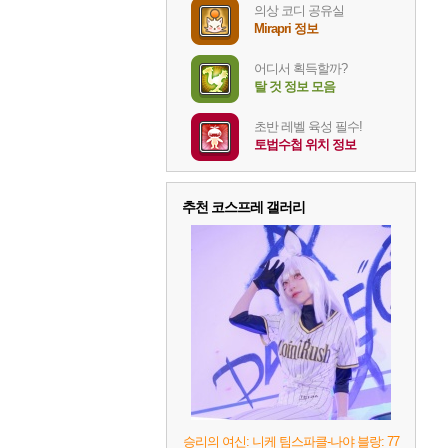
의상 코디 공유실
Mirapri 정보
어디서 획득할까?
탈 것 정보 모음
초반 레벨 육성 필수!
토법수첩 위치 정보
추천 코스프레 갤러리
승리의 여신: 니케 팀스파클-나야 블랑: 77