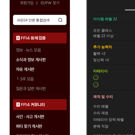
회원가입
ID/PW 찾기
아이템 레벨 22
모든
클래스
레벨 22 이상
FF14 화제 집중
추가 능력치
정보 · 뉴스 모음
활력 +2
소식과 정보 게시판
정신력 +2
자유 게시판
마테리아
└
3추 모음
질문과 답변 게시판
제작 및 수리
FF14 커뮤니티
수리 레벨
수리 재료
사건 · 사고 게시판
마테리아 장착 레벨
파티 찾기 게시판
분해 직업