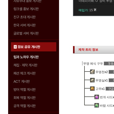
자유부대 홍보 게시판
마테리아화: O 장비 투영: 
링크셸 홍보 게시판
매입가:
15
친구 초대 게시판
한국 서버 게시판
글로벌 서버 게시판
정보 공유 게시판
제작 트리 정보
팁과 노하우 게시판
무명 예식 구두
채집 · 제작 게시판
무명천
x2
패션 체크 게시판
무명실
x1
ACT 게시판
고무
x1
방어 역할 게시판
번개 샤드
회복 역할 게시판
공격 역할 게시판
바람 샤드