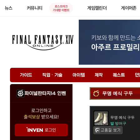
로스트아크
뉴스
커뮤니티
게임캘린더
게이머존
기대평 이벤트
가이드
직업 · 기술
아이템
제작
퀘스트
던
파이널판타지14 인벤
무명 예식 구두
로그인하고
출석보상
받으세요!
무명 예식 구두
발 방어구
로그인