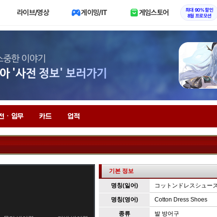
최대 90% 할인
라이브/영상
게이밍/IT
게임스토어
8월 프로모션
전 · 임무
카드
업적
기본 정보
명칭(일어)
コットンドレスシュー
명칭(영어)
Cotton Dress Shoes
종류
발 방어구