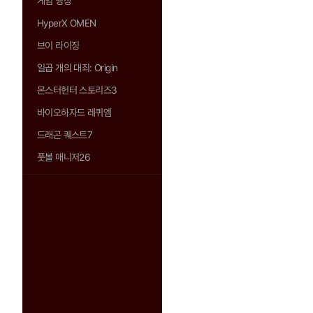
게임 영상
HyperX OMEN
브이 라이징
일곱 개의 대죄: Origin
몬스터헌터 스토리즈3
바이오하자드 레퀴엠
드래곤 퀘스트7
풋볼 매니저26