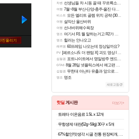
선생님들 차 시동 끌 때 꾸르륵소리나는데
차벤
7월~8월 부산-단양-충주-울진 다녀왔어요~
여행
모든 엘리트 골렘 위치 공략 (30개) - 방랑 결투가
비스트
설악산 울산바위
여행
선녀바위해수욕장
여행
여기서 R1 뭘 말하는거고 R2가 뭘말하는걸까요?
명조
힐러는 안나오고
명조
60프레임 나오는데 정상일까요?
레퀴엠
[페르소나5: 더 팬텀 X] 괴도 영상 l 타카마키 안·댄싱 스타
PV
포트나이트에서 명일방주 엔드필드 [펠리카] 판매 예정
섭컬겜
8월 28일 넷플릭스에서 예고편 공개 예정
GTA6
무한대 아난타 유출과 앞으로의 예상 (루머)
섭컬겜
명조
명조
새로고침
핫딜
게시판
더보기+
토레타 이온음료 1.5L x 12개
무항생제 대란(52g~59g) 30구 x 5개
67%할인!맛생각 시골 전통 된장찌개, 600g, 5개