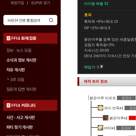
회원가입
ID/PW 찾기
아이템 레벨 32
효과
획득력 +6%=최대 10
GP +2%=최대 9
FF14 화제 집중
붉은머루를 듬뿍 얹은 새콤달콤한
경험치 획득량+3%
정보 · 뉴스 모음
지속시간 30:00
[최대 2배까지 지속시간 연장 가
소식과 정보 게시판
매입가:
3
자유 게시판
└
3추 모음
제작 트리 정보
질문과 답변 게시판
붉은머루 타르트
FF14 커뮤니티
파이 반죽
x1
사건 · 사고 게시판
붉은머루
x1
파티 찾기 게시판
버터
x1