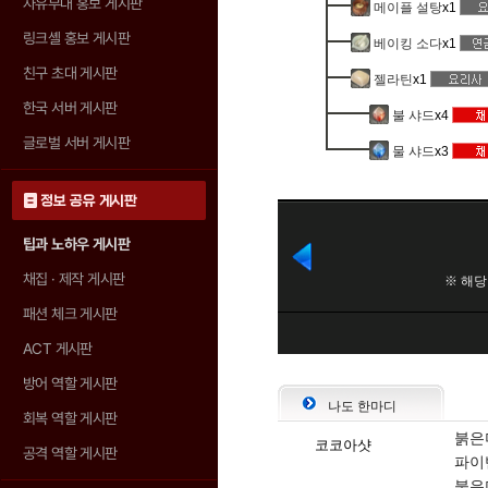
자유부대 홍보 게시판
메이플 설탕
x1
링크셸 홍보 게시판
베이킹 소다
x1
친구 초대 게시판
젤라틴
x1
한국 서버 게시판
불 샤드
x4
글로벌 서버 게시판
물 샤드
x3
정보 공유 게시판
팁과 노하우 게시판
채집 · 제작 게시판
패션 체크 게시판
ACT 게시판
방어 역할 게시판
나도 한마디
회복 역할 게시판
붉은
코코아샷
공격 역할 게시판
파이
붉은