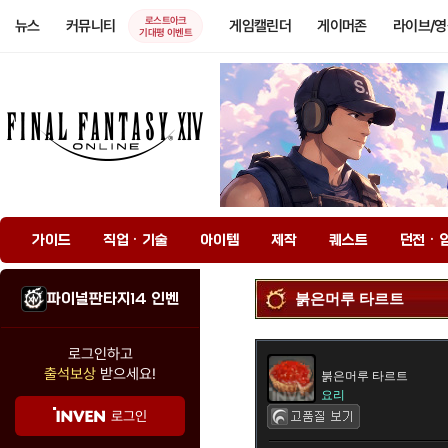
로스트아크
뉴스
커뮤니티
게임캘린더
게이머존
라이브/
기대평 이벤트
가이드
직업 · 기술
아이템
제작
퀘스트
던전 · 
파이널판타지14 인벤
붉은머루 타르트
로그인하고
출석보상
받으세요!
붉은머루 타르트
요리
로그인