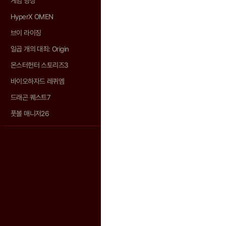
게임 영상
HyperX OMEN
브이 라이징
일곱 개의 대죄: Origin
몬스터헌터 스토리즈3
바이오하자드 레퀴엠
드래곤 퀘스트7
풋볼 매니저26