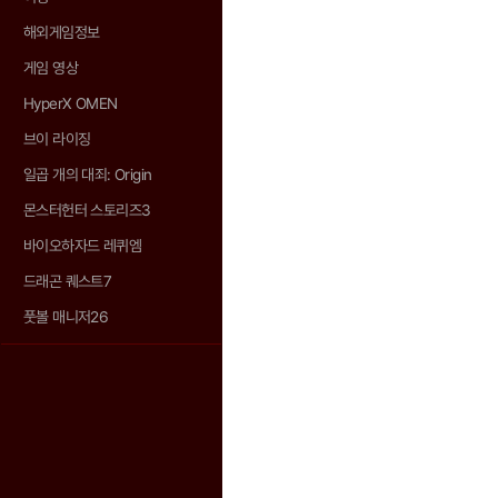
해외게임정보
게임 영상
HyperX OMEN
브이 라이징
일곱 개의 대죄: Origin
몬스터헌터 스토리즈3
바이오하자드 레퀴엠
드래곤 퀘스트7
풋볼 매니저26