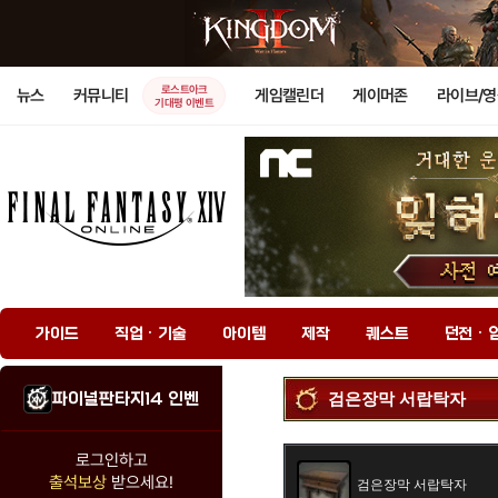
로스트아크
뉴스
커뮤니티
게임캘린더
게이머존
라이브/
기대평 이벤트
가이드
직업 · 기술
아이템
제작
퀘스트
던전 · 
파이널판타지14 인벤
검은장막 서랍탁자
로그인하고
출석보상
받으세요!
검은장막 서랍탁자