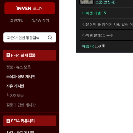
소품(받침대)
로그인
아이템 레벨 15
회원가입
ID/PW 찾기
검은장막 숲 양식의 서랍 달린 작
아이템 분해: O 목수
매입가:
150
FF14 화제 집중
정보 · 뉴스 모음
소식과 정보 게시판
자유 게시판
└
3추 모음
질문과 답변 게시판
FF14 커뮤니티
사건 · 사고 게시판