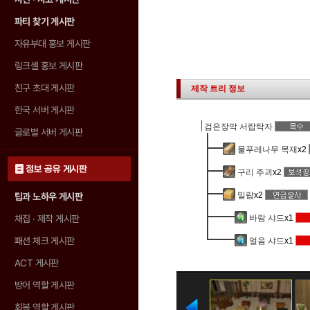
파티 찾기 게시판
자유부대 홍보 게시판
링크셸 홍보 게시판
친구 초대 게시판
제작 트리 정보
한국 서버 게시판
검은장막 서랍탁자
글로벌 서버 게시판
물푸레나무 목재
x2
정보 공유 게시판
구리 주괴
x2
밀랍
x2
팁과 노하우 게시판
채집 · 제작 게시판
바람 샤드
x1
패션 체크 게시판
얼음 샤드
x1
ACT 게시판
방어 역할 게시판
회복 역할 게시판