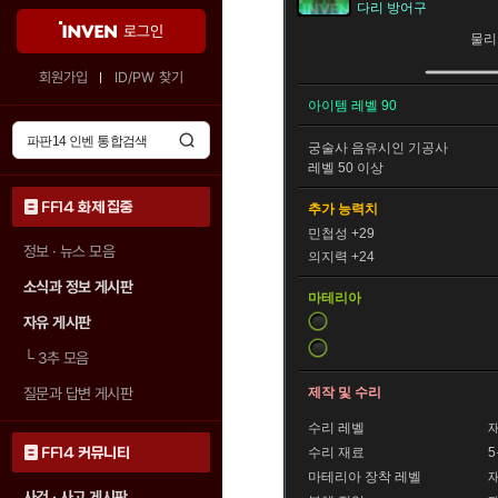
다리 방어구
로그인
물리
회원가입
ID/PW 찾기
아이템 레벨 90
궁술사
음유시인
기공사
레벨 50 이상
FF14 화제 집중
추가 능력치
민첩성 +29
정보 · 뉴스 모음
의지력 +24
소식과 정보 게시판
마테리아
자유 게시판
└
3추 모음
질문과 답변 게시판
제작 및 수리
수리 레벨
재
FF14 커뮤니티
수리 재료
마테리아 장착 레벨
재
사건 · 사고 게시판