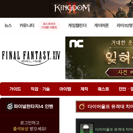
로스트아크
뉴스
커뮤니티
게임캘린더
게이머존
라이브/
기대평 이벤트
가이드
직업 · 기술
아이템
제작
퀘스트
던전 · 
파이널판타지14 인벤
다이어울프 유격대 치
로그인하고
출석보상
받으세요!
다이어울프 유격대 치마