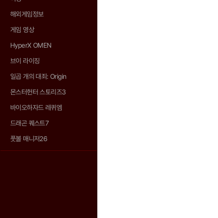
해외게임정보
게임 영상
HyperX OMEN
브이 라이징
일곱 개의 대죄: Origin
몬스터헌터 스토리즈3
바이오하자드 레퀴엠
드래곤 퀘스트7
풋볼 매니저26