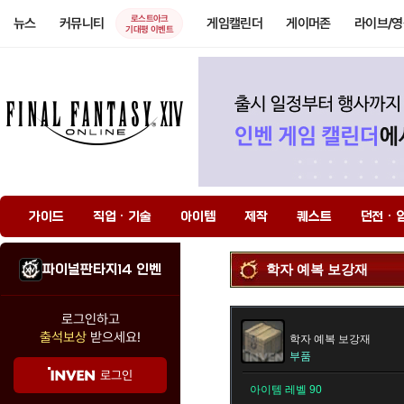
로스트아크
뉴스
커뮤니티
게임캘린더
게이머존
라이브/
기대평 이벤트
가이드
직업 · 기술
아이템
제작
퀘스트
던전 · 
파이널판타지14 인벤
학자 예복 보강재
로그인하고
출석보상
받으세요!
학자 예복 보강재
부품
로그인
아이템 레벨 90