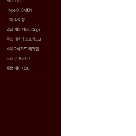
게임 영상
HyperX OMEN
브이 라이징
일곱 개의 대죄: Origin
몬스터헌터 스토리즈3
바이오하자드 레퀴엠
드래곤 퀘스트7
풋볼 매니저26