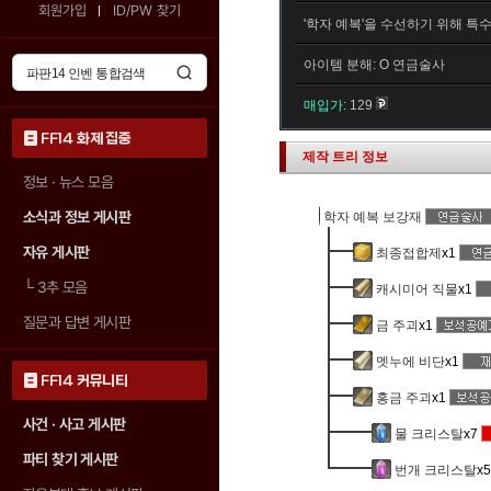
회원가입
ID/PW 찾기
'학자 예복'을 수선하기 위해 특
아이템 분해: O 연금술사
매입가:
129
FF14 화제 집중
제작 트리 정보
정보 · 뉴스 모음
소식과 정보 게시판
학자 예복 보강재
자유 게시판
최종접합제
x1
└
3추 모음
캐시미어 직물
x1
질문과 답변 게시판
금 주괴
x1
멧누에 비단
x1
FF14 커뮤니티
홍금 주괴
x1
사건 · 사고 게시판
물 크리스탈
x7
파티 찾기 게시판
번개 크리스탈
x5