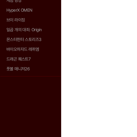
게임 영상
HyperX OMEN
브이 라이징
일곱 개의 대죄: Origin
몬스터헌터 스토리즈3
바이오하자드 레퀴엠
드래곤 퀘스트7
풋볼 매니저26