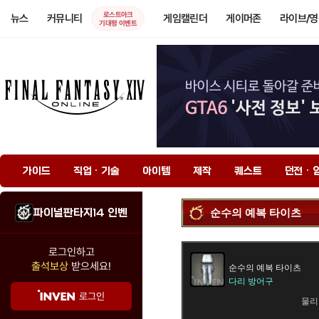
로스트아크
뉴스
커뮤니티
게임캘린더
게이머존
라이브/
기대평 이벤트
가이드
직업 · 기술
아이템
제작
퀘스트
던전 · 
파이널판타지14 인벤
순수의 예복 타이츠
로그인하고
출석보상
받으세요!
순수의 예복 타이츠
다리 방어구
로그인
물리