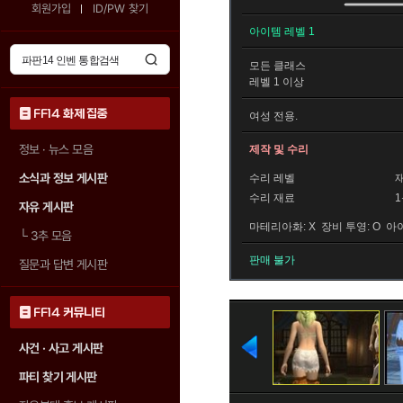
회원가입
ID/PW 찾기
아이템 레벨 1
모든
클래스
레벨 1 이상
FF14 화제 집중
여성 전용.
정보 · 뉴스 모음
제작 및 수리
소식과 정보 게시판
수리 레벨
수리 재료
자유 게시판
마테리아화: X 장비 투영: O 아이
└
3추 모음
판매 불가
질문과 답변 게시판
FF14 커뮤니티
사건 · 사고 게시판
파티 찾기 게시판