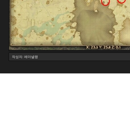
작성자: 에마넬랭