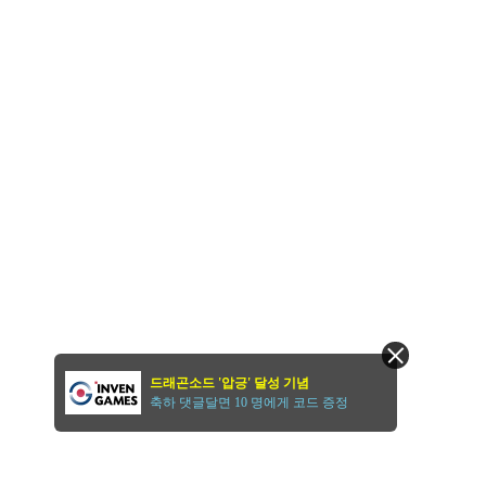
드래곤소드 '압긍' 달성 기념
축하 댓글달면 10 명에게 코드 증정