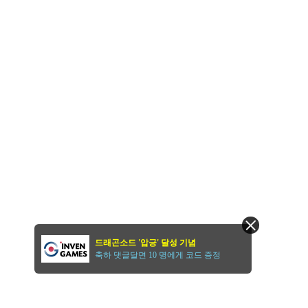
드래곤소드 '압긍' 달성 기념
축하 댓글달면 10 명에게 코드 증정