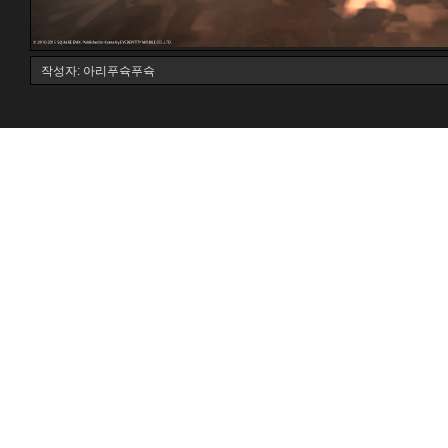
작성자: 아리푸슉푸슉