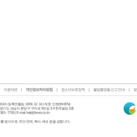
이용약관
개인정보처리방침
청소년보호정책
불법촬영물 신고 안내
찾
인
14 |
등록연월일: 2009. 12. 14 | 제호: 인벤
(INVEN)
터
 경기도 성남시 분당구 구미로 9번길 3-4 한국빌딩 3층
넷
 - 7700 | E-mail: help@inven.co.kr
신
문
 받으므로, 무단 전재, 복사, 배포 등을 금합니다.
위
원
회