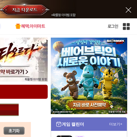
혜택.아이마트
로그인
인
벤
전
체
사
이
트
맵
게임 캘린더
더보기+