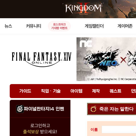
로스트아크
뉴스
커뮤니티
게임캘린더
게이머존
기대평 이벤트
가이드
직업 · 기술
아이템
제작
퀘스트
던
파이널판타지14 인벤
죽은 자는 말한다
로그인하고
이름
출석보상
받으세요!