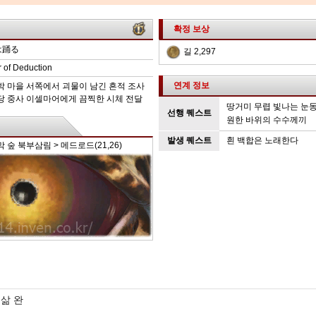
확정 보상
は踊る
길 2,297
 of Deduction
연계 정보
을박 마을 서쪽에서 괴물이 남긴 흔적 조사
사당 중사 이셀마어에게
끔찍한 시체
전달
땅거미 무렵 빛나는 눈
선행 퀘스트
원한 바위의 수수께끼
발생 퀘스트
흰 백합은 노래한다
 숲 북부삼림 > 메드로드(21,26)
삶 완