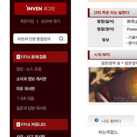
로그인
[28] 죽은 자는 말한다
회원가입
ID/PW 찾기
명칭(일어)
推理
명칭(영어)
Power
- 가
정보
- 쌍
시작 NPC
FF14 화제 집중
검은장막 숲 > 검은장막
정보 · 뉴스 모음
소식과 정보 게시판
자유 게시판
└
3추 모음
질문과 답변 게시판
나도 한마디
FF14 커뮤니티
되는게없노
사건 · 사고 게시판