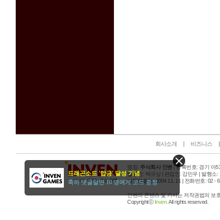
인벤 공식 미디어 파트너 및 제휴 파트너
회사소개
비즈니스
명칭:
주식회사 인벤
| 등록번호: 경기 아515
드래곤소드 '압긍' 달성 기념
발행인: 박규상 | 편집인: 강민우 |
발행소:
발행연월일: 2004 11. 11 |
전화번호: 02 - 6393
축하 댓글달면 10 명에게 코드 증정
인벤의 콘텐츠 및 기사는 저작권법의 보호를
Copyrightⓒ
Inven.
All rights reserved.