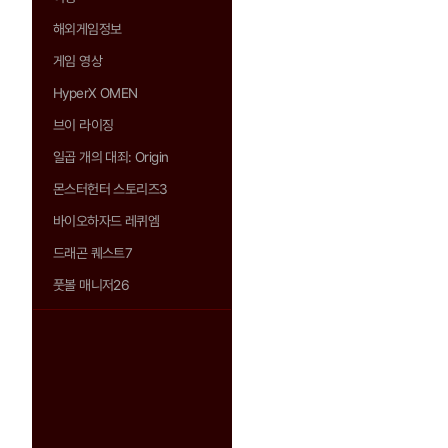
해외게임정보
게임 영상
HyperX OMEN
브이 라이징
일곱 개의 대죄: Origin
몬스터헌터 스토리즈3
바이오하자드 레퀴엠
드래곤 퀘스트7
풋볼 매니저26