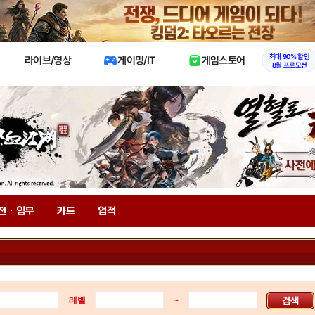
X
최대 90% 할인
라이브/영상
게이밍/IT
게임스토어
8월 프로모션
전 · 임무
카드
업적
레벨
~