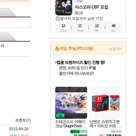
모집
아스오라 CBT 모집
08.19
참가자 모집까지 남은 기간
12
17
12
39
Days
Hours
Min
Sec
동자
게임 핫딜 (PC/스팀)
스토어+
캡콤 프렌차이즈 할인 진행 중!
몬헌, 바하 등 인기 IP를
할인가에 만나보세요!
인벤게임즈 8월 특별 할인!
드래곤소드: 어웨이크닝 입점!
문명 7 특별 할인!
귀무자: 검의 길 예약 판매 중!
비스트 오브 리인카네이션 정식 출시!
커세어 코브 출시 기념 할인!
더 렐릭 퍼스트 가디언 정식 출시
베데스다 40주년 기념 할인 중!
마블 투혼 파이팅 소울즈 예약 판매 중!
캡콤 일부 상품 상시 할인
스타워즈 은하계 레이서
로블록스 기프트 카드 공식 입점
인기 퍼블리셔 모음!
스팀으로 만나는 드래곤소드!
조선&고려 DLC 출시 예정
10% 할인과
게임프릭 신작 IP
해적'섬'을 발전시키자!
설화x하드코어 액션!
베데스다의 명작들을
마블 히어로 총 출동&화려한 격투!
몬헌 와일즈 & 드래곤즈 도그마2
인벤게임즈에서 10% 추가 적립
Robux를 가장 안전하고
최대 90% 할인가를 만나보세요!
네이버혜택과 함께 만나보세요!
50%할인&추가 적립까지!
이니&베니 혜택까지!
네이버 혜택가와 함께 예약하세요!
할인&네이버혜택으로 만나보세요!
네이버페이 혜택과 만나보세요!
40주년 프로모션으로 만나보세요!
네이버 포인트 혜택까지!
일부 에디션 상시 할인!
혜택으로 예약 판매 중
편안하게 충전하세요
코멘트(
3
)
드래곤소드 어웨이
닌텐도 스위치 2 본
크닝 DragonSword A
체 + 마리오 카트 월
2015-08-26
wakening
드
10%
746,000
답글
신고