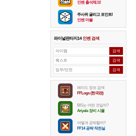
인벤 출석체크!
주사위 굴리고 포인트!
인벤 마블
파이널판타지14
인벤 검색
레이드 정보 검색
FFLogs (한국판)
BIS는 어떤 것일까?
Ariyala 장비 시뮬
어떻게 공략할까?
FF14 공략 작전실