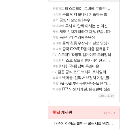
테스트 때는 로비에 온라인 기능이 있는데
리밋제로
쿠를 먼저 보내서 기습하는 법
비스트
공명자 모먼트 | 수수
명조
혹시 이 만화 아시는 분 계신가요
애니클립
저도 신차계약하고 차 받았습니다
차벤
동해바다 추암해수욕장
여행
올해 청룡 수상자의 본업 영상 - 스테이씨 윤
걸그룹
중국 CXMT, D램 매출 점유율 7%…글로벌 4위로 부상
해외겜
슈로대Y 확장팩 업데이트 트레일러
PV
비스트 오브 리인카네이션 정보/공략글 모음
비스트
[여행_국내] 남해 독일마을
여행
탈콥 공식 코드 브리치 트레일러
PV
넷마블, 신작 서브컬쳐 게임 [펄 인 블루] 티저 사이트 오픈
섭컬겜
7월~8월 부산-단양-충주-울진 다녀왔어요~
여행
FF7 외전 세계관, 완결편에 집결
해외겜
새로고침
핫딜
게시판
더보기+
내손에 아이스 붙이는 쿨링시트 냉찜질 쿨패치 (1박스 x 20매)