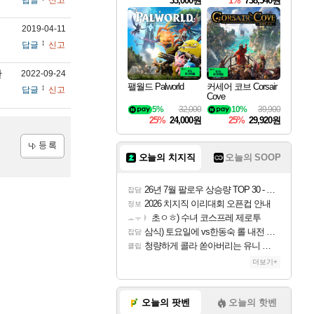
33,000원
1%
738,540원
2019-04-11
답글
신고
한
2022-09-24
팰월드 Palworld
커세어 코브 Corsair
답글
신고
Cove
5%
32,000
10%
39,900
25%
24,000원
25%
29,920원
오늘의 치지직
오늘의 SOOP
등록
26년 7월 팔로우 상승량 TOP 30 - 월간 치지직
잡담
2026 치지직 이리대회 오픈컵 안내
정보
초ㅇㅎ) 수녀 코스프레 제로투
ㅗㅜㅑ
삼식) 토요일에 vs한동숙 롤 내전 예정
잡담
청량하게 콜라 쏟아버리는 유니 ㅋㅋㅋ
클립
더보기+
오늘의 팟벤
오늘의 핫벤