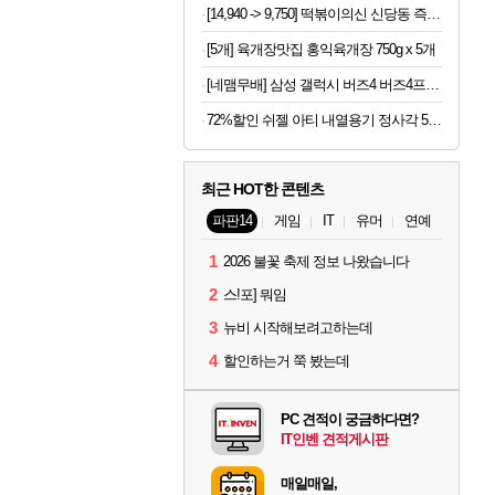
[14,940 -> 9,750] 떡볶이의신 신당동 즉석쫄볶이 397g x 3개
[5개] 육개장맛집 홍익육개장 750g x 5개
[네맴무배] 삼성 갤럭시 버즈4 버즈4프로 케이스 패브릭 커버
72%할인 쉬젤 아티 내열용기 정사각 5종 세트, 320ml 3개 + 520ml 2개, 1세트
최근 HOT한 콘텐츠
파판14
게임
IT
유머
연예
1
2026 불꽃 축제 정보 나왔습니다
2
스!포] 뭐임
3
뉴비 시작해보려고하는데
4
할인하는거 쭉 봤는데
PC 견적이 궁금하다면?
IT인벤 견적게시판
매일매일,