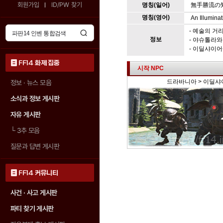
회원가입
ID/PW 찾기
명칭(일어)
無手勝流の
명칭(영어)
An Illuminat
- 예술의 거
정보
- 야슈톨라와
- 이딜샤이
FF14 화제 집중
시작 NPC
드라바니아 > 이딜샤이
정보 · 뉴스 모음
소식과 정보 게시판
자유 게시판
└
3추 모음
질문과 답변 게시판
FF14 커뮤니티
사건 · 사고 게시판
파티 찾기 게시판