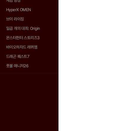
게임 영상
HyperX OMEN
브이 라이징
일곱 개의 대죄: Origin
몬스터헌터 스토리즈3
바이오하자드 레퀴엠
드래곤 퀘스트7
풋볼 매니저26