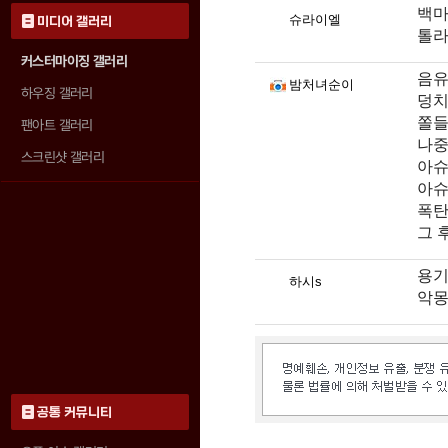
백마
슈라이엘
미디어 갤러리
톨라
커스터마이징 갤러리
음유
밤처녀순이
하우징 갤러리
덩치
쫄들
팬아트 갤러리
나중
스크린샷 갤러리
아슈
아슈
폭탄
그 
용기
하시s
악몽
공통 커뮤니티