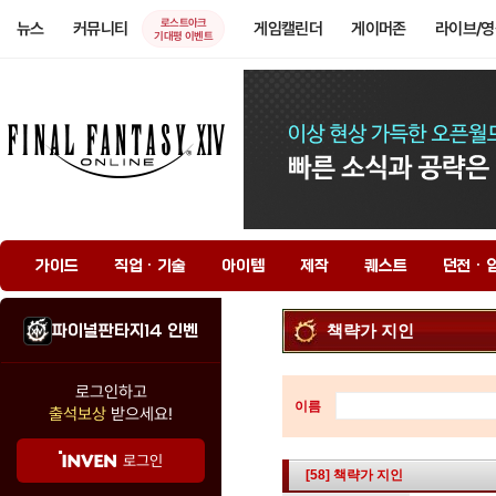
로스트아크
뉴스
커뮤니티
게임캘린더
게이머존
라이브/
기대평 이벤트
가이드
직업 · 기술
아이템
제작
퀘스트
던전 · 
파이널판타지14 인벤
책략가 지인
로그인하고
이름
출석보상
받으세요!
로그인
[58] 책략가 지인