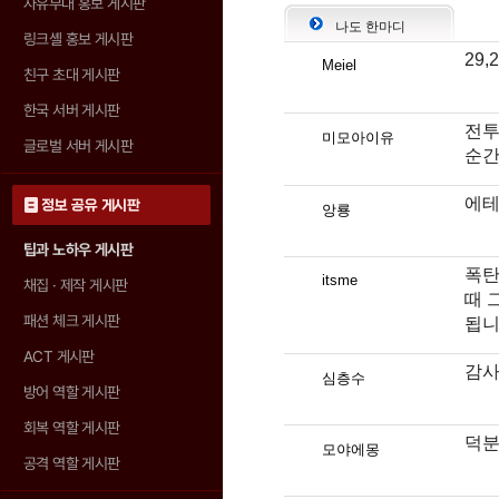
자유부대 홍보 게시판
나도 한마디
링크셸 홍보 게시판
29
Meiel
친구 초대 게시판
한국 서버 게시판
전투
미모아이유
글로벌 서버 게시판
순간
에테
정보 공유 게시판
앙룡
팁과 노하우 게시판
폭탄
itsme
채집 · 제작 게시판
때 
패션 체크 게시판
됩니
ACT 게시판
감사
심층수
방어 역할 게시판
회복 역할 게시판
덕분
모야에몽
공격 역할 게시판