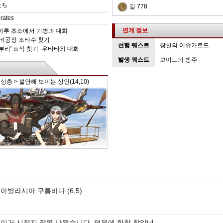
たち
길 778
rates
연계 정보
름마루 초소에서 기병과 대화
물 비공정 조타수 찾기
선행 퀘스트
창천의 이슈가르드
은부리' 표식 찾기
- 우타타와 대화
발생 퀘스트
보이드의 방주
층 > 불안해 보이는 상인(14,10)
아발라시아 구름바다 (6,5)
이거 시작지 잘못 나왔습니다. 덕분에 한참 찾았네..