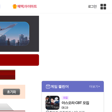
혜택.아이마트
로그인
인
벤
전
체
사
이
트
맵
게임 캘린더
더보기+
모집
아스오라 CBT 모집
08.19