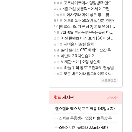
포트나이트에서 명일방주 엔드필드 [펠리카] 판매 예정
섭컬겜
8월 28일 넷플릭스에서 예고편 공개 예정
GTA6
아사쿠라 마이 성우 정보 및 주요 필모
아스오라
메모리 3사, 2027년 생산분 완판?
해외겜
[페르소나5: 더 팬텀 X] 괴도 영상 l 타카마키 안·댄싱 스타
PV
7월~8월 부산-단양-충주-울진 다녀왔어요~
여행
버전 콘텐츠 미리 보기 | 3.6 버전 「신기루 속 등불 그림자, 속세에 깃든 검의 결심」이 8월 20일에 업데이트됩니다!
명조
귀여운 아일릿 원희
걸그룹
실버 팰리스 CBT 화제의 순간·후기 모음
실팰
아반테 2.0 자연흡기?
차벤
세계관 소개 | 소명 상인회
명조
'하늘 위의 공포' 도전과제 달성법
비스트
모든 바우에라 업그레이드 아이템 획득 위치 공략 (89개)
비스트
새로고침
핫딜
게시판
더보기+
헬스헬퍼 맥스컷 프로 크롬 120정 x 2개
파스퇴르 무항생제 인증 바른목장 우유 125ml x 24개
몬스터에너지 울트라 355ml x 48개