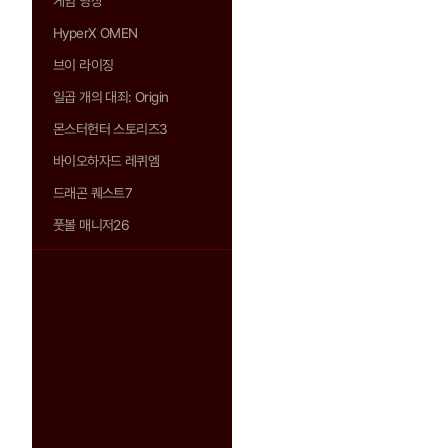
게임 영상
HyperX OMEN
브이 라이징
일곱 개의 대죄: Origin
몬스터헌터 스토리즈3
바이오하자드 레퀴엠
드래곤 퀘스트7
풋볼 매니저26