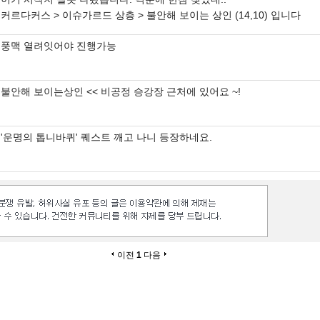
커르다커스 > 이슈가르드 상층 > 불안해 보이는 상인 (14,10) 입니다
풍맥 열려잇어야 진행가능
불안해 보이는상인 << 비공정 승강장 근처에 있어요 ~!
'운명의 톱니바퀴' 퀘스트 깨고 나니 등장하네요.
이전
1
다음