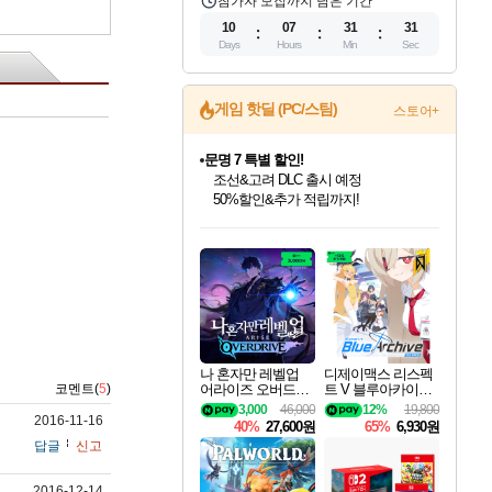
참가자 모집까지 남은 기간
10
07
31
31
Days
Hours
Min
Sec
문명 7 특별 할인!
게임 핫딜 (PC/스팀)
스토어+
조선&고려 DLC 출시 예정
50%할인&추가 적립까지!
마블 투혼 파이팅 소울즈 정식출시!
마블 히어로 총 출동&화려한 격투!
네이버 포인트 혜택까지!
인벤게임즈 8월 특별 할인!
드래곤소드: 어웨이크닝 입점!
귀무자: 검의 길 예약 판매 중!
비스트 오브 리인카네이션 정식 출시!
커세어 코브 출시 기념 할인!
더 렐릭 퍼스트 가디언 정식 출시
베데스다 40주년 기념 할인 중!
캡콤 프렌차이즈 할인 진행 중!
캡콤 일부 상품 상시 할인
스타워즈 은하계 레이서
로블록스 기프트 카드 공식 입점
인기 퍼블리셔 모음!
스팀으로 만나는 드래곤소드!
10% 할인과
게임프릭 신작 IP
해적'섬'을 발전시키자!
설화x하드코어 액션!
베데스다의 명작들을
몬헌, 바하 등 인기 IP를
몬헌 와일즈 & 드래곤즈 도그마2
인벤게임즈에서 10% 추가 적립
Robux를 가장 안전하고
최대 90% 할인가를 만나보세요!
네이버혜택과 함께 만나보세요!
이니&베니 혜택까지!
네이버 혜택가와 함께 예약하세요!
할인&네이버혜택으로 만나보세요!
네이버페이 혜택과 만나보세요!
40주년 프로모션으로 만나보세요!
할인가에 만나보세요!
일부 에디션 상시 할인!
혜택으로 예약 판매 중
편안하게 충전하세요
나 혼자만 레벨업
디제이맥스 리스펙
어라이즈 오버드라
트 V 블루아카이브
코멘트(
5
)
이브 Solo Leveling A
팩 DJMAX RESPE
3,000
46,000
12%
19,800
rise
CT V Blue Archive P
2016-11-16
40%
27,600원
65%
6,930원
ack DLC
답글
신고
2016-12-14