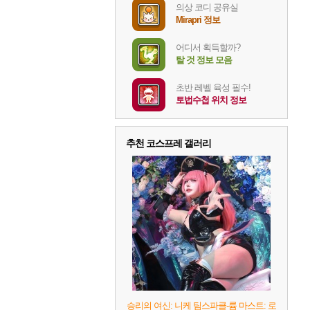
의상 코디 공유실
Mirapri 정보
어디서 획득할까?
탈 것 정보 모음
초반 레벨 육성 필수!
토법수첩 위치 정보
추천 코스프레 갤러리
승리의 여신: 니케 팀스파클-륨 마스트: 로