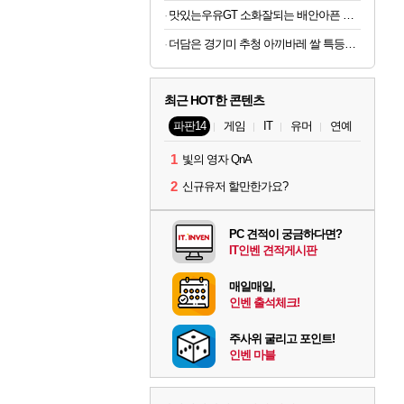
맛있는우유GT 소화잘되는 배안아픈 저지방우유 180ml x 48개
더담은 경기미 추청 아끼바레 쌀 특등급 10kg
최근 HOT한 콘텐츠
파판14
게임
IT
유머
연예
1
빛의 영자 QnA
2
신규유저 할만한가요?
PC 견적이 궁금하다면?
IT인벤 견적게시판
매일매일,
인벤 출석체크!
주사위 굴리고 포인트!
인벤 마블