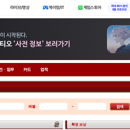
최대 90% 할인
라이브/영상
게이밍/IT
게임스토어
8월 프로모션
전 · 임무
카드
업적
레벨
~
확정 보상