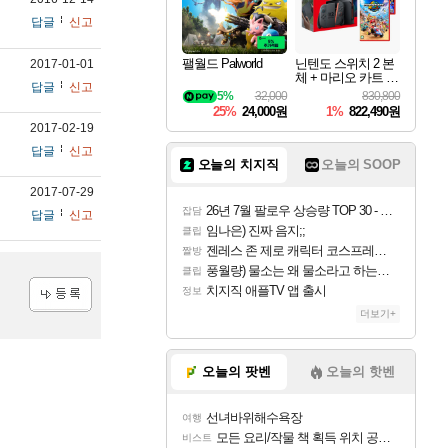
답글
신고
팰월드 Palworld
닌텐도 스위치 2 본
2017-01-01
체 + 마리오 카트 월
답글
신고
드 + 슈퍼 마리오 파
5%
32,000
830,800
티 잼버리 닌텐도
25%
24,000원
1%
822,490원
스위치 2 에디션 +
2017-02-19
잼버리 TV 번들
답글
신고
오늘의 치지직
오늘의 SOOP
2017-07-29
26년 7월 팔로우 상승량 TOP 30 - 월간 치지직
잡담
답글
신고
임나은) 진짜 음지;;
클립
젠레스 존 제로 캐릭터 코스프레한 꽁주
짤방
풍월량) 물소는 왜 물소라고 하는거야? 아! 그만 ㅋㅋ 알았어 ㅋㅋ
클립
치지직 애플TV 앱 출시
정보
더보기+
등록
오늘의 팟벤
오늘의 핫벤
선녀바위해수욕장
여행
모든 요리/작물 책 획득 위치 공략 (36개) - 미식가 도전과제
비스트