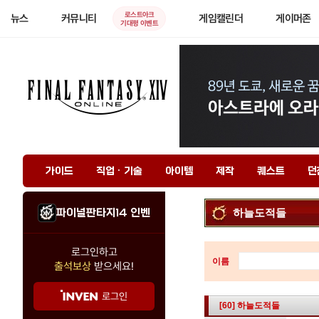
로스트아크
뉴스
커뮤니티
게임캘린더
게이머존
기대평 이벤트
가이드
직업 · 기술
아이템
제작
퀘스트
던
파이널판타지14 인벤
하늘도적들
로그인하고
이름
출석보상
받으세요!
로그인
[60] 하늘도적들