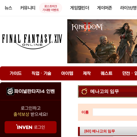
로스트아크
뉴스
커뮤니티
게임캘린더
게이머존
라이브/
기대평 이벤트
가이드
직업 · 기술
아이템
제작
퀘스트
던전 · 
파이널판타지14 인벤
메나고의 임무
로그인하고
이름
출석보상
받으세요!
로그인
[60] 메나고의 임무