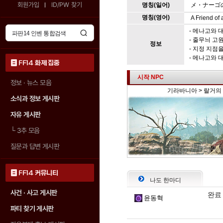
회원가입
ID/PW 찾기
명칭(일어)
メ・ナーゴ
명칭(영어)
A Friend of 
- 메나고와 
- 줄무늬 고
정보
-
지정 지점
을
- 메나고와 
FF14 화제 집중
시작 NPC
정보 · 뉴스 모음
기라바니아 > 랄거의 손
소식과 정보 게시판
자유 게시판
└
3추 모음
질문과 답변 게시판
FF14 커뮤니티
나도 한마디
사건 · 사고 게시판
완료
윤동혁
파티 찾기 게시판