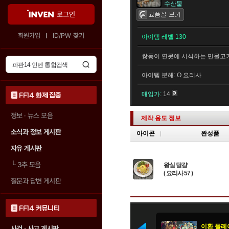
수산물
로그인
회원가입
ID/PW 찾기
아이템 레벨 130
쌍둥이 연못에 서식하는 민물고기
아이템 분해: O 요리사
매입가:
14
FF14 화제 집중
정보 · 뉴스 모음
제작 용도 정보
소식과 정보 게시판
아이콘
완성품
자유 게시판
└
3추 모음
왕실 달걀
( 요리사 57 )
질문과 답변 게시판
FF14 커뮤니티
사건 · 사고 게시판