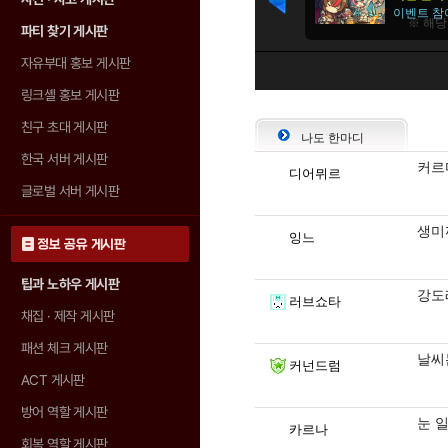
파티 찾기 게시판
자유부대 홍보 게시판
링크셸 홍보 게시판
친구 초대 게시판
나도 한마디
한국 서버 게시판
커르다
디어뮈르
글로벌 서버 게시판
생미
잉느
정보 공유 게시판
팁과 노하우 게시판
강도
러브쇼타
채집 · 제작 게시판
패션 체크 게시판
날씨는
커넌드럼
ACT 게시판
방어 역할 게시판
눈 
카르나
회복 역할 게시판