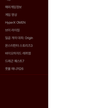
해외게임정보
게임 영상
HyperX OMEN
브이 라이징
일곱 개의 대죄: Origin
몬스터헌터 스토리즈3
바이오하자드 레퀴엠
드래곤 퀘스트7
풋볼 매니저26