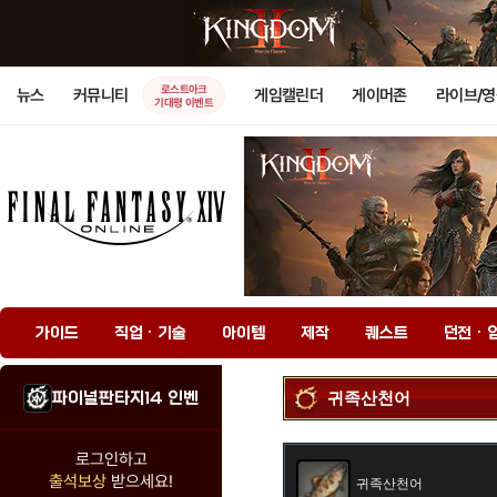
로스트아크
뉴스
커뮤니티
게임캘린더
게이머존
라이브/
기대평 이벤트
가이드
직업 · 기술
아이템
제작
퀘스트
던전 · 
파이널판타지14 인벤
귀족산천어
로그인하고
출석보상
받으세요!
귀족산천어