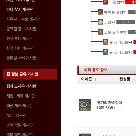
어둠밤
x3
파티 찾기 게시판
메이플 설탕
x1
자유부대 홍보 게시판
크림
x1
링크셸 홍보 게시판
고원 밀가루
x2
친구 초대 게시판
불 크리스탈
x4
한국 서버 게시판
물 크리스탈
x3
글로벌 서버 게시판
제작 용도 정보
정보 공유 게시판
아이콘
완성품
팁과 노하우 게시판
채집 · 제작 게시판
명가의 저녁 정식
패션 체크 게시판
( 요리사 56 )
ACT 게시판
방어 역할 게시판
회복 역할 게시판