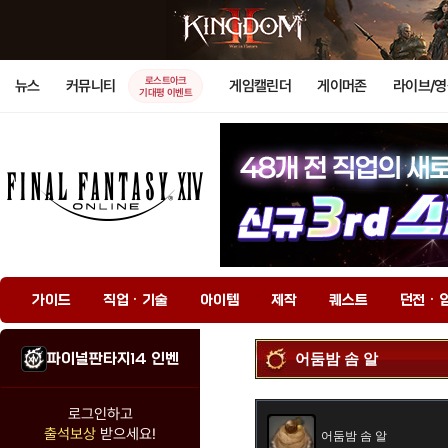
로스트아크
뉴스
커뮤니티
게임캘린더
게이머존
라이브/
기대평 이벤트
가이드
직업 · 기술
아이템
제작
퀘스트
던전 · 
파이널판타지14 인벤
어둠밤 솜 알
로그인하고
출석보상
받으세요!
어둠밤 솜 알