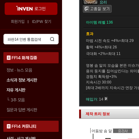
요리
로그인
회원가입
ID/PW 찾기
아이템 레벨 136
효과
마법 시전 속도 +4%=최대 29
활력 +4%=최대 26
극대화 +2%=최대 11
FF14 화제 집중
영봉 솜 알의 모습을 본뜬 이슈
정보 · 뉴스 모음
용의 둥지를 집어삼킨다는 의미를
경험치 획득량+3%
소식과 정보 게시판
지속시간 30:00
[최대 2배까지 지속시간 연장 가
자유 게시판
매입가:
14
└
3추 모음
질문과 답변 게시판
제작 트리 정보
FF14 커뮤니티
어둠밤 솜 알
사건 · 사고 게시판