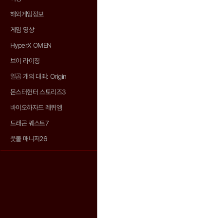
해외게임정보
게임 영상
HyperX OMEN
브이 라이징
일곱 개의 대죄: Origin
몬스터헌터 스토리즈3
바이오하자드 레퀴엠
드래곤 퀘스트7
풋볼 매니저26