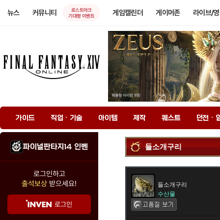
로스트아크
뉴스
커뮤니티
게임캘린더
게이머존
라이브/
기대평 이벤트
가이드
직업 · 기술
아이템
제작
퀘스트
던전 · 
파이널판타지14 인벤
들소개구리
로그인하고
출석보상
받으세요!
들소개구리
수산물
로그인