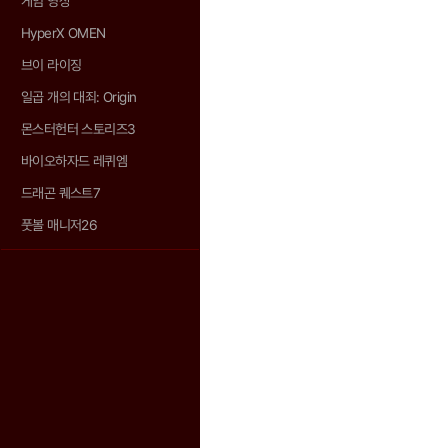
게임 영상
HyperX OMEN
브이 라이징
일곱 개의 대죄: Origin
몬스터헌터 스토리즈3
바이오하자드 레퀴엠
드래곤 퀘스트7
풋볼 매니저26