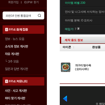
회원가입
ID/PW 찾기
아이템 레벨 230
얀샤 및 나그샤에 서식하는 양서
아이템 분해: O 요리사
매입가:
7
FF14 화제 집중
정보 · 뉴스 모음
제작 용도 정보
소식과 정보 게시판
아이콘
완성품
자유 게시판
└
3추 모음
개구리 탕수육
질문과 답변 게시판
( 요리사 65 )
FF14 커뮤니티
사건 · 사고 게시판
파티 찾기 게시판