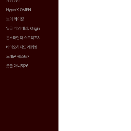
게임 영상
HyperX OMEN
브이 라이징
일곱 개의 대죄: Origin
몬스터헌터 스토리즈3
바이오하자드 레퀴엠
드래곤 퀘스트7
풋볼 매니저26