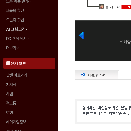
오픈 이슈 갤러리
불 샤드
x3
오늘의 핫벤
오늘의 팟벤
AI 그림 그리기
PC 견적 게시판
더보기
인기 팟벤
팟벤 바로가기
나도 한마디
치지직
차벤
걸그룹
여행
해외게임정보