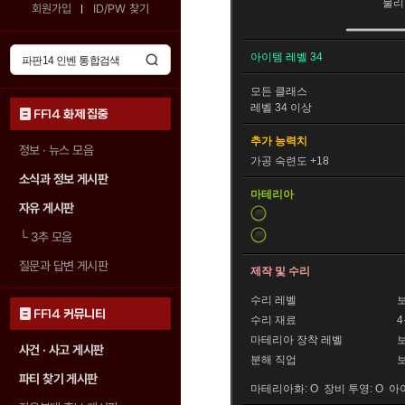
물리
회원가입
ID/PW 찾기
아이템 레벨 34
모든
클래스
레벨 34 이상
FF14 화제 집중
추가 능력치
정보 · 뉴스 모음
가공 숙련도 +18
소식과 정보 게시판
마테리아
자유 게시판
└
3추 모음
질문과 답변 게시판
제작 및 수리
수리 레벨
FF14 커뮤니티
수리 재료
마테리아 장착 레벨
사건 · 사고 게시판
분해 직업
파티 찾기 게시판
마테리아화: O 장비 투영: O 아