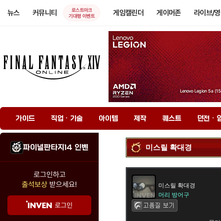
로스트아크
뉴스
커뮤니티
게임캘린더
게이머존
라이브/
기대평 이벤트
가이드
직업 · 기술
아이템
제작
퀘스트
던전 · 
파이널판타지14 인벤
미스릴 확대경
로그인하고
출석보상
받으세요!
미스릴 확대경
머리 방어구
로그인