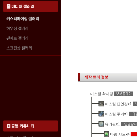
미디어 갤러리
커스터마이징 갤러리
하우징 갤러리
팬아트 갤러리
스크린샷 갤러리
제작 트리 정보
미스릴 확대경
미스릴 단안경
x1
미스릴 주괴
x1
유리판
x1
공통 커뮤니티
바람 샤드
x4