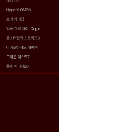
게임 영상
HyperX OMEN
브이 라이징
일곱 개의 대죄: Origin
몬스터헌터 스토리즈3
바이오하자드 레퀴엠
드래곤 퀘스트7
풋볼 매니저26