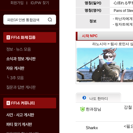
회원가입
ID/PW 찾기
명칭(일어)
心揺れる甲
명칭(영어)
Pans of Ste
- 하난자에
정보
- 링자트에
시작 NPC
FF14 화제 집중
라노시아 > 림사 로민사 상층
정보 · 뉴스 모음
소식과 정보 게시판
자유 게시판
└
3추 모음
질문과 답변 게시판
나도 한마디
FF14 커뮤니티
강철
한과장님
사건 · 사고 게시판
파티 찾기 게시판
<필요
Sharkx