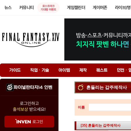
로스트아크
뉴스
커뮤니티
게임캘린더
게이머존
라이브/
기대평 이벤트
가이드
직업 · 기술
아이템
제작
퀘스트
던전 · 
파이널판타지14 인벤
흔들리는 갑주제작사
로그인하고
이름
출석보상
받으세요!
로그인
[35] 흔들리는 갑주제작사