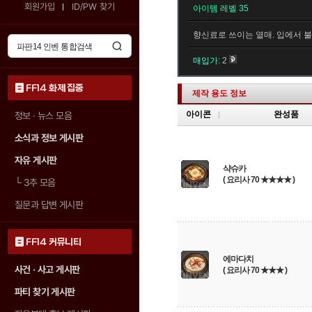
회원가입
ID/PW 찾기
아이템 레벨 35
향신료로 쓰이는 열매. 입에서 불
매입가:
2
FF14 화제 집중
제작 용도 정보
아이콘
완성품
정보 · 뉴스 모음
소식과 정보 게시판
자유 게시판
샥슈카
( 요리사 70 ★★★★ )
└
3추 모음
질문과 답변 게시판
FF14 커뮤니티
에마다치
사건 · 사고 게시판
( 요리사 70 ★★★ )
파티 찾기 게시판