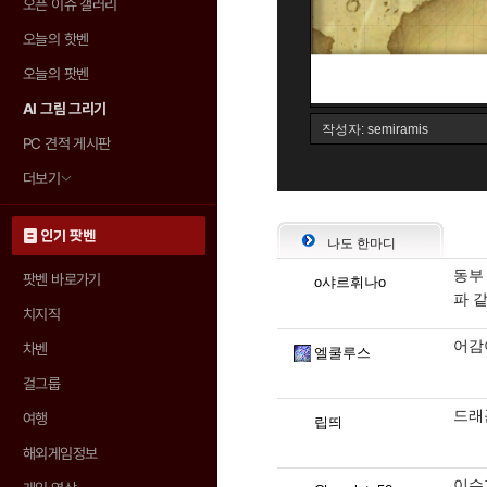
오픈 이슈 갤러리
오늘의 핫벤
오늘의 팟벤
AI 그림 그리기
PC 견적 게시판
더보기
인기 팟벤
나도 한마디
동부 
팟벤 바로가기
o샤르휘나o
파 
치지직
어감
차벤
엘쿨루스
걸그룹
드래
여행
립띄
해외게임정보
이슈