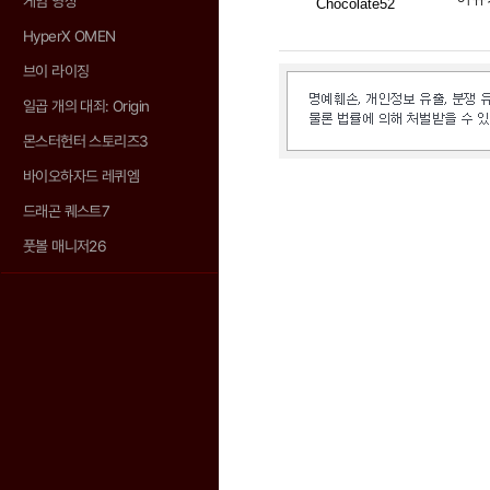
게임 영상
Chocolate52
HyperX OMEN
브이 라이징
일곱 개의 대죄: Origin
몬스터헌터 스토리즈3
바이오하자드 레퀴엠
드래곤 퀘스트7
풋볼 매니저26