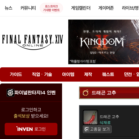
로스트아크
뉴스
커뮤니티
게임캘린더
게이머존
라이브/
기대평 이벤트
가이드
직업 · 기술
아이템
제작
퀘스트
던전 · 
파이널판타지14 인벤
드래곤 고추
로그인하고
출석보상
받으세요!
드래곤 고추
식재료
로그인