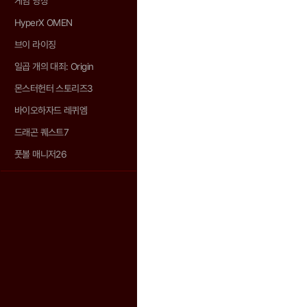
게임 영상
HyperX OMEN
브이 라이징
일곱 개의 대죄: Origin
몬스터헌터 스토리즈3
바이오하자드 레퀴엠
드래곤 퀘스트7
풋볼 매니저26