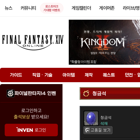
로스트아크
뉴스
커뮤니티
게임캘린더
게이머존
라이브/
기대평 이벤트
가이드
직업 · 기술
아이템
제작
퀘스트
던전 · 
파이널판타지14 인벤
청금석
로그인하고
출석보상
받으세요!
청금석
석재
로그인