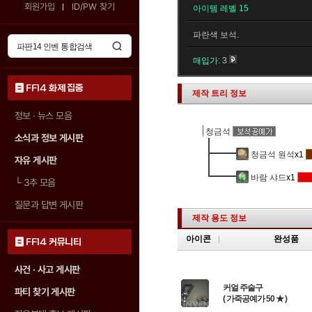
회원가입
ID/PW 찾기
아이템 레벨 15
파란색 보석.
매입가:
3
FF14 화제 집중
제작 트리 정보
정보 · 뉴스 모음
청금석
소식과 정보 게시판
청금석 원석
x1
자유 게시판
바람 샤드
x1
└
3추 모음
질문과 답변 게시판
제작 용도 정보
아이콘
완성품
FF14 커뮤니티
사건 · 사고 게시판
커얼 주술구
파티 찾기 게시판
( 가죽공예가 50 ★ )