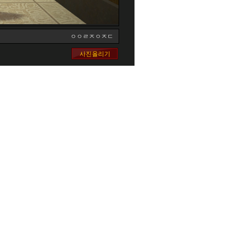
ㅇㅇㄹㅈㅇㅈㄷ
사진올리기