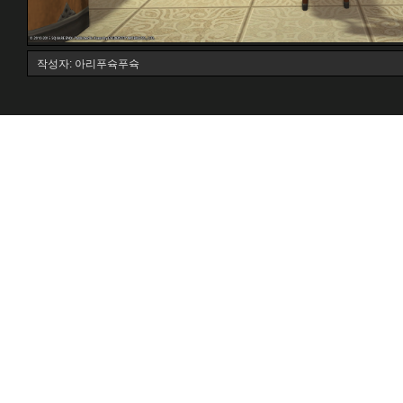
작성자: 아리푸슉푸슉