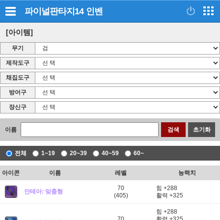
파이널판타지14
인벤
[아이템]
무기
제작도구
채집도구
방어구
장신구
이름
검색
초기화
전체
1~19
20~39
40~59
60~
아이콘
이름
레벨
능력치
70
힘 +288
안테아: 맞춤형
(405)
활력 +325
힘 +288
70
활력 +325