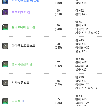
모조 오트클레르: 각성
(150)
활력 +48
60
힘 +52
모조 제후의 검
(150)
활력 +48
힘 +51
59
활력 +48
벨라흐디아 광도검
(148)
의지력 +26
기술 시전 속도 +39
힘 +43
58
활력 +43
아다만 브로드소드
(145)
극대화 +35
불굴 +25
힘 +46
57
활력 +47
종교재판관의 검
(142)
의지력 +32
불굴 +27
힘 +39
56
활력 +42
티타늄 롱소드
(139)
극대화 +24
기술 시전 속도 +35
힘 +41
55
활력 +46
티르빙
[1]
(136)
극대화 +26