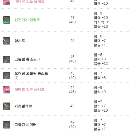
에테르 깃든 날개검
49
활력 +10
힘 +9
47
활력 +10
신전기사 언월도
(49)
의지력 +8
불굴 +16
힘 +8
샴시르
46
활력 +7
불굴 +11
힘 +8
45
고블린 롱소드
[1]
활력 +8
(48)
불굴 +12
오래된 고블린 롱소드
45
힘 +7
[1]
(40)
활력 +8
44
힘 +8
에테르 깃든 샴시르
(46)
활력 +9
힘 +7
카츠발게르
43
활력 +7
불굴 +10
힘 +7
42
고블린 시미터
활력 +7
(45)
불굴 +11