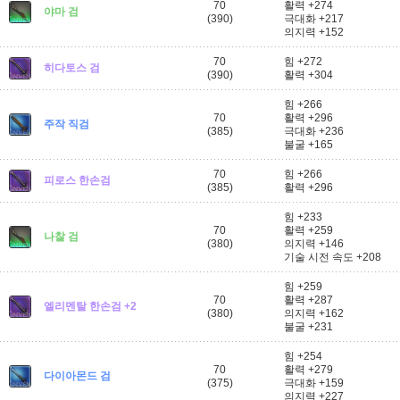
70
활력 +274
야마 검
(390)
극대화 +217
의지력 +152
70
힘 +272
히다토스 검
(390)
활력 +304
힘 +266
70
활력 +296
주작 직검
(385)
극대화 +236
불굴 +165
70
힘 +266
피로스 한손검
(385)
활력 +296
힘 +233
70
활력 +259
나찰 검
(380)
의지력 +146
기술 시전 속도 +208
힘 +259
70
활력 +287
엘리멘탈 한손검 +2
(380)
의지력 +162
불굴 +231
힘 +254
70
활력 +279
다이아몬드 검
(375)
극대화 +159
의지력 +227