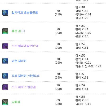
힘 +181
70
활력 +188
알라미고 초승달군도
(310)
극대화 +184
불굴 +129
힘 +169
70
활력 +174
홍련 검
[1]
(300)
의지력 +179
불굴 +125
70
힘 +159
모조 엘리멘탈 한손검
(290)
활력 +161
힘 +159
70
활력 +161
낡은 갤러틴
(290)
극대화 +121
기술 시전 속도 +173
70
힘 +159
모조 갤러틴: 아네모스
(290)
활력 +161
70
힘 +159
모조 피로스 한손검
(290)
활력 +161
힘 +155
69
활력 +158
강화검
(288)
극대화 +111