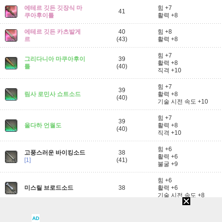
에테르 깃든 깃장식 마
힘 +7
41
쿠아후이틀
활력 +8
에테르 깃든 카츠발게
40
힘 +8
르
(43)
활력 +8
힘 +7
그리다니아 마쿠아후이
39
활력 +8
틀
(40)
직격 +10
힘 +7
39
림사 로민사 쇼트소드
활력 +8
(40)
기술 시전 속도 +10
힘 +7
39
울다하 언월도
활력 +8
(40)
직격 +10
힘 +6
고풍스러운 바이킹소드
38
활력 +6
[1]
(41)
불굴 +9
힘 +6
미스릴 브로드소드
38
활력 +6
기술 시전 속도 +8
에테르 깃든 미스릴 브
힘 +6
38
AD
로드소드
활력 +7