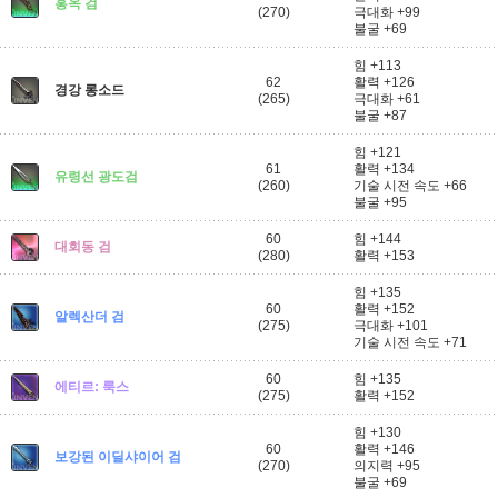
홍옥 검
(270)
극대화 +99
불굴 +69
힘 +113
62
활력 +126
경강 롱소드
(265)
극대화 +61
불굴 +87
힘 +121
61
활력 +134
유령선 광도검
(260)
기술 시전 속도 +66
불굴 +95
60
힘 +144
대회동 검
(280)
활력 +153
힘 +135
60
활력 +152
알렉산더 검
(275)
극대화 +101
기술 시전 속도 +71
60
힘 +135
에티르: 룩스
(275)
활력 +152
힘 +130
60
활력 +146
보강된 이딜샤이어 검
(270)
의지력 +95
불굴 +69