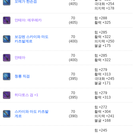
오메가 한손검
(405)
극대화 +254
의지력 +178
70
힘 +288
안테아: 에우레카
(405)
활력 +325
힘 +285
보강된 스카이와 마도
70
활력 +322
카츠발게르
(400)
의지력 +250
불굴 +175
70
힘 +285
안테아
(400)
활력 +322
힘 +279
70
활력 +313
청룡 직검
(395)
극대화 +245
불굴 +171
70
힘 +279
히다토스 검 +1
(395)
활력 +313
힘 +272
스카이와 마도 카츠발
70
활력 +304
게르
(390)
의지력 +241
불굴 +168
힘 +245