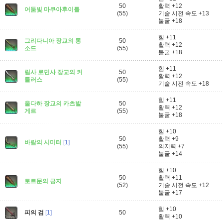
50
활력 +12
어둠빛 마쿠아후이틀
(55)
기술 시전 속도 +13
불굴 +18
힘 +11
그리다니아 장교의 롱
50
활력 +12
소드
(55)
불굴 +18
힘 +11
림사 로민사 장교의 커
50
활력 +12
틀러스
(55)
기술 시전 속도 +18
힘 +11
울다하 장교의 카츠발
50
활력 +12
게르
(55)
불굴 +18
힘 +10
50
활력 +9
바람의 시미터
[1]
(55)
의지력 +7
불굴 +14
힘 +10
50
활력 +11
토르문의 긍지
(52)
기술 시전 속도 +12
불굴 +17
힘 +10
피의 검
[1]
50
활력 +10