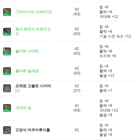
힘 +8
42
그리다니아 스파타
[1]
활력 +8
(43)
극대화 +12
힘 +8
림사 로민사 브로드소
42
활력 +8
드
(43)
기술 시전 속도 +12
힘 +8
42
울다하 시미터
활력 +8
(43)
의지력 +8
힘 +8
42
울다하 날개검
활력 +8
(43)
불굴 +12
오래된 고블린 시미터
42
힘 +6
[1]
(37)
활력 +7
힘 +8
41
활력 +8
고대의 검
(43)
극대화 +12
불굴 +9
힘 +6
깃장식 마쿠아후이틀
41
활력 +6
불굴 +9