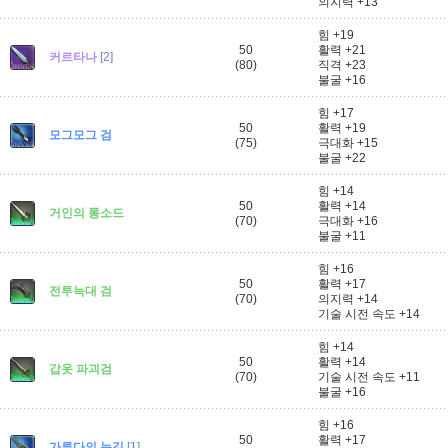
의지력 +13
힘 +19
50
활력 +21
커르타나
[2]
(80)
직격 +23
불굴 +16
힘 +17
50
활력 +19
모그모그 검
(75)
극대화 +15
불굴 +22
힘 +14
50
활력 +14
거인의 롱소드
(70)
극대화 +16
불굴 +11
힘 +16
50
활력 +17
전투늑대 검
(70)
의지력 +14
기술 시전 속도 +14
힘 +14
50
활력 +14
갑옷 파괴검
(70)
기술 시전 속도 +11
불굴 +16
힘 +16
50
활력 +17
가루다의 눈길
[1]