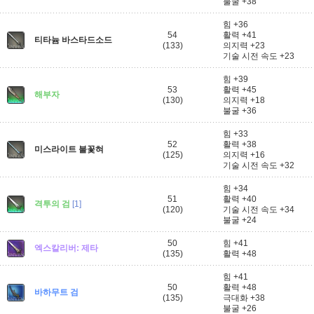
불굴 +38
힘 +36
54
활력 +41
티타늄 바스타드소드
(133)
의지력 +23
기술 시전 속도 +23
힘 +39
53
활력 +45
해부자
(130)
의지력 +18
불굴 +36
힘 +33
52
활력 +38
미스라이트 불꽃혀
(125)
의지력 +16
기술 시전 속도 +32
힘 +34
51
활력 +40
격투의 검
[1]
(120)
기술 시전 속도 +34
불굴 +24
50
힘 +41
엑스칼리버: 제타
(135)
활력 +48
힘 +41
50
활력 +48
바하무트 검
(135)
극대화 +38
불굴 +26