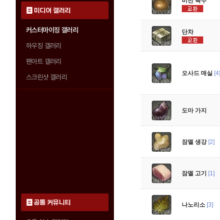
비전 육수
미디어 갤러리
커스터마이징 갤러리
단차
하우징 갤러리
팬아트 갤러리
오사드 매실
[4
스크린샷 갤러리
도마 가지
잠멜 생강
[2]
잠멜 고기
[1]
공통 커뮤니티
나노리소
[3]