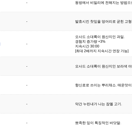
-
동방에서 비밀리에 전해지는 방법으로
-
발효시킨 찻잎을 덩어리로 굳힌 고형
오사드 소대륙이 원산지인 과일.
경험치 증가량 +3%
]
-
지속시간 30:00
[최대 2배까지 지속시간 연장 가능]
-
오사드 소대륙이 원산지인 보라색 야
-
향신료로 쓰이는 뿌리채소. 매운맛이 
-
약간 누린내가 나는 잠멜 고기.
-
뾰족한 잎이 특징적인 바닷말.