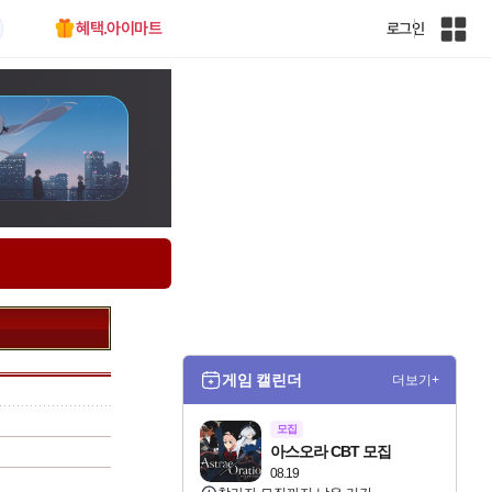
혜택.아이마트
로그인
인
벤
전
체
사
이
트
맵
게임 캘린더
더보기+
모집
아스오라 CBT 모집
08.19