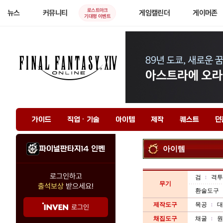
로스트아크
뉴스
커뮤니티
게임캘린더
게이머존
기대평 이벤트
가이드
직업 · 기술
아이템
제작
퀘스트
던
파이널판타지14 인벤
아이템
로그인하고
검
격투
무기
출석보상
받으세요!
환술도구
제작도구
목공
대
로그인
채집도구
채굴
원