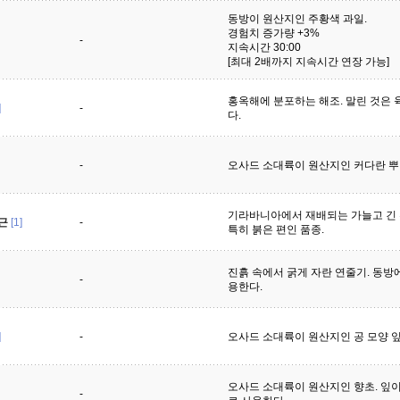
동방이 원산지인 주황색 과일.
경험치 증가량 +3%
-
지속시간 30:00
[최대 2배까지 지속시간 연장 가능]
홍옥해에 분포하는 해조. 말린 것은 
]
-
다.
-
오사드 소대륙이 원산지인 커다란 뿌
기라바니아에서 재배되는 가늘고 긴 
근
[1]
-
특히 붉은 편인 품종.
진흙 속에서 굵게 자란 연줄기. 동방
-
용한다.
]
-
오사드 소대륙이 원산지인 공 모양 
오사드 소대륙이 원산지인 향초. 잎
-