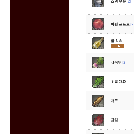
초원 우유
[2]
하령 포포토
[2
쌀 식초
사탕무
[2]
초록 대파
대두
참김