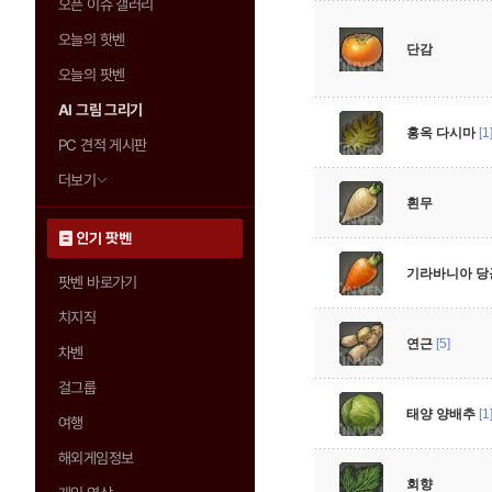
오픈 이슈 갤러리
오늘의 핫벤
단감
오늘의 팟벤
AI 그림 그리기
홍옥 다시마
[1
PC 견적 게시판
더보기
흰무
인기 팟벤
기라바니아 당
팟벤 바로가기
치지직
연근
[5]
차벤
걸그룹
태양 양배추
[1
여행
해외게임정보
회향