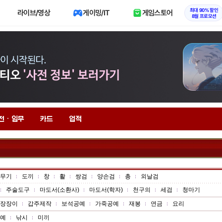
최대 90% 할인
라이브/영상
게이밍/IT
게임스토어
8월 프로모션
전 · 임무
카드
업적
무기
도끼
창
활
쌍검
양손검
총
외날검
주술도구
마도서(소환사)
마도서(학자)
천구의
세검
청마기
장장이
갑주제작
보석공예
가죽공예
재봉
연금
요리
예
낚시
미끼