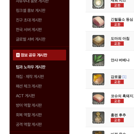
재회 치즈
자유부대 홍보 게시판
링크셸 홍보 게시판
긴털들소 등심
친구 초대 게시판
한국 서버 게시판
도마의 아침
글로벌 서버 게시판
정보 공유 게시판
얀샤 버베나
팁과 노하우 게시판
채집 · 제작 게시판
감로꿀
[1]
패션 체크 게시판
ACT 게시판
코슈의 흑돼지
방어 역할 게시판
회복 역할 게시판
홍련 후추
공격 역할 게시판