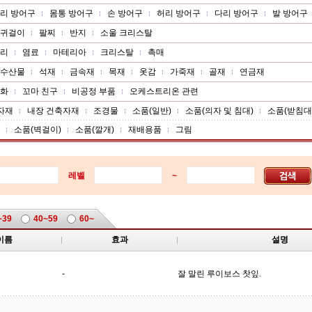
리 방어구
몸통 방어구
손 방어구
허리 방어구
다리 방어구
발 방어구
귀걸이
팔찌
반지
소울 크리스탈
리
염료
마테리아
크리스탈
촉매
수산물
석재
금속재
목재
옷감
가죽재
골재
연금재
화
꼬마 친구
비공정 부품
오케스트리온 관련
자재
내장 건축자재
조경물
소품(일반)
소품(의자 및 침대)
소품(받침대
소품(벽걸이)
소품(깔개)
재배용품
그림
레벨
~
~39
40~59
60~
이름
효과
설명
-
잘 말린 루이보스 찻잎.