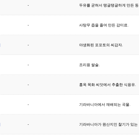
-
두유를 굳혀서 탱글탱글하게 만든 동
-
사탕무 즙을 졸여 만든 감미료.
]
-
야생화된 포포토의 씨감자.
-
조리용 쌀술.
-
홍옥 목화 씨앗에서 추출한 식용유.
-
기라바니아에서 재배되는 곡물.
]
-
기라바니아가 원산지인 찰기가 있는 