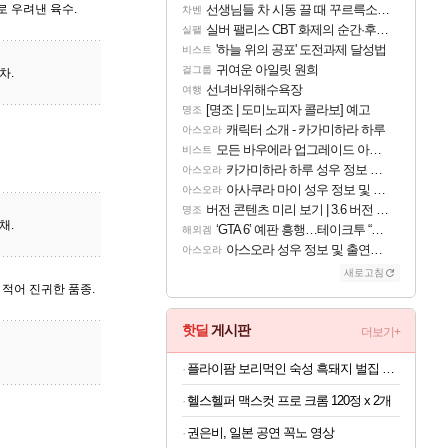
 우려낸 육수.
선생님들 차 시동 끌 때 꾸르륵소리나는데
차벤
실버 팰리스 CBT 화제의 순간·후기 모음
실팰
'하늘 위의 공포' 도전과제 달성법
비스트
귀여운 아일릿 원희
걸그룹
차.
선녀바위해수욕장
여행
[명조 | 도미노피자 콜라보] 예고
명조
캐릭터 소개 - 카가미하라 하루
아스오라
모든 바우에라 업그레이드 아이템 획득 위치 공략 (89개)
비스트
카가미하라 하루 성우 정보 및 주요 필모
아스오라
아사쿠라 마이 성우 정보 및 주요 필모
아스오라
버전 콘텐츠 미리 보기 | 3.6 버전 「신기루 속 등불 그림자, 속세에 깃든 검의 결심」이 8월 20일에 업데이트됩니다!
명조
채.
‘GTA 6’ 예판 흥행…테이크투 “내부 예상 크게 넘어”
해외겜
아스오라 성우 정보 및 출연작 모음
아스오라
새로고침
적어 진귀한 품종.
핫딜
게시판
더보기+
플라이팜 보리먹인 숙성 흑돼지 벌집 두툼 삼겹살 HACCP 2kg
헬스헬퍼 맥스컷 프로 크롬 120정 x 2개
권은비, 일본 공연 꼭노 영상