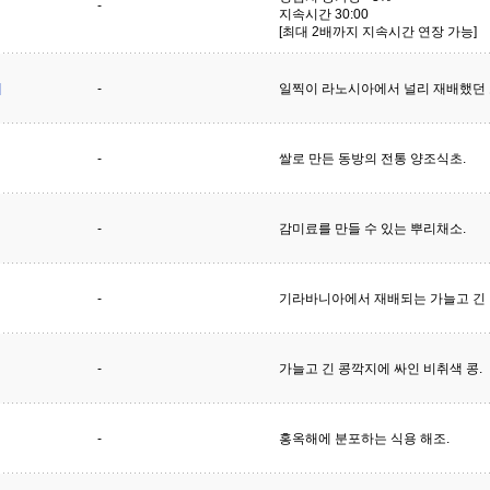
-
지속시간 30:00
[최대 2배까지 지속시간 연장 가능]
]
-
일찍이 라노시아에서 널리 재배했던 
-
쌀로 만든 동방의 전통 양조식초.
-
감미료를 만들 수 있는 뿌리채소.
-
기라바니아에서 재배되는 가늘고 긴 
-
가늘고 긴 콩깍지에 싸인 비취색 콩.
-
홍옥해에 분포하는 식용 해조.