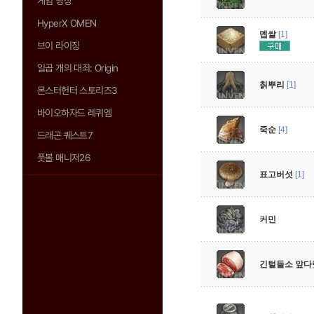
게임 영상
HyperX OMEN
멥쌀
[1]
브이 라이징
일곱 개의 대죄: Origin
칡뿌리
[1]
몬스터헌터 스토리즈3
바이오하자드 레퀴엠
죽순
[4]
드래곤 퀘스트7
풋볼 매니저26
표고버섯
[1]
커민
긴털들소 앞다