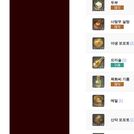
두부
사탕무 설탕
야생 포포토
[1
요리술
[1]
목화씨 기름
메밀
[1]
산악 포포토
[1