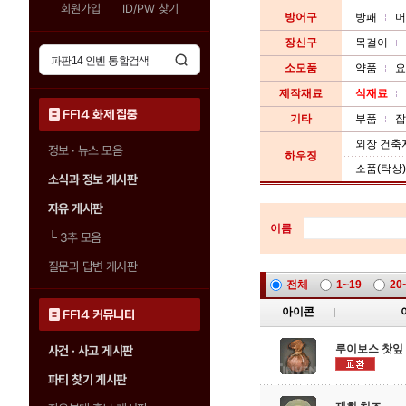
회원가입
ID/PW 찾기
방어구
방패
머
장신구
목걸이
소모품
약품
요
제작재료
식재료
FF14 화제 집중
기타
부품
잡
외장 건축
정보 · 뉴스 모음
하우징
소품(탁상)
소식과 정보 게시판
자유 게시판
이름
└
3추 모음
질문과 답변 게시판
전체
1~19
20
아이콘
FF14 커뮤니티
루이보스 찻잎
사건 · 사고 게시판
파티 찾기 게시판