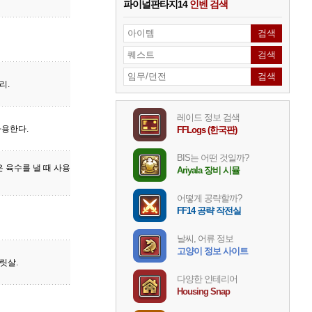
파이널판타지14
인벤 검색
리.
레이드 정보 검색
사용한다.
FFLogs (한국판)
BIS는 어떤 것일까?
 육수를 낼 때 사용
Ariyala 장비 시뮬
어떻게 공략할까?
FF14 공략 작전실
날씨, 어류 정보
고양이 정보 사이트
릿살.
다양한 인테리어
Housing Snap