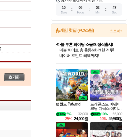
참가자 모집까지 남은 기간
10
06
02
46
Days
Hours
Min
Sec
게임 핫딜 (PC/스팀)
스토어+
마블 투혼 파이팅 소울즈 정식출시!
)
마블 히어로 총 출동&화려한 격투!
네이버 포인트 혜택까지!
인벤게임즈 8월 특별 할인!
드래곤소드: 어웨이크닝 입점!
문명 7 특별 할인!
귀무자: 검의 길 예약 판매 중!
비스트 오브 리인카네이션 정식 출시!
커세어 코브 출시 기념 할인!
더 렐릭 퍼스트 가디언 정식 출시
베데스다 40주년 기념 할인 중!
캡콤 프렌차이즈 할인 진행 중!
캡콤 일부 상품 상시 할인
스타워즈 은하계 레이서
로블록스 기프트 카드 공식 입점
인기 퍼블리셔 모음!
스팀으로 만나는 드래곤소드!
조선&고려 DLC 출시 예정
10% 할인과
게임프릭 신작 IP
해적'섬'을 발전시키자!
설화x하드코어 액션!
베데스다의 명작들을
몬헌, 바하 등 인기 IP를
몬헌 와일즈 & 드래곤즈 도그마2
인벤게임즈에서 10% 추가 적립
Robux를 가장 안전하고
최대 90% 할인가를 만나보세요!
네이버혜택과 함께 만나보세요!
50%할인&추가 적립까지!
이니&베니 혜택까지!
네이버 혜택가와 함께 예약하세요!
할인&네이버혜택으로 만나보세요!
네이버페이 혜택과 만나보세요!
40주년 프로모션으로 만나보세요!
할인가에 만나보세요!
일부 에디션 상시 할인!
혜택으로 예약 판매 중
편안하게 충전하세요
팰월드 Palworld
드래곤소드 어웨이
크닝 디럭스 에디션
DragonSword Awake
5%
32,000
10%
55,000
ning Deluxe Edition
25%
24,000원
10%
49,500원