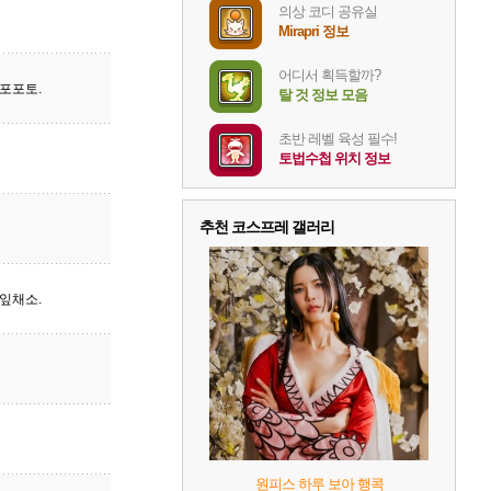
의상 코디 공유실
Mirapri 정보
어디서 획득할까?
포포토.
탈 것 정보 모음
초반 레벨 육성 필수!
토법수첩 위치 정보
추천 코스프레 갤러리
잎채소.
원피스 하루 보아 행콕