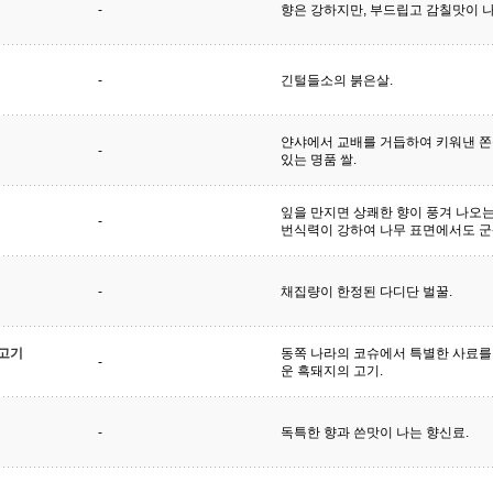
-
향은 강하지만, 부드립고 감칠맛이 나
-
긴털들소의 붉은살.
얀샤에서 교배를 거듭하여 키워낸 
-
있는 명품 쌀.
잎을 만지면 상쾌한 향이 풍겨 나오는
-
번식력이 강하여 나무 표면에서도 군
-
채집량이 한정된 다디단 벌꿀.
고기
동쪽 나라의 코슈에서 특별한 사료를
-
운 흑돼지의 고기.
-
독특한 향과 쓴맛이 나는 향신료.