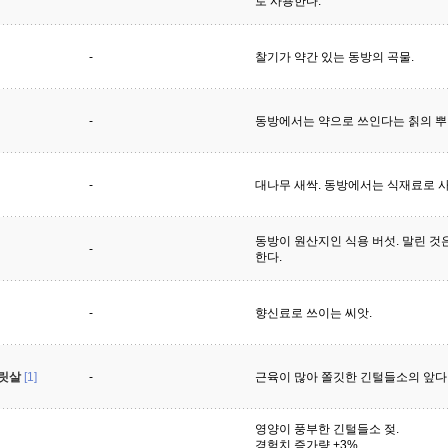
로 사용한다.
-
찰기가 약간 있는 동방의 곡물.
-
동방에서는 약으로 쓰인다는 칡의 뿌
-
대나무 새싹. 동방에서는 식재료로 
동방이 원산지인 식용 버섯. 말린 것은
-
한다.
-
향신료로 쓰이는 씨앗.
릿살
[1]
-
근육이 많아 쫄깃한 긴털들소의 앞다
영양이 풍부한 긴털들소 젖.
경험치 증가량 +3%