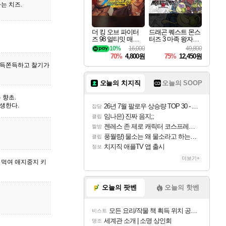
는 치즈.
더 킹 오브 파이터
드래곤 퀘스트 몬스
즈 98 얼티밋 매치
터즈 3 마족 왕자와
파이널 에디션 THE
엘프의 여행 Dragon
10%
16,000
49,800
KING OF FIGHTER
Quest Monsters The
70%
4,800원
75%
12,450원
S 98 ULTIMATE MA
Dark Prince
쫀득쫀득하고 찰기가
TCH FINAL EDITIO
N
오늘의 치지직
오늘의 SOOP
 향초.
생한다.
26년 7월 팔로우 상승량 TOP 30 - 월간 치지직
잡담
임나은) 진짜 음지;;
클립
젠레스 존 제로 캐릭터 코스프레한 꽁주
짤방
풍월량) 물소는 왜 물소라고 하는거야? 아! 그만 ㅋㅋ 알았어 ㅋㅋ
클립
치지직 애플TV 앱 출시
정보
더보기+
 먹여 애지중지 키
오늘의 팟벤
오늘의 핫벤
모든 요리/작물 책 획득 위치 공략 (36개) - 미식가 도전과제
비스트
세계관 소개 | 소명 상인회
명조