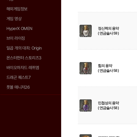
해외게임정보
게임 영상
HyperX OMEN
정신력의 용약
( 연금술사 59 )
브이 라이징
일곱 개의 대죄: Origin
몬스터헌터 스토리즈3
힘의 용약
바이오하자드 레퀴엠
( 연금술사 58 )
드래곤 퀘스트7
풋볼 매니저26
민첩성의 용약
( 연금술사 58 )