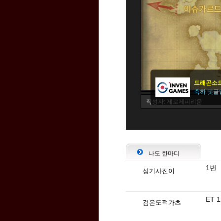
나도 한마디
1번
성기사진이
ET 1
검은도적가츠