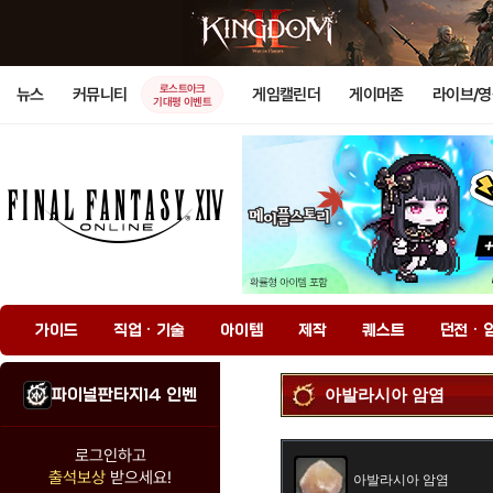
로스트아크
뉴스
커뮤니티
게임캘린더
게이머존
라이브/
기대평 이벤트
가이드
직업 · 기술
아이템
제작
퀘스트
던전 · 
파이널판타지14 인벤
아발라시아 암염
로그인하고
출석보상
받으세요!
아발라시아 암염