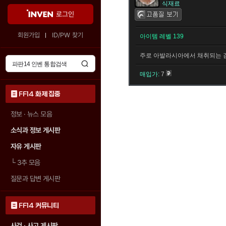
식재료
로그인
회원가입
ID/PW 찾기
아이템 레벨 139
주로 아발라시아에서 채취되는 감
매입가:
7
FF14 화제 집중
정보 · 뉴스 모음
소식과 정보 게시판
자유 게시판
└
3추 모음
질문과 답변 게시판
FF14 커뮤니티
사건 · 사고 게시판