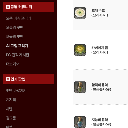
공통 커뮤니티
조개 수프
( 요리사 60 )
오픈 이슈 갤러리
오늘의 핫벤
오늘의 팟벤
AI 그림 그리기
카베이지 찜
( 요리사 60 )
PC 견적 게시판
더보기
인기 팟벤
활력의 용약
( 연금술사 59 )
팟벤 바로가기
치지직
차벤
걸그룹
지능의 용약
( 연금술사 59 )
여행