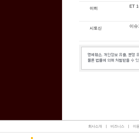
ET 
이히
이슈
시토신
인벤 공식 미디어 파트너 및 제휴 파트너
회사소개
비즈니스
이