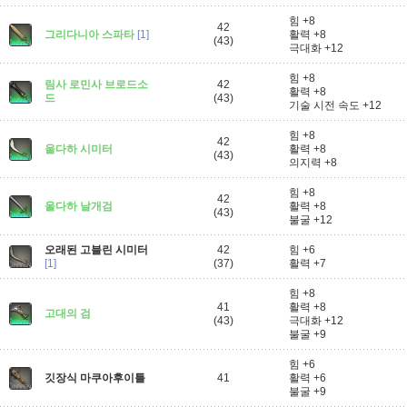
힘 +8
42
그리다니아 스파타
[1]
활력 +8
(43)
극대화 +12
힘 +8
림사 로민사 브로드소
42
활력 +8
드
(43)
기술 시전 속도 +12
힘 +8
42
울다하 시미터
활력 +8
(43)
의지력 +8
힘 +8
42
울다하 날개검
활력 +8
(43)
불굴 +12
오래된 고블린 시미터
42
힘 +6
[1]
(37)
활력 +7
힘 +8
41
활력 +8
고대의 검
(43)
극대화 +12
불굴 +9
힘 +6
깃장식 마쿠아후이틀
41
활력 +6
불굴 +9