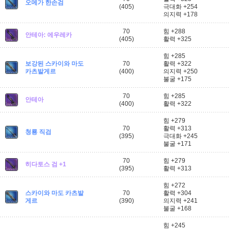
오메가 한손검
(405)
극대화 +254
의지력 +178
70
힘 +288
안테아: 에우레카
(405)
활력 +325
힘 +285
보강된 스카이와 마도
70
활력 +322
카츠발게르
(400)
의지력 +250
불굴 +175
70
힘 +285
안테아
(400)
활력 +322
힘 +279
70
활력 +313
청룡 직검
(395)
극대화 +245
불굴 +171
70
힘 +279
히다토스 검 +1
(395)
활력 +313
힘 +272
스카이와 마도 카츠발
70
활력 +304
게르
(390)
의지력 +241
불굴 +168
힘 +245