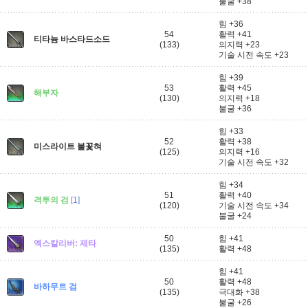
불굴 +38
힘 +36
54
활력 +41
티타늄 바스타드소드
(133)
의지력 +23
기술 시전 속도 +23
힘 +39
53
활력 +45
해부자
(130)
의지력 +18
불굴 +36
힘 +33
52
활력 +38
미스라이트 불꽃혀
(125)
의지력 +16
기술 시전 속도 +32
힘 +34
51
활력 +40
격투의 검
[1]
(120)
기술 시전 속도 +34
불굴 +24
50
힘 +41
엑스칼리버: 제타
(135)
활력 +48
힘 +41
50
활력 +48
바하무트 검
(135)
극대화 +38
불굴 +26