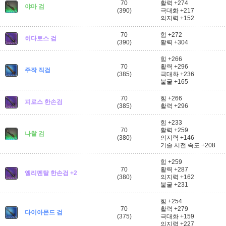
70
활력 +274
야마 검
(390)
극대화 +217
의지력 +152
70
힘 +272
히다토스 검
(390)
활력 +304
힘 +266
70
활력 +296
주작 직검
(385)
극대화 +236
불굴 +165
70
힘 +266
피로스 한손검
(385)
활력 +296
힘 +233
70
활력 +259
나찰 검
(380)
의지력 +146
기술 시전 속도 +208
힘 +259
70
활력 +287
엘리멘탈 한손검 +2
(380)
의지력 +162
불굴 +231
힘 +254
70
활력 +279
다이아몬드 검
(375)
극대화 +159
의지력 +227