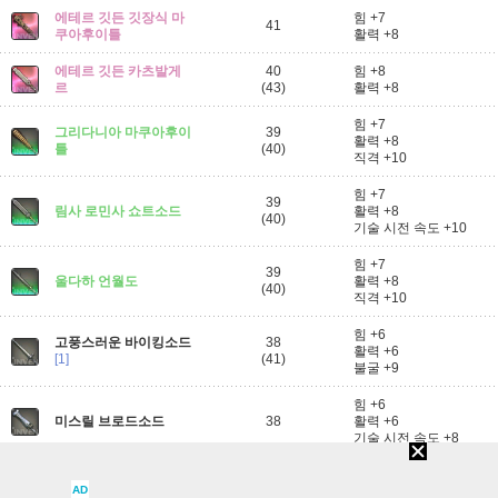
에테르 깃든 깃장식 마
힘 +7
41
쿠아후이틀
활력 +8
에테르 깃든 카츠발게
40
힘 +8
르
(43)
활력 +8
힘 +7
그리다니아 마쿠아후이
39
활력 +8
틀
(40)
직격 +10
힘 +7
39
림사 로민사 쇼트소드
활력 +8
(40)
기술 시전 속도 +10
힘 +7
39
울다하 언월도
활력 +8
(40)
직격 +10
힘 +6
고풍스러운 바이킹소드
38
활력 +6
[1]
(41)
불굴 +9
힘 +6
미스릴 브로드소드
38
활력 +6
기술 시전 속도 +8
에테르 깃든 미스릴 브
힘 +6
38
AD
로드소드
활력 +7