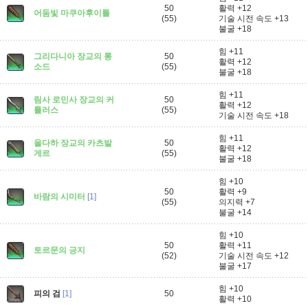
50
활력 +12
어둠빛 마쿠아후이틀
(55)
기술 시전 속도 +13
불굴 +18
힘 +11
그리다니아 장교의 롱
50
활력 +12
소드
(55)
불굴 +18
힘 +11
림사 로민사 장교의 커
50
활력 +12
틀러스
(55)
기술 시전 속도 +18
힘 +11
울다하 장교의 카츠발
50
활력 +12
게르
(55)
불굴 +18
힘 +10
50
활력 +9
바람의 시미터
[1]
(55)
의지력 +7
불굴 +14
힘 +10
50
활력 +11
토르문의 긍지
(52)
기술 시전 속도 +12
불굴 +17
힘 +10
피의 검
[1]
50
활력 +10