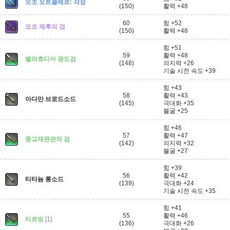
모조 오트클레르: 각성
(150)
활력 +48
60
힘 +52
모조 제후의 검
(150)
활력 +48
힘 +51
59
활력 +48
벨라흐디아 광도검
(148)
의지력 +26
기술 시전 속도 +39
힘 +43
58
활력 +43
아다만 브로드소드
(145)
극대화 +35
불굴 +25
힘 +46
57
활력 +47
종교재판관의 검
(142)
의지력 +32
불굴 +27
힘 +39
56
활력 +42
티타늄 롱소드
(139)
극대화 +24
기술 시전 속도 +35
힘 +41
55
활력 +46
티르빙
[1]
(136)
극대화 +26