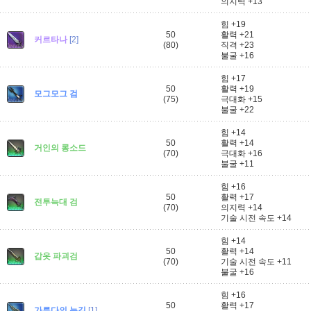
의지력 +13
힘 +19
50
활력 +21
커르타나
[2]
(80)
직격 +23
불굴 +16
힘 +17
50
활력 +19
모그모그 검
(75)
극대화 +15
불굴 +22
힘 +14
50
활력 +14
거인의 롱소드
(70)
극대화 +16
불굴 +11
힘 +16
50
활력 +17
전투늑대 검
(70)
의지력 +14
기술 시전 속도 +14
힘 +14
50
활력 +14
갑옷 파괴검
(70)
기술 시전 속도 +11
불굴 +16
힘 +16
50
활력 +17
가루다의 눈길
[1]