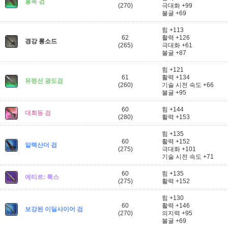
홍옥 검
(270)
극대화 +99
불굴 +69
힘 +113
62
활력 +126
경강 롱소드
(265)
극대화 +61
불굴 +87
힘 +121
61
활력 +134
유령선 광도검
(260)
기술 시전 속도 +66
불굴 +95
60
힘 +144
대회동 검
(280)
활력 +153
힘 +135
60
활력 +152
알렉산더 검
(275)
극대화 +101
기술 시전 속도 +71
60
힘 +135
에티르: 룩스
(275)
활력 +152
힘 +130
60
활력 +146
보강된 이딜샤이어 검
(270)
의지력 +95
불굴 +69