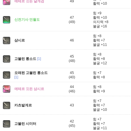
에테르 깃든 날개검
49
활력 +10
힘 +9
47
활력 +10
신전기사 언월도
(49)
의지력 +8
불굴 +16
힘 +8
샴시르
46
활력 +7
불굴 +11
힘 +8
45
고블린 롱소드
[1]
활력 +8
(48)
불굴 +12
오래된 고블린 롱소드
45
힘 +7
[1]
(40)
활력 +8
44
힘 +8
에테르 깃든 샴시르
(46)
활력 +9
힘 +7
카츠발게르
43
활력 +7
불굴 +10
힘 +7
42
고블린 시미터
활력 +7
(45)
불굴 +11