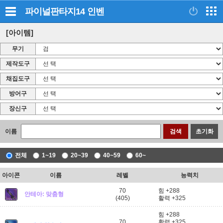
파이널판타지14
인벤
[아이템]
무기
제작도구
채집도구
방어구
장신구
이름
검색
초기화
전체
1~19
20~39
40~59
60~
아이콘
이름
레벨
능력치
70
힘 +288
안테아: 맞춤형
(405)
활력 +325
힘 +288
70
활력 +325