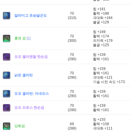
힘 +181
70
활력 +188
알라미고 초승달군도
(310)
극대화 +184
불굴 +129
힘 +169
70
활력 +174
홍련 검
[1]
(300)
의지력 +179
불굴 +125
70
힘 +159
모조 엘리멘탈 한손검
(290)
활력 +161
힘 +159
70
활력 +161
낡은 갤러틴
(290)
극대화 +121
기술 시전 속도 +173
70
힘 +159
모조 갤러틴: 아네모스
(290)
활력 +161
70
힘 +159
모조 피로스 한손검
(290)
활력 +161
힘 +155
69
활력 +158
강화검
(288)
극대화 +111