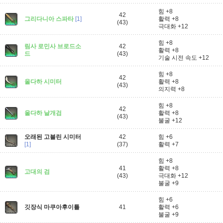
힘 +8
42
그리다니아 스파타
[1]
활력 +8
(43)
극대화 +12
힘 +8
림사 로민사 브로드소
42
활력 +8
드
(43)
기술 시전 속도 +12
힘 +8
42
울다하 시미터
활력 +8
(43)
의지력 +8
힘 +8
42
울다하 날개검
활력 +8
(43)
불굴 +12
오래된 고블린 시미터
42
힘 +6
[1]
(37)
활력 +7
힘 +8
41
활력 +8
고대의 검
(43)
극대화 +12
불굴 +9
힘 +6
깃장식 마쿠아후이틀
41
활력 +6
불굴 +9