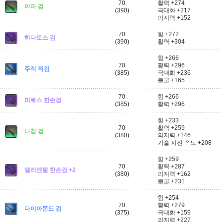
70
활력 +274
야마 검
(390)
극대화 +217
의지력 +152
70
힘 +272
히다토스 검
(390)
활력 +304
힘 +266
70
활력 +296
주작 직검
(385)
극대화 +236
불굴 +165
70
힘 +266
피로스 한손검
(385)
활력 +296
힘 +233
70
활력 +259
나찰 검
(380)
의지력 +146
기술 시전 속도 +208
힘 +259
70
활력 +287
엘리멘탈 한손검 +2
(380)
의지력 +162
불굴 +231
힘 +254
70
활력 +279
다이아몬드 검
(375)
극대화 +159
의지력 +227