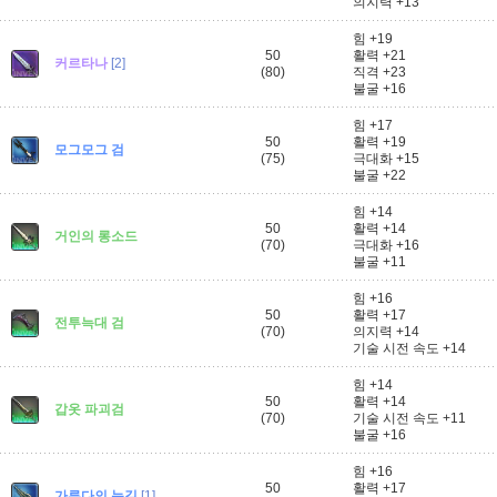
의지력 +13
힘 +19
50
활력 +21
커르타나
[2]
(80)
직격 +23
불굴 +16
힘 +17
50
활력 +19
모그모그 검
(75)
극대화 +15
불굴 +22
힘 +14
50
활력 +14
거인의 롱소드
(70)
극대화 +16
불굴 +11
힘 +16
50
활력 +17
전투늑대 검
(70)
의지력 +14
기술 시전 속도 +14
힘 +14
50
활력 +14
갑옷 파괴검
(70)
기술 시전 속도 +11
불굴 +16
힘 +16
50
활력 +17
가루다의 눈길
[1]