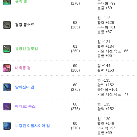
홍옥 검
(270)
극대화 +99
불굴 +69
힘 +113
62
활력 +126
경강 롱소드
(265)
극대화 +61
불굴 +87
힘 +121
61
활력 +134
유령선 광도검
(260)
기술 시전 속도 +66
불굴 +95
60
힘 +144
대회동 검
(280)
활력 +153
힘 +135
60
활력 +152
알렉산더 검
(275)
극대화 +101
기술 시전 속도 +71
60
힘 +135
에티르: 룩스
(275)
활력 +152
힘 +130
60
활력 +146
보강된 이딜샤이어 검
(270)
의지력 +95
불굴 +69