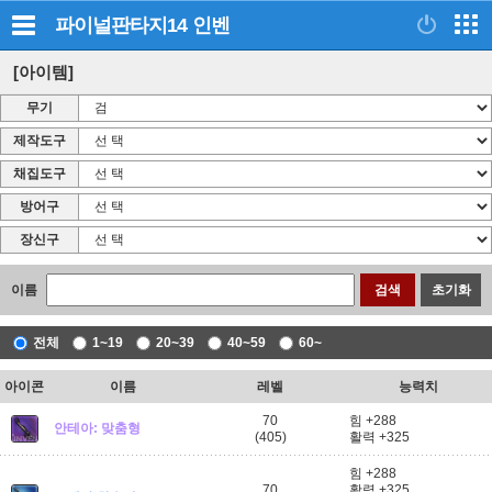
파이널판타지14
인벤
[아이템]
무기
제작도구
채집도구
방어구
장신구
이름
검색
초기화
전체
1~19
20~39
40~59
60~
아이콘
이름
레벨
능력치
70
힘 +288
안테아: 맞춤형
(405)
활력 +325
힘 +288
70
활력 +325