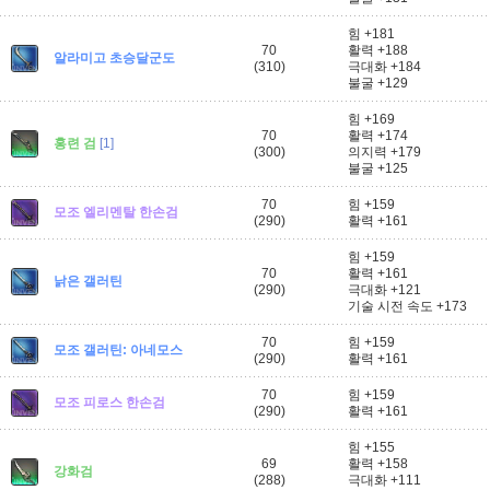
힘 +181
70
활력 +188
알라미고 초승달군도
(310)
극대화 +184
불굴 +129
힘 +169
70
활력 +174
홍련 검
[1]
(300)
의지력 +179
불굴 +125
70
힘 +159
모조 엘리멘탈 한손검
(290)
활력 +161
힘 +159
70
활력 +161
낡은 갤러틴
(290)
극대화 +121
기술 시전 속도 +173
70
힘 +159
모조 갤러틴: 아네모스
(290)
활력 +161
70
힘 +159
모조 피로스 한손검
(290)
활력 +161
힘 +155
69
활력 +158
강화검
(288)
극대화 +111