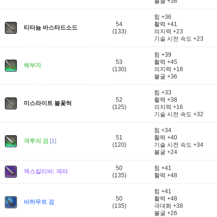
불굴 +38
힘 +36
54
활력 +41
티타늄 바스타드소드
(133)
의지력 +23
기술 시전 속도 +23
힘 +39
53
활력 +45
해부자
(130)
의지력 +18
불굴 +36
힘 +33
52
활력 +38
미스라이트 불꽃혀
(125)
의지력 +16
기술 시전 속도 +32
힘 +34
51
활력 +40
격투의 검
[1]
(120)
기술 시전 속도 +34
불굴 +24
50
힘 +41
엑스칼리버: 제타
(135)
활력 +48
힘 +41
50
활력 +48
바하무트 검
(135)
극대화 +38
불굴 +26