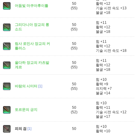
50
활력 +12
어둠빛 마쿠아후이틀
(55)
기술 시전 속도 +13
불굴 +18
힘 +11
그리다니아 장교의 롱
50
활력 +12
소드
(55)
불굴 +18
힘 +11
림사 로민사 장교의 커
50
활력 +12
틀러스
(55)
기술 시전 속도 +18
힘 +11
울다하 장교의 카츠발
50
활력 +12
게르
(55)
불굴 +18
힘 +10
50
활력 +9
바람의 시미터
[1]
(55)
의지력 +7
불굴 +14
힘 +10
50
활력 +11
토르문의 긍지
(52)
기술 시전 속도 +12
불굴 +17
힘 +10
피의 검
[1]
50
활력 +10