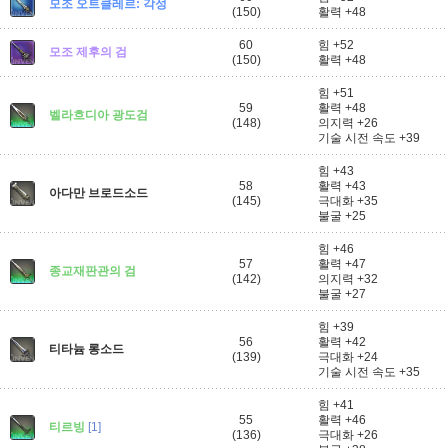
모조 오트클레르: 각성
(150)
활력 +48
60
힘 +52
모조 제후의 검
(150)
활력 +48
힘 +51
59
활력 +48
벨라흐디아 광도검
(148)
의지력 +26
기술 시전 속도 +39
힘 +43
58
활력 +43
아다만 브로드소드
(145)
극대화 +35
불굴 +25
힘 +46
57
활력 +47
종교재판관의 검
(142)
의지력 +32
불굴 +27
힘 +39
56
활력 +42
티타늄 롱소드
(139)
극대화 +24
기술 시전 속도 +35
힘 +41
55
활력 +46
티르빙
[1]
(136)
극대화 +26