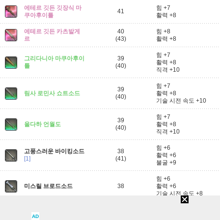
에테르 깃든 깃장식 마
힘 +7
41
쿠아후이틀
활력 +8
에테르 깃든 카츠발게
40
힘 +8
르
(43)
활력 +8
힘 +7
그리다니아 마쿠아후이
39
활력 +8
틀
(40)
직격 +10
힘 +7
39
림사 로민사 쇼트소드
활력 +8
(40)
기술 시전 속도 +10
힘 +7
39
울다하 언월도
활력 +8
(40)
직격 +10
힘 +6
고풍스러운 바이킹소드
38
활력 +6
[1]
(41)
불굴 +9
힘 +6
미스릴 브로드소드
38
활력 +6
기술 시전 속도 +8
에테르 깃든 미스릴 브
힘 +6
38
AD
로드소드
활력 +7