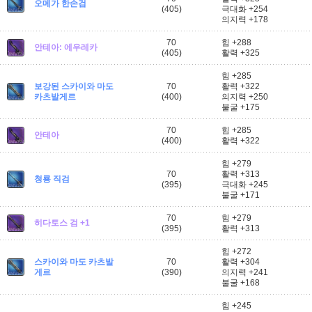
오메가 한손검
(405)
극대화 +254
의지력 +178
70
힘 +288
안테아: 에우레카
(405)
활력 +325
힘 +285
보강된 스카이와 마도
70
활력 +322
카츠발게르
(400)
의지력 +250
불굴 +175
70
힘 +285
안테아
(400)
활력 +322
힘 +279
70
활력 +313
청룡 직검
(395)
극대화 +245
불굴 +171
70
힘 +279
히다토스 검 +1
(395)
활력 +313
힘 +272
스카이와 마도 카츠발
70
활력 +304
게르
(390)
의지력 +241
불굴 +168
힘 +245