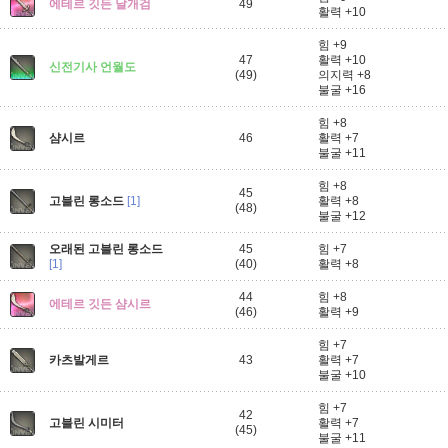
에테르 깃든 날개검
49
활력 +10
힘 +9
47
활력 +10
신전기사 언월도
(49)
의지력 +8
불굴 +16
힘 +8
샴시르
46
활력 +7
불굴 +11
힘 +8
45
고블린 롱소드
[1]
활력 +8
(48)
불굴 +12
오래된 고블린 롱소드
45
힘 +7
[1]
(40)
활력 +8
44
힘 +8
에테르 깃든 샴시르
(46)
활력 +9
힘 +7
카츠발게르
43
활력 +7
불굴 +10
힘 +7
42
고블린 시미터
활력 +7
(45)
불굴 +11