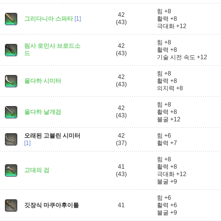
힘 +8
42
그리다니아 스파타
[1]
활력 +8
(43)
극대화 +12
힘 +8
림사 로민사 브로드소
42
활력 +8
드
(43)
기술 시전 속도 +12
힘 +8
42
울다하 시미터
활력 +8
(43)
의지력 +8
힘 +8
42
울다하 날개검
활력 +8
(43)
불굴 +12
오래된 고블린 시미터
42
힘 +6
[1]
(37)
활력 +7
힘 +8
41
활력 +8
고대의 검
(43)
극대화 +12
불굴 +9
힘 +6
깃장식 마쿠아후이틀
41
활력 +6
불굴 +9