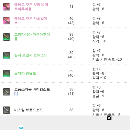
에테르 깃든 깃장식 마
힘 +7
41
쿠아후이틀
활력 +8
에테르 깃든 카츠발게
40
힘 +8
르
(43)
활력 +8
힘 +7
그리다니아 마쿠아후이
39
활력 +8
틀
(40)
직격 +10
힘 +7
39
림사 로민사 쇼트소드
활력 +8
(40)
기술 시전 속도 +10
힘 +7
39
울다하 언월도
활력 +8
(40)
직격 +10
힘 +6
고풍스러운 바이킹소드
38
활력 +6
[1]
(41)
불굴 +9
힘 +6
미스릴 브로드소드
38
활력 +6
기술 시전 속도 +8
에테르 깃든 미스릴 브
힘 +6
38
AD
로드소드
활력 +7