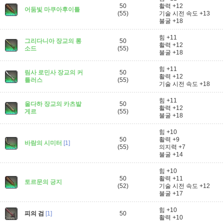
50
활력 +12
어둠빛 마쿠아후이틀
(55)
기술 시전 속도 +13
불굴 +18
힘 +11
그리다니아 장교의 롱
50
활력 +12
소드
(55)
불굴 +18
힘 +11
림사 로민사 장교의 커
50
활력 +12
틀러스
(55)
기술 시전 속도 +18
힘 +11
울다하 장교의 카츠발
50
활력 +12
게르
(55)
불굴 +18
힘 +10
50
활력 +9
바람의 시미터
[1]
(55)
의지력 +7
불굴 +14
힘 +10
50
활력 +11
토르문의 긍지
(52)
기술 시전 속도 +12
불굴 +17
힘 +10
피의 검
[1]
50
활력 +10