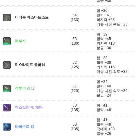
불굴 +38
힘 +36
54
활력 +41
티타늄 바스타드소드
(133)
의지력 +23
기술 시전 속도 +23
힘 +39
53
활력 +45
해부자
(130)
의지력 +18
불굴 +36
힘 +33
52
활력 +38
미스라이트 불꽃혀
(125)
의지력 +16
기술 시전 속도 +32
힘 +34
51
활력 +40
격투의 검
[1]
(120)
기술 시전 속도 +34
불굴 +24
50
힘 +41
엑스칼리버: 제타
(135)
활력 +48
힘 +41
50
활력 +48
바하무트 검
(135)
극대화 +38
불굴 +26