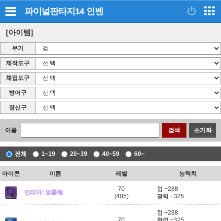
파이널판타지14
인벤
[아이템]
무기
제작도구
채집도구
방어구
장신구
이름
검색
초기화
전체
1~19
20~39
40~59
60~
아이콘
이름
레벨
능력치
70
힘 +288
안테아: 맞춤형
(405)
활력 +325
힘 +288
70
활력 +325