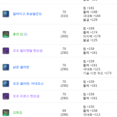
힘 +181
70
활력 +188
알라미고 초승달군도
(310)
극대화 +184
불굴 +129
힘 +169
70
활력 +174
홍련 검
[1]
(300)
의지력 +179
불굴 +125
70
힘 +159
모조 엘리멘탈 한손검
(290)
활력 +161
힘 +159
70
활력 +161
낡은 갤러틴
(290)
극대화 +121
기술 시전 속도 +173
70
힘 +159
모조 갤러틴: 아네모스
(290)
활력 +161
70
힘 +159
모조 피로스 한손검
(290)
활력 +161
힘 +155
69
활력 +158
강화검
(288)
극대화 +111