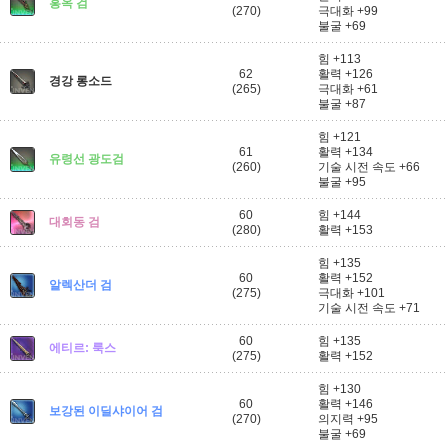
홍옥 검
(270)
극대화 +99
불굴 +69
힘 +113
62
활력 +126
경강 롱소드
(265)
극대화 +61
불굴 +87
힘 +121
61
활력 +134
유령선 광도검
(260)
기술 시전 속도 +66
불굴 +95
60
힘 +144
대회동 검
(280)
활력 +153
힘 +135
60
활력 +152
알렉산더 검
(275)
극대화 +101
기술 시전 속도 +71
60
힘 +135
에티르: 룩스
(275)
활력 +152
힘 +130
60
활력 +146
보강된 이딜샤이어 검
(270)
의지력 +95
불굴 +69