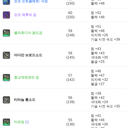
모조 오트클레르: 각성
(150)
활력 +48
60
힘 +52
모조 제후의 검
(150)
활력 +48
힘 +51
59
활력 +48
벨라흐디아 광도검
(148)
의지력 +26
기술 시전 속도 +39
힘 +43
58
활력 +43
아다만 브로드소드
(145)
극대화 +35
불굴 +25
힘 +46
57
활력 +47
종교재판관의 검
(142)
의지력 +32
불굴 +27
힘 +39
56
활력 +42
티타늄 롱소드
(139)
극대화 +24
기술 시전 속도 +35
힘 +41
55
활력 +46
티르빙
[1]
(136)
극대화 +26