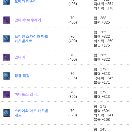
오메가 한손검
(405)
극대화 +254
의지력 +178
70
힘 +288
안테아: 에우레카
(405)
활력 +325
힘 +285
보강된 스카이와 마도
70
활력 +322
카츠발게르
(400)
의지력 +250
불굴 +175
70
힘 +285
안테아
(400)
활력 +322
힘 +279
70
활력 +313
청룡 직검
(395)
극대화 +245
불굴 +171
70
힘 +279
히다토스 검 +1
(395)
활력 +313
힘 +272
스카이와 마도 카츠발
70
활력 +304
게르
(390)
의지력 +241
불굴 +168
힘 +245