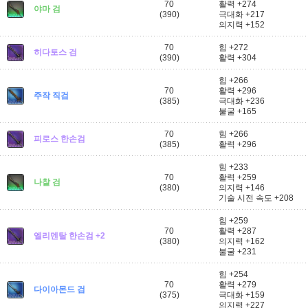
70
활력 +274
야마 검
(390)
극대화 +217
의지력 +152
70
힘 +272
히다토스 검
(390)
활력 +304
힘 +266
70
활력 +296
주작 직검
(385)
극대화 +236
불굴 +165
70
힘 +266
피로스 한손검
(385)
활력 +296
힘 +233
70
활력 +259
나찰 검
(380)
의지력 +146
기술 시전 속도 +208
힘 +259
70
활력 +287
엘리멘탈 한손검 +2
(380)
의지력 +162
불굴 +231
힘 +254
70
활력 +279
다이아몬드 검
(375)
극대화 +159
의지력 +227