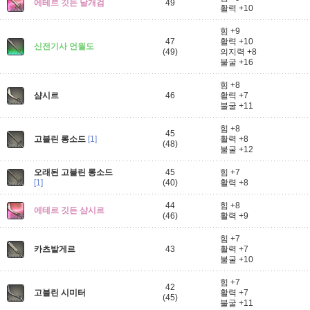
에테르 깃든 날개검
49
활력 +10
힘 +9
47
활력 +10
신전기사 언월도
(49)
의지력 +8
불굴 +16
힘 +8
샴시르
46
활력 +7
불굴 +11
힘 +8
45
고블린 롱소드
[1]
활력 +8
(48)
불굴 +12
오래된 고블린 롱소드
45
힘 +7
[1]
(40)
활력 +8
44
힘 +8
에테르 깃든 샴시르
(46)
활력 +9
힘 +7
카츠발게르
43
활력 +7
불굴 +10
힘 +7
42
고블린 시미터
활력 +7
(45)
불굴 +11