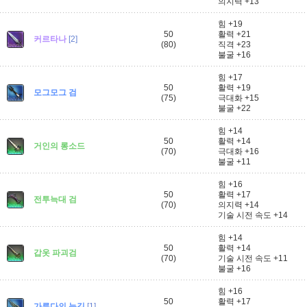
의지력 +13
힘 +19
50
활력 +21
커르타나
[2]
(80)
직격 +23
불굴 +16
힘 +17
50
활력 +19
모그모그 검
(75)
극대화 +15
불굴 +22
힘 +14
50
활력 +14
거인의 롱소드
(70)
극대화 +16
불굴 +11
힘 +16
50
활력 +17
전투늑대 검
(70)
의지력 +14
기술 시전 속도 +14
힘 +14
50
활력 +14
갑옷 파괴검
(70)
기술 시전 속도 +11
불굴 +16
힘 +16
50
활력 +17
가루다의 눈길
[1]