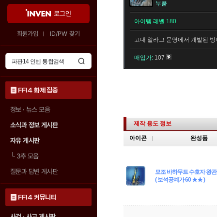
부품
로그인
아이템 레벨 180
회원가입
ID/PW 찾기
고대 알라그 문명에서 개발된 방
매입가:
107
FF14 화제 집중
정보 · 뉴스 모음
제작 용도 정보
소식과 정보 게시판
아이콘
완성품
자유 게시판
└
3추 모음
질문과 답변 게시판
모조 바하무트 수호자 왕관
( 보석공예가 60 ★★ )
FF14 커뮤니티
사건 · 사고 게시판