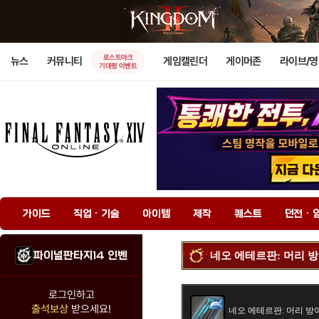
로스트아크
뉴스
커뮤니티
게임캘린더
게이머존
라이브/
기대평 이벤트
가이드
직업 · 기술
아이템
제작
퀘스트
던전 · 
파이널판타지14 인벤
네오 에테르판: 머리 
로그인하고
출석보상
받으세요!
네오 에테르판: 머리 방