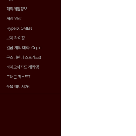
해외게임정보
게임 영상
HyperX OMEN
브이 라이징
일곱 개의 대죄: Origin
몬스터헌터 스토리즈3
바이오하자드 레퀴엠
드래곤 퀘스트7
풋볼 매니저26