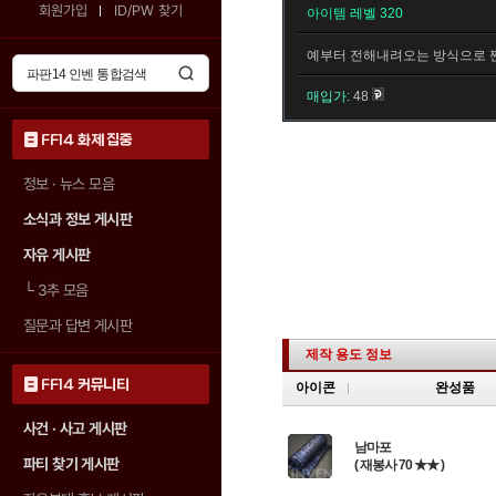
회원가입
ID/PW 찾기
아이템 레벨 320
예부터 전해내려오는 방식으로 짠
매입가:
48
FF14 화제 집중
정보 · 뉴스 모음
소식과 정보 게시판
자유 게시판
└
3추 모음
질문과 답변 게시판
제작 용도 정보
FF14 커뮤니티
아이콘
완성품
사건 · 사고 게시판
남마포
파티 찾기 게시판
( 재봉사 70 ★★ )