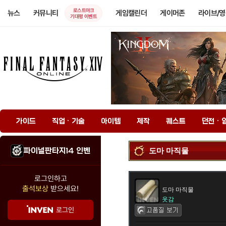
로스트아크
뉴스
커뮤니티
게임캘린더
게이머존
라이브/
기대평 이벤트
가이드
직업 · 기술
아이템
제작
퀘스트
던전 · 
파이널판타지14 인벤
도마 마직물
로그인하고
출석보상
받으세요!
도마 마직물
옷감
로그인