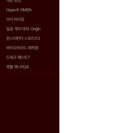
게임 영상
HyperX OMEN
브이 라이징
일곱 개의 대죄: Origin
몬스터헌터 스토리즈3
바이오하자드 레퀴엠
드래곤 퀘스트7
풋볼 매니저26