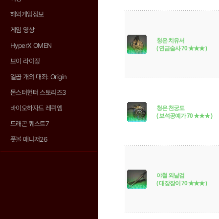
해외게임정보
게임 영상
청은 치유서
HyperX OMEN
( 연금술사 70 ★★★ )
브이 라이징
일곱 개의 대죄: Origin
몬스터헌터 스토리즈3
바이오하자드 레퀴엠
청은 천궁도
( 보석공예가 70 ★★★ )
드래곤 퀘스트7
풋볼 매니저26
야철 외날검
( 대장장이 70 ★★★ )