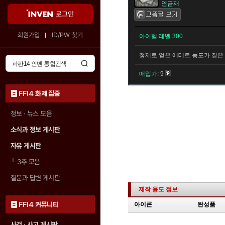
연금재
로그인
회원가입
ID/PW 찾기
아이템 레벨 300
정제로 얻은 에테르 농도가 짙은
매입가:
9
FF14 화제 집중
정보 · 뉴스 모음
소식과 정보 게시판
자유 게시판
└
3추 모음
질문과 답변 게시판
제작 용도 정보
FF14 커뮤니티
아이콘
완성품
사건 · 사고 게시판