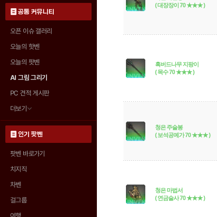
( 대장장이 70 ★★★ )
공통 커뮤니티
오픈 이슈 갤러리
오늘의 핫벤
오늘의 팟벤
흑버드나무 지팡이
( 목수 70 ★★★ )
AI 그림 그리기
PC 견적 게시판
더보기
청은 주술봉
인기 팟벤
( 보석공예가 70 ★★★ )
팟벤 바로가기
치지직
차벤
청은 마법서
( 연금술사 70 ★★★ )
걸그룹
여행