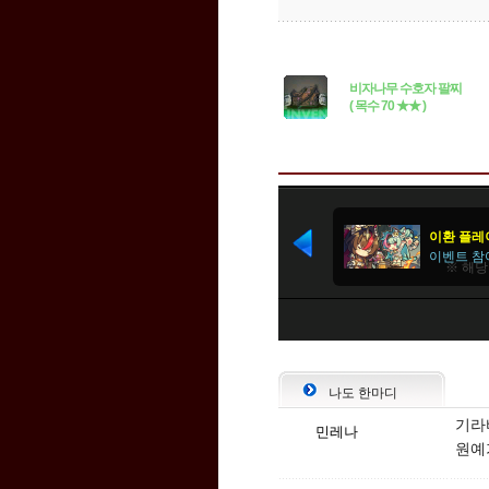
비자나무 수호자 팔찌
( 목수 70 ★★ )
나도 한마디
기라바
민레나
원예