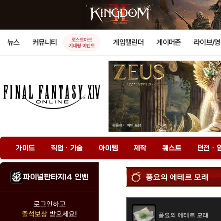
로스트아크
뉴스
커뮤니티
게임캘린더
게이머존
라이브/
기대평 이벤트
가이드
직업 · 기술
아이템
제작
퀘스트
던전 · 
파이널판타지14 인벤
풍요의 에테르 모래
로그인하고
출석보상
받으세요!
풍요의 에테르 모래