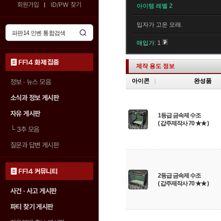
회원가입
ID/PW 찾기
아이템 레벨 2
입자가 고운 모래.
매입가:
1
FF14 화제 집중
제작 용도 정보
아이콘
완성품
정보 · 뉴스 모음
소식과 정보 게시판
자유 게시판
1등급 금속제 수조
( 갑주제작사 70 ★★ )
└
3추 모음
질문과 답변 게시판
FF14 커뮤니티
2등급 금속제 수조
( 갑주제작사 70 ★★ )
사건 · 사고 게시판
파티 찾기 게시판