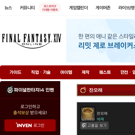
로스트아크
뉴스
커뮤니티
게임캘린더
게이머존
라이브/
기대평 이벤트
가이드
직업 · 기술
아이템
제작
퀘스트
던전 · 
파이널판타지14 인벤
잔모래
로그인하고
출석보상
받으세요!
잔모래
석재
로그인