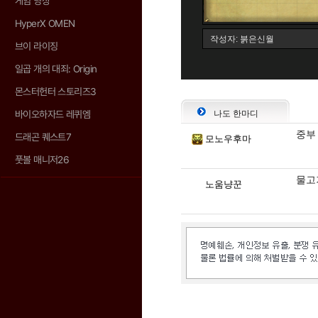
게임 영상
HyperX OMEN
브이 라이징
일곱 개의 대죄: Origin
몬스터헌터 스토리즈3
바이오하자드 레퀴엠
나도 한마디
중부 
드래곤 퀘스트7
모노우후마
풋볼 매니저26
물고
노움냥꾼