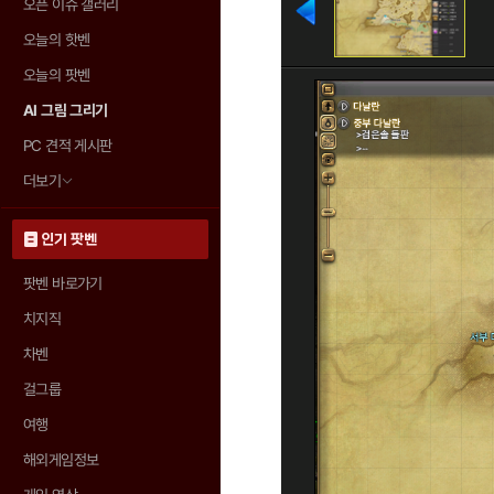
오픈 이슈 갤러리
오늘의 핫벤
오늘의 팟벤
AI 그림 그리기
PC 견적 게시판
더보기
인기 팟벤
팟벤 바로가기
치지직
차벤
걸그룹
여행
해외게임정보