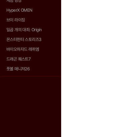
게임 영상
HyperX OMEN
브이 라이징
일곱 개의 대죄: Origin
몬스터헌터 스토리즈3
바이오하자드 레퀴엠
드래곤 퀘스트7
풋볼 매니저26