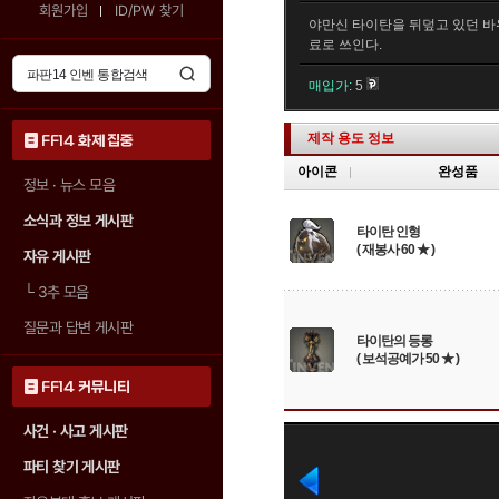
회원가입
ID/PW 찾기
야만신 타이탄을 뒤덮고 있던 바
료로 쓰인다.
매입가:
5
제작 용도 정보
FF14 화제 집중
아이콘
완성품
정보 · 뉴스 모음
소식과 정보 게시판
타이탄 인형
( 재봉사 60 ★ )
자유 게시판
└
3추 모음
질문과 답변 게시판
타이탄의 등롱
( 보석공예가 50 ★ )
FF14 커뮤니티
사건 · 사고 게시판
파티 찾기 게시판