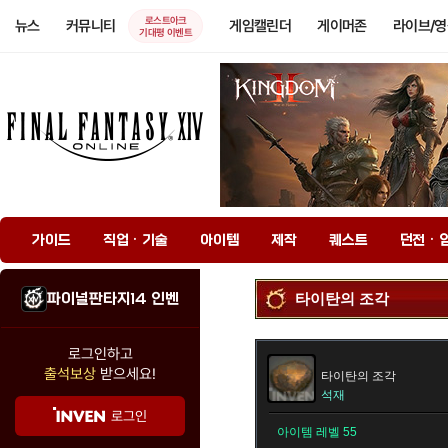
로스트아크
뉴스
커뮤니티
게임캘린더
게이머존
라이브/
기대평 이벤트
가이드
직업 · 기술
아이템
제작
퀘스트
던전 · 
파이널판타지14 인벤
타이탄의 조각
로그인하고
출석보상
받으세요!
타이탄의 조각
석재
로그인
아이템 레벨 55