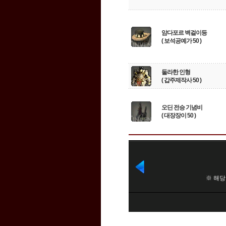
암다포르 벽걸이등
( 보석공예가 50 )
둘라한 인형
( 갑주제작사 50 )
오딘 전승 기념비
( 대장장이 50 )