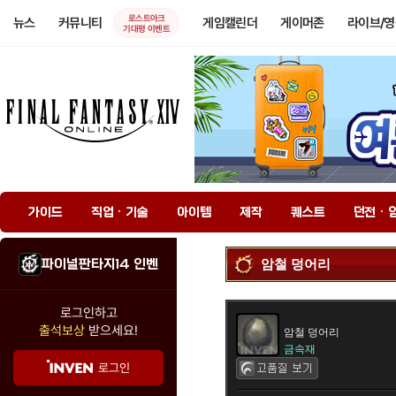
로스트아크
뉴스
커뮤니티
게임캘린더
게이머존
라이브/
기대평 이벤트
가이드
직업 · 기술
아이템
제작
퀘스트
던전 · 
파이널판타지14 인벤
암철 덩어리
로그인하고
출석보상
받으세요!
암철 덩어리
금속재
로그인