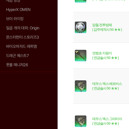
게임 영상
HyperX OMEN
브이 라이징
암철 전투방패
일곱 개의 대죄: Origin
( 갑주제작사 50 ★★ )
몬스터헌터 스토리즈3
바이오하자드 레퀴엠
연령초 지팡이
드래곤 퀘스트7
( 연금술사 50 ★★ )
풋볼 매니저26
데우스 엑스 베르비스
( 연금술사 50 ★★ )
데우스 엑스 그라티아
( 연금술사 50 ★★ )