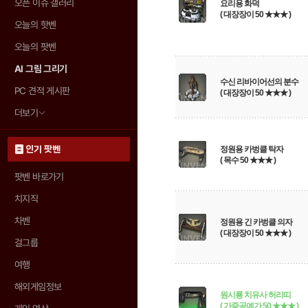
오픈 이슈 갤러리
요리용 화덕
( 대장장이 50 ★★★ )
오늘의 핫벤
오늘의 팟벤
AI 그림 그리기
수신 리바이어선의 분수
PC 견적 게시판
( 대장장이 50 ★★★ )
더보기
인기 팟벤
정원용 카벙클 탁자
( 목수 50 ★★★ )
팟벤 바로가기
치지직
차벤
정원용 긴 카벙클 의자
( 대장장이 50 ★★★ )
걸그룹
여행
해외게임정보
원시룡 치유사 허리띠
( 가죽공예가 50 ★★★ )