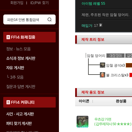
회원가입
ID/PW 찾기
아이템 레벨 55
제련, 주조된 작은 암철 덩어리.
매입가:
17
FF14 화제 집중
제작 트리 정보
정보 · 뉴스 모음
암철 덩어리
소식과 정보 게시판
암철 광석
x3
자유 게시판
불 크리스탈
x3
└
3추 모음
질문과 답변 게시판
제작 용도 정보
아이콘
완성품
FF14 커뮤니티
사건 · 사고 게시판
우츠강 가면
파티 찾기 게시판
( 갑주제작사 50 ★★★★ )