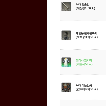
늑대 양손검
( 대장장이 50 ★ )
개인용 천체관측기
( 보석공예가 50 ★ )
요리사 앞치마
( 재봉사 50 ★ )
늑대 미늘갑옷
( 갑주제작사 50 ★ )