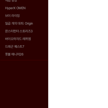
게임 영상
HyperX OMEN
브이 라이징
일곱 개의 대죄: Origin
몬스터헌터 스토리즈3
바이오하자드 레퀴엠
드래곤 퀘스트7
풋볼 매니저26