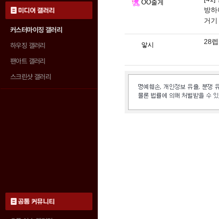
OO줄게
방하
미디어 갤러리
거기
커스터마이징 갤러리
28
앟시
하우징 갤러리
팬아트 갤러리
스크린샷 갤러리
공통 커뮤니티