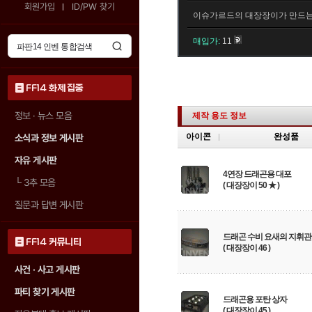
회원가입
ID/PW 찾기
이슈가르드의 대장장이가 만드는
매입가:
11
FF14 화제 집중
정보 · 뉴스 모음
제작 용도 정보
아이콘
완성품
소식과 정보 게시판
자유 게시판
4연장 드래곤용 대포
└
3추 모음
( 대장장이 50 ★ )
질문과 답변 게시판
드래곤 수비 요새의 지휘관
FF14 커뮤니티
( 대장장이 46 )
사건 · 사고 게시판
파티 찾기 게시판
드래곤용 포탄 상자
( 대장장이 45 )