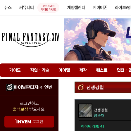
로스트아크
뉴스
커뮤니티
게임캘린더
게이머존
라이브/
기대평 이벤트
가이드
직업 · 기술
아이템
제작
퀘스트
던전 · 
파이널판타지14 인벤
전쟁강철
로그인하고
출석보상
받으세요!
전쟁강철
금속재
로그인
아이템 레벨 41