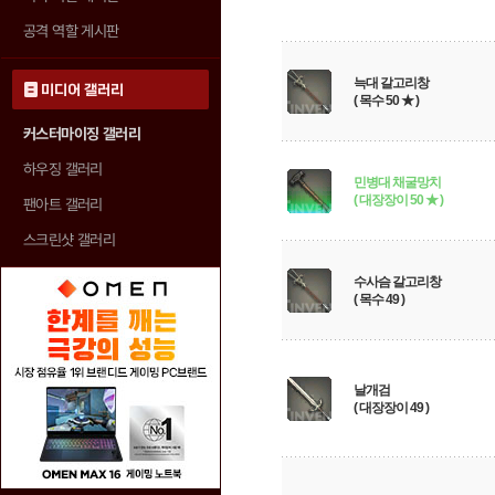
공격 역할 게시판
늑대 갈고리창
미디어 갤러리
( 목수 50 ★ )
커스터마이징 갤러리
하우징 갤러리
민병대 채굴망치
( 대장장이 50 ★ )
팬아트 갤러리
스크린샷 갤러리
수사슴 갈고리창
( 목수 49 )
날개검
( 대장장이 49 )