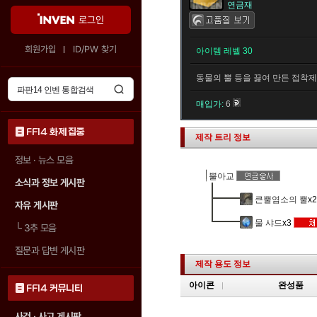
연금재
로그인
회원가입
ID/PW 찾기
아이템 레벨 30
동물의 뿔 등을 끓여 만든 접착제
매입가:
6
FF14 화제 집중
제작 트리 정보
정보 · 뉴스 모음
뿔아교
소식과 정보 게시판
큰뿔염소의 뿔
x2
자유 게시판
물 샤드
x3
└
3추 모음
질문과 답변 게시판
제작 용도 정보
아이콘
완성품
FF14 커뮤니티
사건 · 사고 게시판