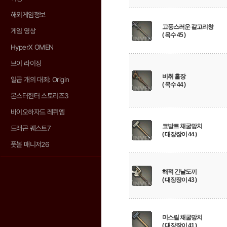
해외게임정보
고풍스러운 갈고리창
게임 영상
( 목수 45 )
HyperX OMEN
브이 라이징
비취 홀장
일곱 개의 대죄: Origin
( 목수 44 )
몬스터헌터 스토리즈3
바이오하자드 레퀴엠
코발트 채굴망치
드래곤 퀘스트7
( 대장장이 44 )
풋볼 매니저26
해적 긴날도끼
( 대장장이 43 )
미스릴 채굴망치
( 대장장이 41 )