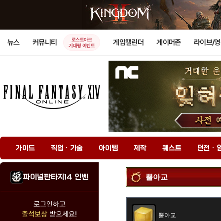
로스트아크
뉴스
커뮤니티
게임캘린더
게이머존
라이브/
기대평 이벤트
가이드
직업 · 기술
아이템
제작
퀘스트
던전 · 
파이널판타지14 인벤
뿔아교
로그인하고
출석보상
받으세요!
뿔아교