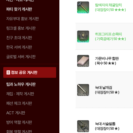
탐색자의 채굴망치
파티 찾기 게시판
( 대장장이 50 ★★★ )
자유부대 홍보 게시판
링크셸 홍보 게시판
히포그리프 손목띠
친구 초대 게시판
( 가죽공예가 50 ★★ )
한국 서버 게시판
글로벌 서버 게시판
가문비나무 합판
( 목수 50 ★★ )
정보 공유 게시판
팁과 노하우 게시판
늑대 날개검
( 대장장이 50 ★ )
채집 · 제작 게시판
패션 체크 게시판
ACT 게시판
방어 역할 게시판
늑대 서슬발톱
( 대장장이 50 ★ )
회복 역할 게시판