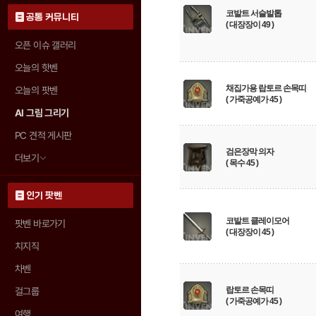
코발트 서슬발톱
공통 커뮤니티
( 대장장이 49 )
오픈 이슈 갤러리
오늘의 핫벤
채집가용 랍토르 손목띠
오늘의 팟벤
( 가죽공예가 45 )
AI 그림 그리기
PC 견적 게시판
검은장막 의자
더보기
( 목수 45 )
인기 팟벤
코발트 클레이모어
팟벤 바로가기
( 대장장이 45 )
치지직
차벤
랍토르 손목띠
걸그룹
( 가죽공예가 45 )
여행